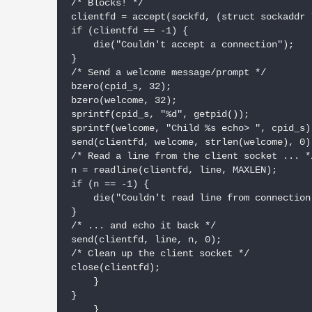
/* Blocks! */

clientfd = accept(sockfd, (struct sockaddr 
if (clientfd == -1) {

    die("Couldn't accept a connection");

}

/* Send a welcome message/prompt */

bzero(cpid_s, 32);

bzero(welcome, 32);

sprintf(cpid_s, "%d", getpid());

sprintf(welcome, "Child %s echo> ", cpid_s);
send(clientfd, welcome, strlen(welcome), 0);
/* Read a line from the client socket ... */
n = readline(clientfd, line, MAXLEN);

if (n == -1) {

    die("Couldn't read line from connection"
}

/* ... and echo it back */

send(clientfd, line, n, 0);

/* Clean up the client socket */

close(clientfd);

    }

}

    }
