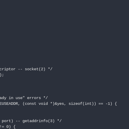
criptor -- socket(2) */

;

ady in use" errors */

EUSEADDR, (const void *)&yes, sizeof(int)) == -1) {

 port) -- getaddrinfo(3) */

= 0) {
