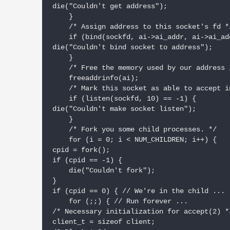
die("Couldn't get address");

    }

    /* Assign address to this socket's fd */
    if (bind(sockfd, ai->ai_addr, ai->ai_add
die("Couldn't bind socket to address");

    }

    /* Free the memory used by our address i
    freeaddrinfo(ai);

    /* Mark this socket as able to accept i
    if (listen(sockfd, 10) == -1) {

die("Couldn't make socket listen");

    }

    /* Fork you some child processes. */

    for (i = 0; i < NUM_CHILDREN; i++) {

cpid = fork();

if (cpid == -1) {

    die("Couldn't fork");

}

if (cpid == 0) { // We're in the child ...

    for (;;) { // Run forever ...

/* Necessary initialization for accept(2) */
client_t = sizeof client;
