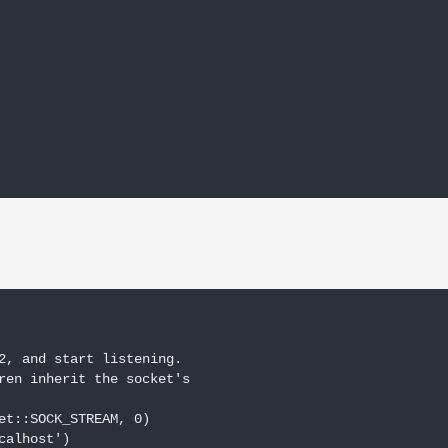
2, and start listening.

ren inherit the socket's

et::SOCK_STREAM, 0)

alhost')
