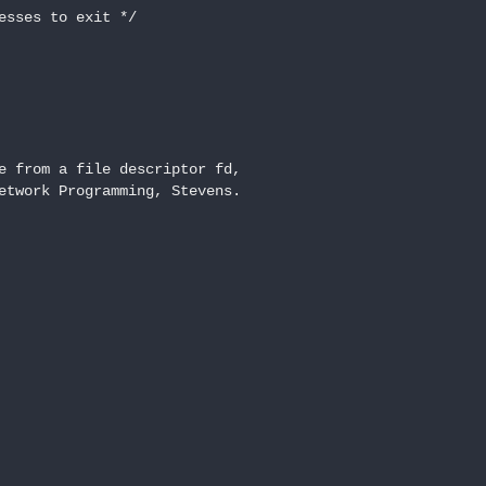
esses to exit */

e from a file descriptor fd,

etwork Programming, Stevens.
