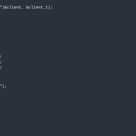
*)&client, &client_t);







);
