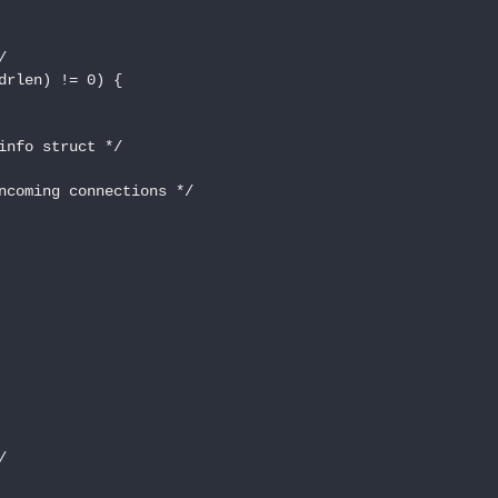


rlen) != 0) {

nfo struct */

ncoming connections */


