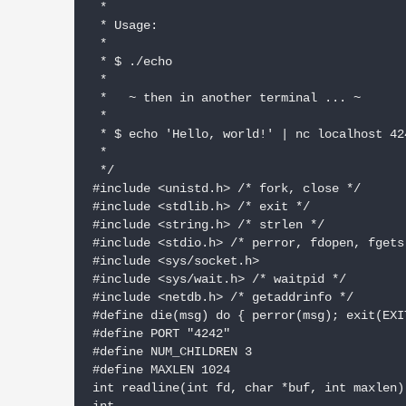
 *

 * Usage:

 *

 * $ ./echo

 *

 *   ~ then in another terminal ... ~

 *

 * $ echo 'Hello, world!' | nc localhost 424
 *

 */

#include <unistd.h> /* fork, close */

#include <stdlib.h> /* exit */

#include <string.h> /* strlen */

#include <stdio.h> /* perror, fdopen, fgets 
#include <sys/socket.h>

#include <sys/wait.h> /* waitpid */

#include <netdb.h> /* getaddrinfo */

#define die(msg) do { perror(msg); exit(EXI
#define PORT "4242"

#define NUM_CHILDREN 3

#define MAXLEN 1024

int readline(int fd, char *buf, int maxlen)