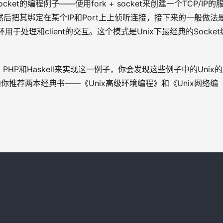
et的编程例子——使用fork + socket来创建一个TCP/IP的
然后把其绑定在某个IP和Port上上侦听连接，接下来的一般做法
环用于处理和client的交互。这个模式是Unix下最经典的Socke
l，PHP和Haskell来实现这一例子，你会发现这些例子中的Unix
推荐两本经典书——《Unix高级环境编程》和《Unix网络编