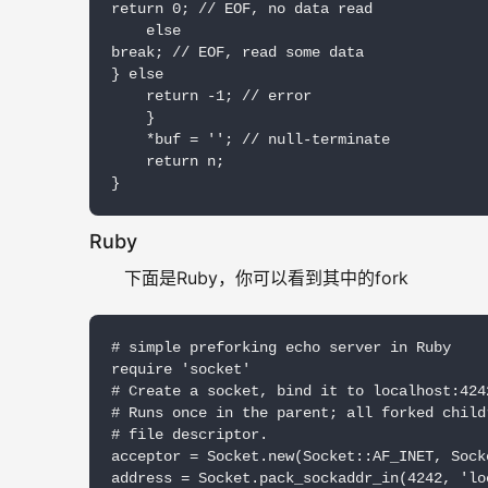
return 0; // EOF, no data read

    else

break; // EOF, read some data

} else

    return -1; // error

    }

    *buf = ''; // null-terminate

    return n;

}
Ruby
下面是Ruby，你可以看到其中的fork
# simple preforking echo server in Ruby

require 'socket'

# Create a socket, bind it to localhost:424
# Runs once in the parent; all forked child
# file descriptor.

acceptor = Socket.new(Socket::AF_INET, Sock
address = Socket.pack_sockaddr_in(4242, 'loc