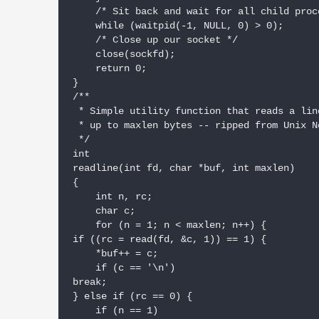
    /* Sit back and wait for all child proc
    while (waitpid(-1, NULL, 0) > 0);

    /* Close up our socket */

    close(sockfd);

    return 0;

}

/**

 * Simple utility function that reads a lin
 * up to maxlen bytes -- ripped from Unix N
 */

int

readline(int fd, char *buf, int maxlen)

{

    int n, rc;

    char c;

    for (n = 1; n < maxlen; n++) {

if ((rc = read(fd, &c, 1)) == 1) {

    *buf++ = c;

    if (c == '\n')

break;

} else if (rc == 0) {

    if (n == 1)
