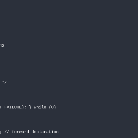
2

*/

T_FAILURE); } while (0)

; // forward declaration
