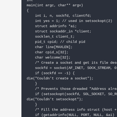
int

main(int argc, char** argv)

{

    int i, n, sockfd, clientfd;

    int yes = 1; // used in setsockopt(2)

    struct addrinfo *ai;

    struct sockaddr_in *client;

    socklen_t client_t;

    pid_t cpid; // child pid

    char line[MAXLEN];

    char cpid_s[32];

    char welcome[32];

    /* Create a socket and get its file des
    sockfd = socket(AF_INET, SOCK_STREAM, 0)
    if (sockfd == -1) {

die("Couldn't create a socket");

    }

    /* Prevents those dreaded "Address alre
    if (setsockopt(sockfd, SOL_SOCKET, SO_R
die("Couldn't setsockopt");

    }

    /* Fill the address info struct (host +
    if (getaddrinfo(NULL, PORT, NULL, &ai) !