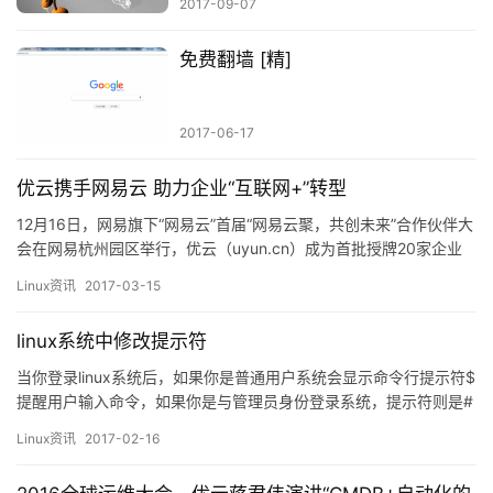
2017-09-07
免费翻墙 [精]
2017-06-17
优云携手网易云 助力企业“互联网+”转型
12月16日，网易旗下“网易云”首届“网易云聚，共创未来”合作伙伴大
会在网易杭州园区举行，优云（uyun.cn）成为首批授牌20家企业
之一，并作为核心合作伙伴代表现场签署了合作伙伴协议。 右二为
Linux资讯
2017-03-15
优云软件运营经理 柴勇 现场签署合作伙伴协议 会上，网易杭州研究
院执行院长汪源介绍了网易云的战略生态全境，提出“产品体系+培
linux系统中修改提示符
训体系+服务体系”的网易云三大核心竞争力，…
当你登录linux系统后，如果你是普通用户系统会显示命令行提示符$
提醒用户输入命令，如果你是与管理员身份登录系统，提示符则是#
而提示符前面[]则是提醒用户的一些信息，liu 或 root 是登录的用
Linux资讯
2017-02-16
户名，localhost 是主机名的简称，~ 是当前工作目录的基名，其实
还有一些其他的提示信息我们也可以定义，也可以自定义字体的颜…