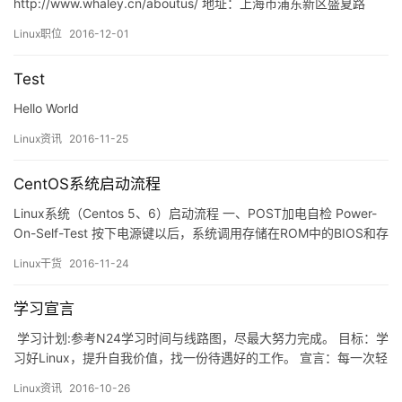
http://www.whaley.cn/aboutus/ 地址：上海市浦东新区盛夏路
666号盛银大厦E座3楼 推荐人： 高级运维工程师（大数据）1 工作
Linux职位
2016-12-01
职责： 1. 负责Hadoop、HBase、spark等大数据平台的规划、部
署、监控、系统优化等工作2. 负责公司大数据平…
Test
Hello World
Linux资讯
2016-11-25
CentOS系统启动流程
Linux系统（Centos 5、6）启动流程 一、POST加电自检 Power-
On-Self-Test 按下电源键以后，系统调用存储在ROM中的BIOS和存
储在RAM中的CMOS（用来保存各项参数的设定）完成系统硬件状
Linux干货
2016-11-24
态的检查，如果硬件有问题则提示用户问题严重无法开机的会发出
警报声音；硬件自检完成后进入下一步。 二、Boot Sequence与…
学习宣言
学习计划:参考N24学习时间与线路图，尽最大努力完成。 目标：学
习好Linux，提升自我价值，找一份待遇好的工作。 宣言：每一次轻
易的放弃，都是人生的一处败笔，为了梦想，加油！
Linux资讯
2016-10-26