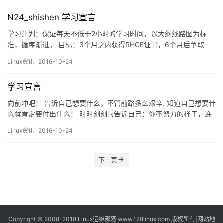
N24_shishen 学习宣言
学习计划：保证每天不低于2小时的学习时间，以大纲线路图为标
准，循序渐进。 目标：3个月之内获得RHCE证书，6个月后争取
RHCA证书，9个月后获得一份比现在薪水高的offer。 宣言：师傅领
Linux资讯
2016-10-24
进门，修行靠自身；学海无涯苦作舟，书山有路勤为径。
学习宣言
向前冲吧！ 告诉自己想要什么，不管前路多么艰辛. 知道自己想要什
么就肯定要付出什么！ 时时刻刻的告诉自己：你不努力的样子，连
你自己都看不起。 希望等到结业的时候，我能告诉我自己： I CAN
Linux资讯
2016-10-24
下一页
Copyright © 2008-2018
Linux运维部落
www.178linux.com 版权所有|
网站地