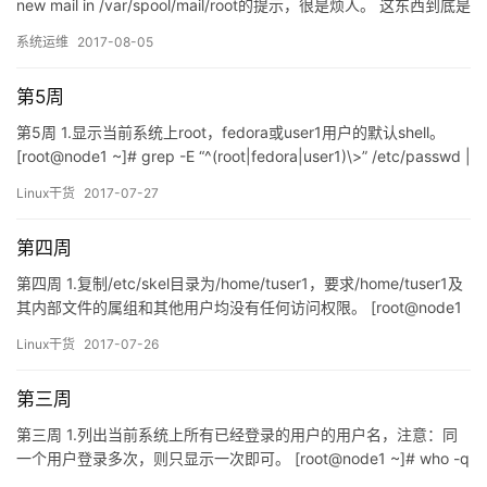
new mail in /var/spool/mail/root的提示，很是烦人。 这东西到底是
做什么用的呢？经过查询才知道这是LINUX的邮年提示功能。
系统运维
2017-08-05
LINUX会定时查看LINUX各种状态做汇总，每经过一段时间会把汇
总的信息发送的root的邮箱里，以供有需之时查看。 那要怎么去掉
第5周
这麻…
第5周 1.显示当前系统上root，fedora或user1用户的默认shell。
[root@node1 ~]# grep -E “^(root|fedora|user1)\>” /etc/passwd |
cut -d: -f 7 /bin/bash /bin/bash /bin/bash [root@node1 ~]#
Linux干货
2017-07-27
grep “^\(root…
第四周
第四周 1.复制/etc/skel目录为/home/tuser1，要求/home/tuser1及
其内部文件的属组和其他用户均没有任何访问权限。 [root@node1
~]# cp -r /etc/skel/ /home/tuser1 [root@node1 ~]# chmod -R
Linux干货
2017-07-26
go= /home/tuser1 [root@node1 ~]# ls -…
第三周
第三周 1.列出当前系统上所有已经登录的用户的用户名，注意：同
一个用户登录多次，则只显示一次即可。 [root@node1 ~]# who -q
| sed -n ‘1p’ centos root fedora redhat mint 2.取出最后登录到当