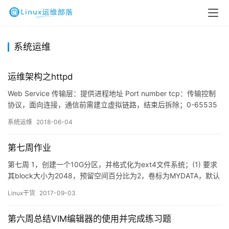
系统运维
运维架构之httpd
Web Service 传输层：提供进程地址 Port number tcp：传输控制
协议，面向连接，通信前需建立虚拟链路，结束后拆除；0-65535
udp：用户数据报协议，无连接；0-65535 IANA 0-1023：众所周
系统运维
2018-06-04
知，永久分配给固定应用使用；22/tcp(ssh)、80/tcp(http)、
443/tcp(https) 1024-41951：…
第七周作业
第七周 1，创建一个10G分区，并格式化为ext4文件系统；(1) 要求
其block大小为2048，预留空间百分比为2，卷标为MYDATA，默认
挂载属性包含acl；(2) 挂载至/data/mydata目录，要求挂载时禁止
Linux干货
2017-09-03
程序自动运行，且不更新文件的访问时间戳； [root@www ~]#
fdisk /dev/sda <————-fd…
第六周总结VIM编辑器的使用并完成练习题