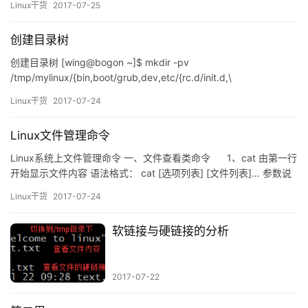
Linux干货
2017-07-25
前系统的用户的相关信息。 [root@node1 ~]# who -a | tail -1 mint
+…
创建目录树
创建目录树 [wing@bogon ~]$ mkdir -pv
/tmp/mylinux/{bin,boot/grub,dev,etc/{rc.d/init.d,\
sysconfig/network-scripts},\
Linux干货
2017-07-24
lib/modules,lib64,proc,sbin,sys,tmp,usr/local{bin,sbin},\
var/{lock,…
Linux文件管理命令
Linux系统上文件管理命令 一、文件查看类命令 1、cat 由第一行
开始显示文件内容 语法格式： cat [选项列表] [文件列表]… 参数说
明： -A, –show-all 等价于 -vET 。 -b, –number-nonblank 给非空
Linux干货
2017-07-24
输出行编号。 -e 等价于 -vE 。 -E…
软链接与硬链接的分析
2017-07-22