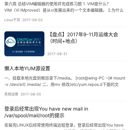
第六周 总结VIM编辑器的使用并完成练习题 1. VIM是什么？
VIM（Vi IMproved）是从vi发展出来的一个文本编辑器。 2.为什么
要使用VIM？ VIM有代码补完，编译以及错误跳转等方便编程的功
Linux干货
2017-09-02
能，在程序员中广泛使用。对于大多数的用户来说，VIM有着比较陡
峭的学习曲线，但是一旦掌握一些基本操作之后，能大幅度提高编
【盘点】2017年9-11月运维大会
辑效率。VIM是类Unix系统用…
（时间+地点）
2017-08-31
懒人本地YUM源设置
一、挂载本地光盘到根目录下/media。 [root@wing-PC ~]# mount
-v /dev/sr0 /media/ 二、用mv 修改/etc/yum.repos.d下面的文
件。 [root@wing-PC ~]# mv -v /etc/yum.repos.d/CentOS-
系统运维
2017-08-05
Base.repo / CentOS-Base.repo.bak [ro…
登录后经常出现You have new mail in
/var/spool/mail/root的提示
安装完LINUX后经常使用终端远程登录，登录后经常出现You have