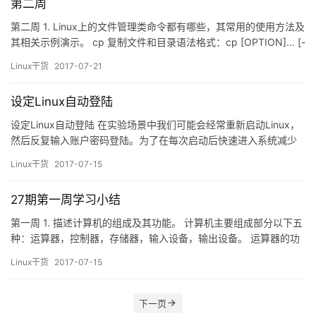
第二周
第二周 1. Linux上的文件管理类命令都有哪些，其常用的使用方法及
其相关示例演示。 cp 复制文件和目录语法格式：cp [OPTION]… [-
T] SOURCE DESTcp [OPTION]… SOURCE… DIRECTORYcp
Linux干货
2017-07-21
[OPTION]… -t DIRECTORY SOURCE&#8230…
设定Linux自动登陆
设定Linux自动登陆 在实验场景中我们可能会经常重新启动Linux，
然后反复输入账户密码登陆。为了在每次启动后快速进入系统减少
在实验场景中不必要的工作，我们可以设定Linux在启动后自动登陆
Linux干货
2017-07-15
到指定账户（实验中一般为root账户）。基于Linux一切皆文件的思
想，我们可以通过修改配置文本的方式决定是否启用自动登录，以
27期第一周学习小结
及自动登录的账户是普通用户账户还是root…
第一周 1. 描述计算机的组成及其功能。 计算机主要组成部分以下五
种：运算器，控制器，存储器，输入设备，输出设备。 运算器的功
能是对数据进行算术运算与逻辑运算，就是对数据进行加工处理。
Linux干货
2017-07-15
控制器的功能是调度二进制程序，数据，内存寻址，以及协调计算
机输入设备和输出设备等各计算机部件之间的正常工作。 存储器的
功能是存储二进制指令和数据。存储器是编址存储单元。 输入…
下一页