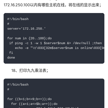
172.16.250.100以内有哪些主机在线，将在线的显示出来；
#!/bin/bash

#

server='172.16.250.'

for num in {20..100};do

 if ping -c 1 -w 1 $server$num &> /dev/null ;then

    echo -e "\t\033[32m$server$num is online\033[0m"

 fi

done
18、打印九九乘法表；
#!/bin/bash

#

for ((b=1;b<=9;b++));do

  for ((a=1;a<=$b;a++));do
