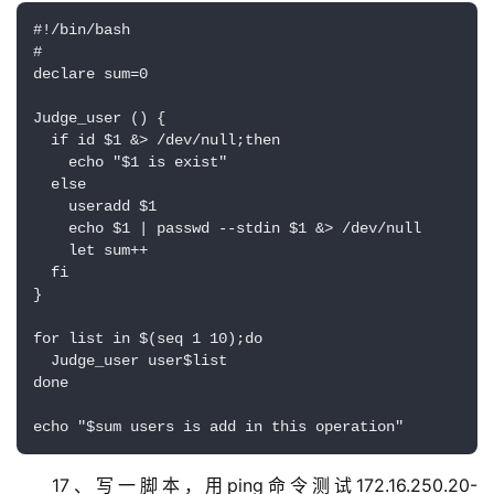
#!/bin/bash

#

declare sum=0

Judge_user () {

  if id $1 &> /dev/null;then

    echo "$1 is exist"

  else

    useradd $1

    echo $1 | passwd --stdin $1 &> /dev/null

    let sum++

  fi

}

for list in $(seq 1 10);do

  Judge_user user$list

done

echo "$sum users is add in this operation"
17、写一脚本，用ping命令测试172.16.250.20-