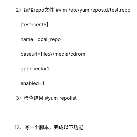
 2）编辑repo文件 #vim /etc/yum.repos.d/test.repo 
    [test-cent6]
    name=local_repo
    baseurl=file:///media/cdrom
    gpgcheck=1
    enabled=1
 3）检查结果 #yum repolist
12、写一个脚本，完成以下功能