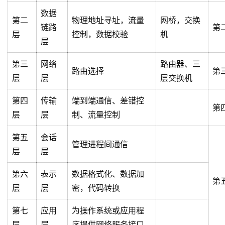
数据
第二
物理地址寻址，流量
网桥，交换
链路
第
层
控制，数据校验
机
层
第三
网络
路由器、三
路由选择
第
层
层
层交换机
第四
传输
端到端通信、差错控
第
层
层
制、流量控制
第五
会话
管理进程间通信
层
层
第六
表示
数据格式化、数据加
第
层
层
密，代码转换
第七
应用
为操作系统或应用程
层
层
序提供网络服务接口