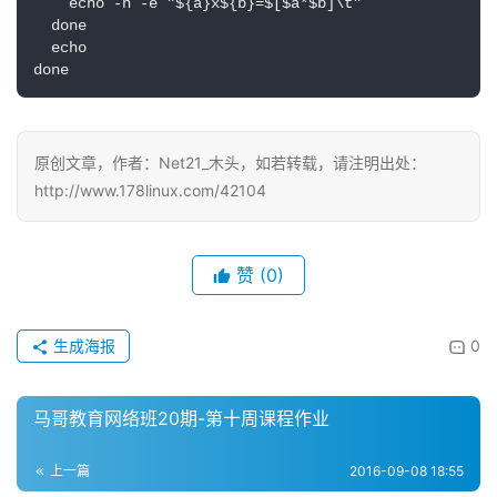
    echo -n -e "${a}x${b}=$[$a*$b]\t"

  done

  echo

done
原创文章，作者：Net21_木头，如若转载，请注明出处：
http://www.178linux.com/42104
赞
(0)
生成海报
0
马哥教育网络班20期-第十周课程作业
上一篇
2016-09-08 18:55