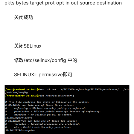
pkts bytes target prot opt in out source destination
关闭成功
关闭SELinux
修改/etc/selinux/config 中的
SELINUX= permissive即可