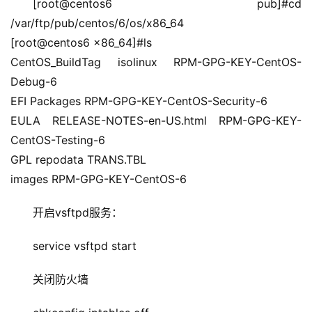
[root@centos6 pub]#cd 
/var/ftp/pub/centos/6/os/x86_64
[root@centos6 x86_64]#ls
CentOS_BuildTag isolinux RPM-GPG-KEY-CentOS-
Debug-6
EFI Packages RPM-GPG-KEY-CentOS-Security-6
EULA RELEASE-NOTES-en-US.html RPM-GPG-KEY-
CentOS-Testing-6
GPL repodata TRANS.TBL
images RPM-GPG-KEY-CentOS-6
开启vsftpd服务：
service vsftpd start
关闭防火墙