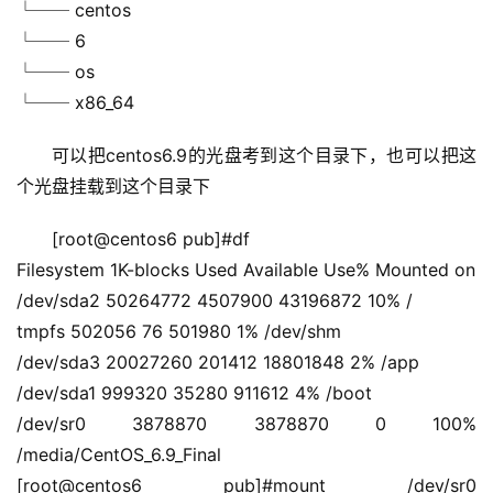
└── centos
└── 6
└── os
└── x86_64
可以把centos6.9的光盘考到这个目录下，也可以把这
个光盘挂载到这个目录下
[root@centos6 pub]#df
Filesystem 1K-blocks Used Available Use% Mounted on
/dev/sda2 50264772 4507900 43196872 10% /
tmpfs 502056 76 501980 1% /dev/shm
/dev/sda3 20027260 201412 18801848 2% /app
/dev/sda1 999320 35280 911612 4% /boot
/dev/sr0 3878870 3878870 0 100% 
/media/CentOS_6.9_Final
[root@centos6 pub]#mount /dev/sr0 