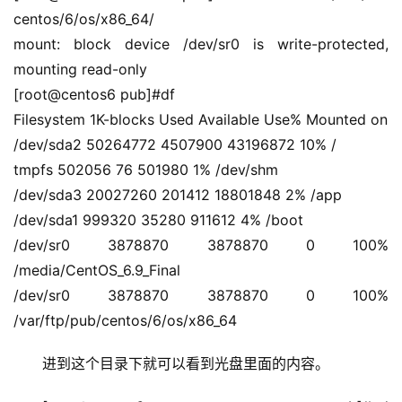
centos/6/os/x86_64/
mount: block device /dev/sr0 is write-protected, 
mounting read-only
[root@centos6 pub]#df
Filesystem 1K-blocks Used Available Use% Mounted on
/dev/sda2 50264772 4507900 43196872 10% /
tmpfs 502056 76 501980 1% /dev/shm
/dev/sda3 20027260 201412 18801848 2% /app
/dev/sda1 999320 35280 911612 4% /boot
/dev/sr0 3878870 3878870 0 100% 
/media/CentOS_6.9_Final
/dev/sr0 3878870 3878870 0 100% 
/var/ftp/pub/centos/6/os/x86_64
进到这个目录下就可以看到光盘里面的内容。