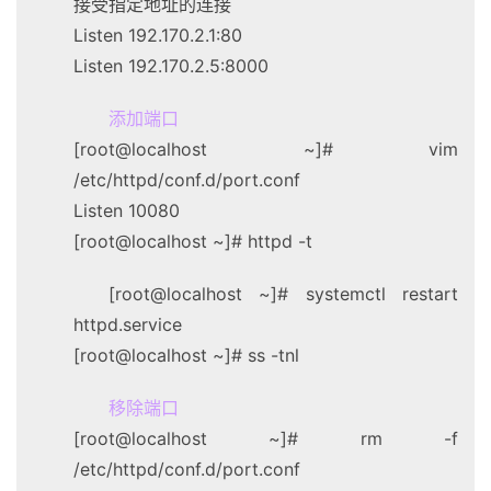
接受指定地址的连接
Listen 192.170.2.1:80
Listen 192.170.2.5:8000
添加端口
[root@localhost ~]# vim
/etc/httpd/conf.d/port.conf
Listen 10080
[root@localhost ~]# httpd -t
[root@localhost ~]# systemctl restart
httpd.service
[root@localhost ~]# ss -tnl
移除端口
[root@localhost ~]# rm -f
/etc/httpd/conf.d/port.conf