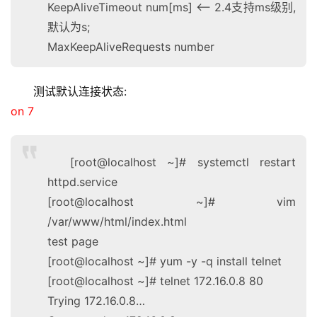
KeepAliveTimeout num[ms] <– 2.4支持ms级别,
默认为s;
MaxKeepAliveRequests number
测试默认连接状态:
on 7
[root@localhost ~]# systemctl restart
httpd.service
[root@localhost ~]# vim
/var/www/html/index.html
test page
[root@localhost ~]# yum -y -q install telnet
[root@localhost ~]# telnet 172.16.0.8 80
Trying 172.16.0.8…