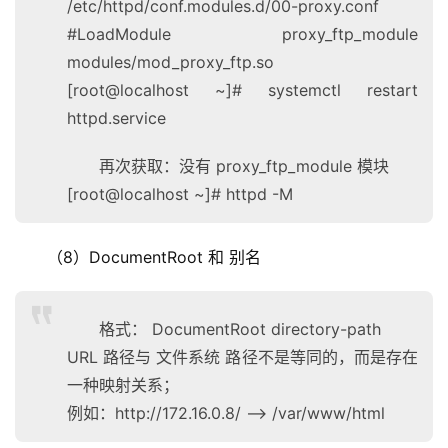
/etc/httpd/conf.modules.d/00-proxy.conf
#LoadModule proxy_ftp_module
modules/mod_proxy_ftp.so
[root@localhost ~]# systemctl restart
httpd.service
再次获取：没有 proxy_ftp_module 模块
[root@localhost ~]# httpd -M
（8）DocumentRoot 和 别名
格式： DocumentRoot directory-path
URL 路径与 文件系统 路径不是等同的，而是存在
一种映射关系；
例如：http://172.16.0.8/ –> /var/www/html