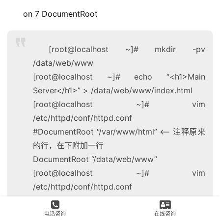
on 7 DocumentRoot
[root@localhost ~]# mkdir -pv
/data/web/www
[root@localhost ~]# echo “<h1>Main
Server</h1>” > /data/web/www/index.html
[root@localhost ~]# vim
/etc/httpd/conf/httpd.conf
#DocumentRoot “/var/www/html” <– 注释原来
的行，在下附加一行
DocumentRoot “/data/web/www”
[root@localhost ~]# vim
/etc/httpd/conf/httpd.conf
[root@localhost ~]# httpd -t
[root@localhost ~]# systemctl restart
电话咨询
在线咨询