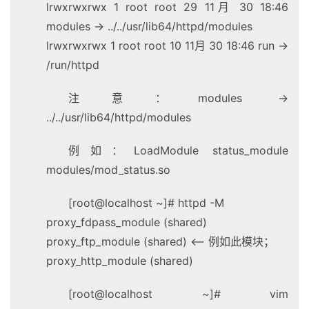
lrwxrwxrwx 1 root root 29 11月 30 18:46
modules -> ../../usr/lib64/httpd/modules
lrwxrwxrwx 1 root root 10 11月 30 18:46 run ->
/run/httpd
注意：modules ->
../../usr/lib64/httpd/modules
例如：LoadModule status_module
modules/mod_status.so
[root@localhost ~]# httpd -M
proxy_fdpass_module (shared)
proxy_ftp_module (shared) <– 例如此模块；
proxy_http_module (shared)
[root@localhost ~]# vim