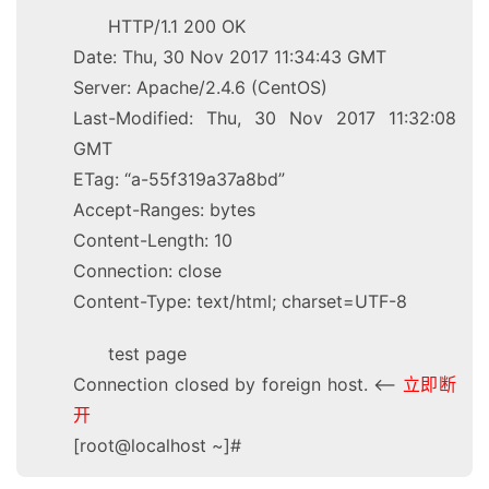
HTTP/1.1 200 OK
Date: Thu, 30 Nov 2017 11:34:43 GMT
Server: Apache/2.4.6 (CentOS)
Last-Modified: Thu, 30 Nov 2017 11:32:08
GMT
ETag: “a-55f319a37a8bd”
Accept-Ranges: bytes
Content-Length: 10
Connection: close
Content-Type: text/html; charset=UTF-8
test page
Connection closed by foreign host. <—
立即断
开
[root@localhost ~]#