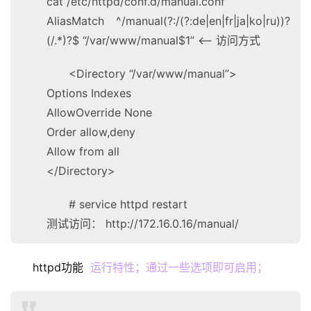
cat /etc/httpd/conf.d/manual.conf
AliasMatch ^/manual(?:/(?:de|en|fr|ja|ko|ru))?
(/.*)?$ “/var/www/manual$1” <– 访问方式
<Directory “/var/www/manual”>
Options Indexes
AllowOverride None
Order allow,deny
Allow from all
</Directory>
# service httpd restart
测试访问： http://172.16.0.16/manual/
httpd功能  
运行特性；通过一些选项即可启用；