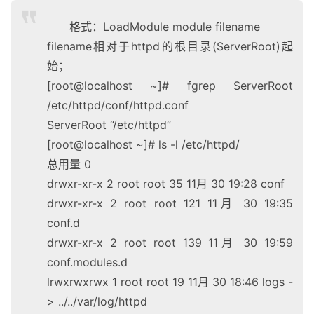
格式：LoadModule module filename
filename相对于httpd的根目录(ServerRoot)起
始；
[root@localhost ~]# fgrep ServerRoot
/etc/httpd/conf/httpd.conf
ServerRoot “/etc/httpd”
[root@localhost ~]# ls -l /etc/httpd/
总用量 0
drwxr-xr-x 2 root root 35 11月 30 19:28 conf
drwxr-xr-x 2 root root 121 11月 30 19:35
conf.d
drwxr-xr-x 2 root root 139 11月 30 19:59
conf.modules.d
lrwxrwxrwx 1 root root 19 11月 30 18:46 logs -
> ../../var/log/httpd