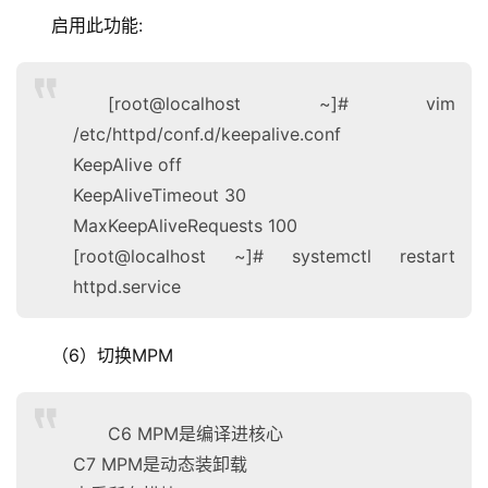
启用此功能:
[root@localhost ~]# vim
/etc/httpd/conf.d/keepalive.conf
KeepAlive off
KeepAliveTimeout 30
MaxKeepAliveRequests 100
[root@localhost ~]# systemctl restart
httpd.service
（6）切换MPM
C6 MPM是编译进核心
C7 MPM是动态装卸载