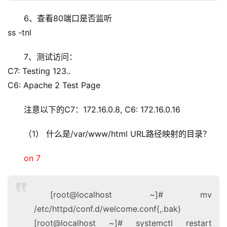
6、查看80端口是否监听
ss -tnl
7、测试访问：
C7: Testing 123..
C6: Apache 2 Test Page
注意以下的C7：172.16.0.8, C6: 172.16.0.16
（1） 什么是/var/www/html URL路径映射的目录？
on 7
[root@localhost ~]# mv
/etc/httpd/conf.d/welcome.conf{,.bak}
[root@localhost ~]# systemctl restart