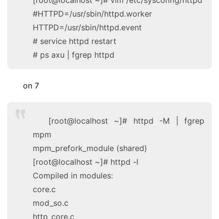
#HTTPD=/usr/sbin/httpd.worker
HTTPD=/usr/sbin/httpd.event
# service httpd restart
# ps axu | fgrep httpd
on 7
[root@localhost ~]# httpd -M | fgrep
mpm
mpm_prefork_module (shared)
[root@localhost ~]# httpd -l
Compiled in modules:
core.c
mod_so.c
http_core.c