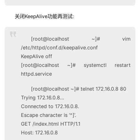
关闭KeepAlive功能再测试:
[root@localhost ~]# vim
/etc/httpd/conf.d/keepalive.conf
KeepAlive off
[root@localhost ~]# systemctl restart
httpd.service
[root@localhost ~]# telnet 172.16.0.8 80
Trying 172.16.0.8…
Connected to 172.16.0.8.
Escape character is ‘^]’.
GET /index.html HTTP/1.1
Host: 172.16.0.8