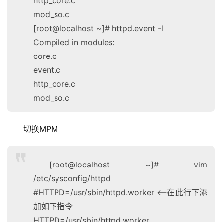
http_core.c
mod_so.c
[root@localhost ~]# httpd.event -l
Compiled in modules:
core.c
event.c
http_core.c
mod_so.c
切换MPM
[root@localhost ~]# vim
/etc/sysconfig/httpd
#HTTPD=/usr/sbin/httpd.worker <–在此行下添
加如下指令
HTTPD=/usr/sbin/httpd.worker