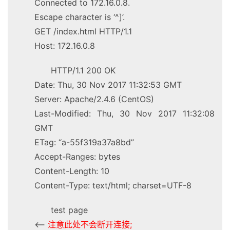
Connected to 172.16.0.8.
Escape character is ‘^]’.
GET /index.html HTTP/1.1
Host: 172.16.0.8
HTTP/1.1 200 OK
Date: Thu, 30 Nov 2017 11:32:53 GMT
Server: Apache/2.4.6 (CentOS)
Last-Modified: Thu, 30 Nov 2017 11:32:08
GMT
ETag: “a-55f319a37a8bd”
Accept-Ranges: bytes
Content-Length: 10
Content-Type: text/html; charset=UTF-8
test page
<–
注意此处不会断开连接;