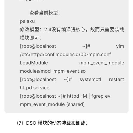
查看当前模型：
ps axu
修改模型：2.4没有编译进核心，故而只需要装载
模块即可；
[root@localhost ~]# vim
/etc/httpd/conf.modules.d/00-mpm.conf
LoadModule mpm_event_module
modules/mod_mpm_event.so
[root@localhost ~]# systemctl restart
httpd.service
[root@localhost ~]# httpd -M | fgrep ev
mpm_event_module (shared)
（7）DSO 模块的动态装载和卸载；