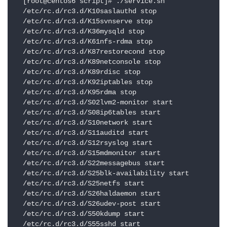
[root@centos6 script]# ./service.sh 

/etc/rc.d/rc3.d/K10saslauthd stop

/etc/rc.d/rc3.d/K15svnserve stop

/etc/rc.d/rc3.d/K36mysqld stop

/etc/rc.d/rc3.d/K61nfs-rdma stop

/etc/rc.d/rc3.d/K87restorecond stop

/etc/rc.d/rc3.d/K89netconsole stop

/etc/rc.d/rc3.d/K89rdisc stop

/etc/rc.d/rc3.d/K92iptables stop

/etc/rc.d/rc3.d/K95rdma stop

/etc/rc.d/rc3.d/S02lvm2-monitor start

/etc/rc.d/rc3.d/S08ip6tables start

/etc/rc.d/rc3.d/S10network start

/etc/rc.d/rc3.d/S11auditd start

/etc/rc.d/rc3.d/S12rsyslog start

/etc/rc.d/rc3.d/S15mdmonitor start

/etc/rc.d/rc3.d/S22messagebus start

/etc/rc.d/rc3.d/S25blk-availability start

/etc/rc.d/rc3.d/S25netfs start

/etc/rc.d/rc3.d/S26haldaemon start

/etc/rc.d/rc3.d/S26udev-post start

/etc/rc.d/rc3.d/S50kdump start

/etc/rc.d/rc3.d/S55sshd start
