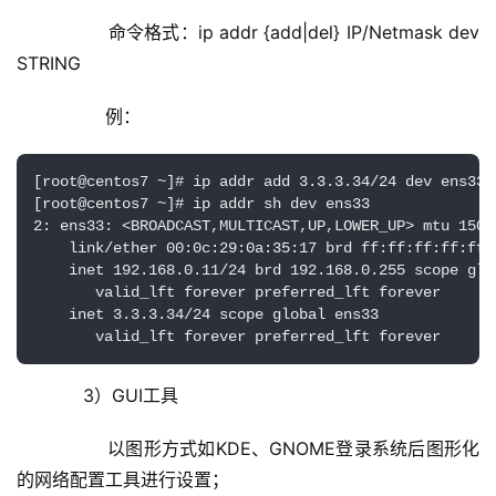
	        命令格式：ip addr {add|del} IP/Netmask dev 
STRING
	        例：
[root@centos7 ~]# ip addr add 3.3.3.34/24 dev ens33

[root@centos7 ~]# ip addr sh dev ens33

2: ens33: <BROADCAST,MULTICAST,UP,LOWER_UP> mtu 1500
    link/ether 00:0c:29:0a:35:17 brd ff:ff:ff:ff:ff:f
    inet 192.168.0.11/24 brd 192.168.0.255 scope glob
       valid_lft forever preferred_lft forever

    inet 3.3.3.34/24 scope global ens33

       valid_lft forever preferred_lft forever
	    3）GUI工具
	        以图形方式如KDE、GNOME登录系统后图形化
的网络配置工具进行设置；