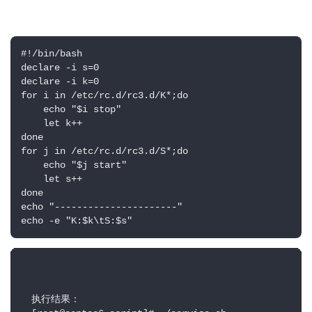
#!/bin/bash

declare -i s=0

declare -i k=0

for i in /etc/rc.d/rc3.d/K*;do

    echo "$i stop"

    let k++

done

for j in /etc/rc.d/rc3.d/S*;do

    echo "$j start"

    let s++

done

echo "----------------------"

echo -e "K:$k\tS:$s"
执行结果：
