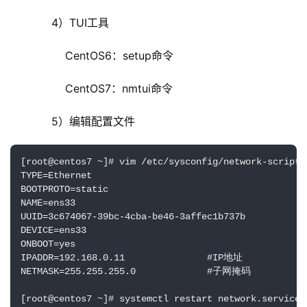
	    4）TUI工具
	        CentOS6：setup命令
	        CentOS7：nmtui命令
	    5）编辑配置文件
[root@centos7 ~]# vim /etc/sysconfig/network-scripts/
TYPE=Ethernet

BOOTPROTO=static

NAME=ens33                        

UUID=3c674067-39bc-4cba-be46-3affec1b737b

DEVICE=ens33                      

ONBOOT=yes                            

IPADDR=192.168.0.11               #IP地址

NETMASK=255.255.255.0             #子网掩码

[root@centos7 ~]# systemctl restart network.servi