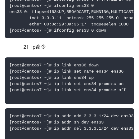
[root@centos7 ~]# ifconfig ens33:0                 
ens33:0: flags=4163<UP,BROADCAST,RUNNING,MULTICAST>  
        inet 3.3.3.11  netmask 255.255.255.0  broadca
        ether 00:0c:29:0a:35:17  txqueuelen 1000  (Et
[root@centos7 ~]# ifconfig ens33:0 down            
	    2）ip命令
[root@centos7 ~]# ip link ens36 down              
[root@centos7 ~]# ip link set name ens34 ens36   
[root@centos7 ~]# ip link ens34 up                
[root@centos7 ~]# ip link set ens34 promisc on  
[root@centos7 ~]# ip link set ens34 promisc off 
[root@centos7 ~]# ip addr add 3.3.3.1/24 dev ens33
[root@centos7 ~]# ip addr sh dev ens33            
[root@centos7 ~]# ip addr del 3.3.3.1/24 dev ens33