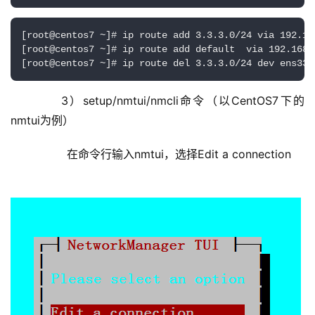
[root@centos7 ~]# ip route add 3.3.3.0/24 via 19
[root@centos7 ~]# ip route add default  via 192.
[root@centos7 ~]# ip route del 3.3.3.0/24 dev e
	    3）setup/nmtui/nmcli命令（以CentOS7下的
nmtui为例）
	        在命令行输入nmtui，选择Edit a connection