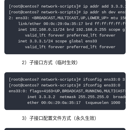
[root@centos7 network-scripts]# ip addr add 3.3.3.1/2
[root@centos7 network-scripts]# ip addr sh dev ens33

2: ens33: <BROADCAST,MULTICAST,UP,LOWER_UP> mtu 1500
    link/ether 00:0c:29:0a:35:17 brd ff:ff:ff:ff:ff:f
    inet 192.168.0.11/24 brd 192.168.0.255 scope glob
       valid_lft forever preferred_lft forever

    inet 3.3.3.1/24 scope global ens33

       valid_lft forever preferred_lft forever
	    2）子接口方式（临时生效）
[root@centos7 network-scripts]# ifconfig ens33:0 3.3.
[root@centos7 network-scripts]# ifconfig ens33:0

ens33:0: flags=4163<UP,BROADCAST,RUNNING,MULTICAST>  
        inet 3.3.3.2  netmask 255.255.255.0  broadcas
        ether 00:0c:29:0a:35:17  txqueuelen 1000  (E
	    3）子接口配置文件方式（永久生效）