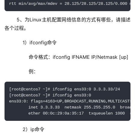
rtt min/avg/max/mdev = 28.125/28.125/28.125/0.000 ms
	5、为Linux主机配置网络信息的方式有哪些，请描述
各个过程。
	    1）ifconfig命令
	        命令格式：ifconfig IFNAME IP/Netmask [up]
	        例：
[root@centos7 ~]# ifconfig ens33:0 3.3.3.33/24

[root@centos7 ~]# ifconfig ens33:0

ens33:0: flags=4163<UP,BROADCAST,RUNNING,MULTICAST>  
        inet 3.3.3.33  netmask 255.255.255.0  broadca
        ether 00:0c:29:0a:35:17  txqueuelen 1000  (E
	    2）ip命令