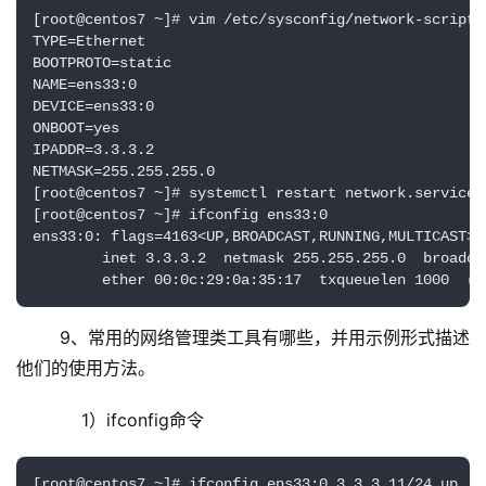
[root@centos7 ~]# vim /etc/sysconfig/network-scripts/
TYPE=Ethernet

BOOTPROTO=static

NAME=ens33:0

DEVICE=ens33:0

ONBOOT=yes

IPADDR=3.3.3.2

NETMASK=255.255.255.0

[root@centos7 ~]# systemctl restart network.service

[root@centos7 ~]# ifconfig ens33:0

ens33:0: flags=4163<UP,BROADCAST,RUNNING,MULTICAST>  
        inet 3.3.3.2  netmask 255.255.255.0  broadcas
        ether 00:0c:29:0a:35:17  txqueuelen 1000  (E
	9、常用的网络管理类工具有哪些，并用示例形式描述
他们的使用方法。
	    1）ifconfig命令
[root@centos7 ~]# ifconfig ens33:0 3.3.3.11/24 up  