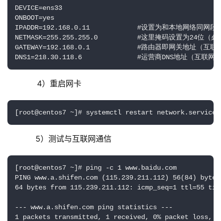
DEVICE=ens33                      

ONBOOT=yes                         

IPADDR=192.168.0.11            #设置为和本地网络同网
NETMASK=255.255.255.0          #这里掩码设置为24位（必
GATEWAY=192.168.0.1            #路由器即网关地址（互
DNS1=218.30.118.6              #运营商DNS地址（互联
	    4）重启网卡
[root@centos7 ~]# systemctl restart network.service
     5）测试与互联网通信
[root@centos7 ~]# ping -c 1 www.baidu.com

PING www.a.shifen.com (115.239.211.112) 56(84) bytes 
64 bytes from 115.239.211.112: icmp_seq=1 ttl=55 time
--- www.a.shifen.com ping statistics ---

1 packets transmitted, 1 received, 0% packet loss, ti