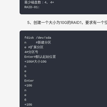
最少磁盘数：4, 4+

RAID-01:
5、创建一个大小为10G的RAID1，要求有一个空
fdisk /dev/sda

n     #新建分区

e #扩展分区

4#分区号

Enter#默认起始位置

+10G#大小10G

n

e

5

Enter

+10G

n

e

6

+10G
