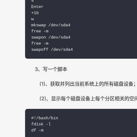
4

Enter

+1G

w

mkswap /dev/sda4

free -m

swapon /dev/sda4

free -m

swapoff /dev/sda4
3、写一个脚本
   (1)、获取并列出当前系统上的所有磁盘设备
   (2)、显示每个磁盘设备上每个分区相关的
#!/bash/bin

fdisk -l

df -m