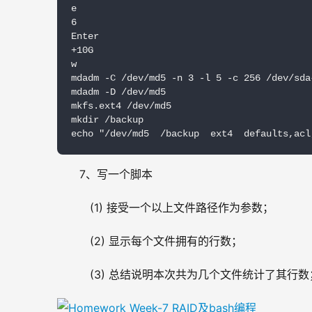
e

6

Enter

+10G

w

mdadm -C /dev/md5 -n 3 -l 5 -c 256 /dev/sda{
mdadm -D /dev/md5

mkfs.ext4 /dev/md5

mkdir /backup

echo "/dev/md5  /backup  ext4  defaults,acl
7、写一个脚本
   (1) 接受一个以上文件路径作为参数；
   (2) 显示每个文件拥有的行数；
   (3) 总结说明本次共为几个文件统计了其行数