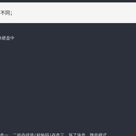
的不同；
块硬盘中

盘一、二的亦或值(校验码)存盘三，坏了块盘，降低模式
