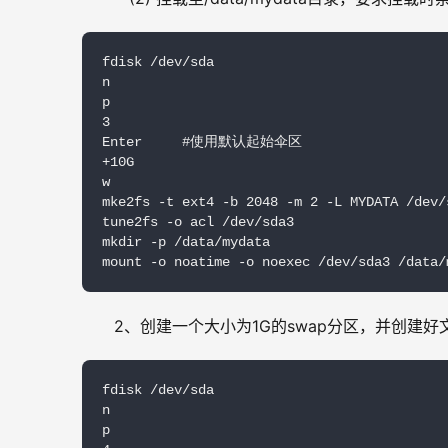
fdisk /dev/sda

n

p

3

Enter     #使用默认起始伞区

+10G

w

mke2fs -t ext4 -b 2048 -m 2 -L MYDATA /dev/s
tune2fs -o acl /dev/sda3

mkdir -p /data/mydata

mount -o noatime -o noexec /dev/sda3 /data/
2、创建一个大小为1G的swap分区，并创建
fdisk /dev/sda

n

p
