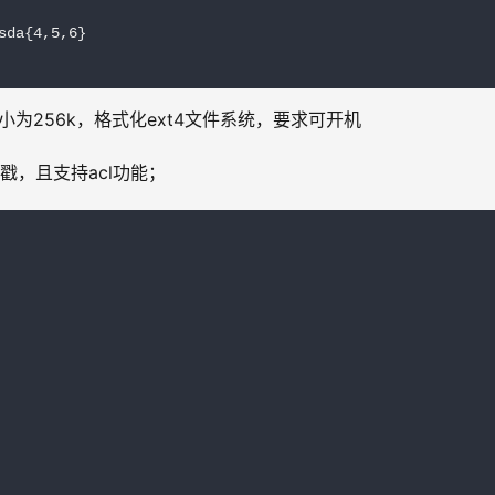
da{4,5,6}

大小为256k，格式化ext4文件系统，要求可开机
戳，且支持acl功能；