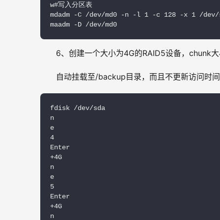
w#写入分区表

mdadm -C /dev/md0 -n -l 1 -c 128 -x 1 /dev/s
maadm -D /dev/md0
6、创建一个大小为4G的RAID5设备，chunk
自动挂载至/backup目录，而且不更新访问时间
fdisk /dev/sda

n

e

4

Enter

+4G

n

e

5

Enter

+4G

n
