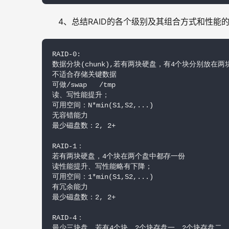
4、总结RAID的各个级别及其组合方式和性能
RAID-0: 

数据分块(chunk),若有两块硬盘，有4个块分别放在两
不适合存储关键数据

可做/swap   /tmp

读、写性能提升；

可用空间：N*min(S1,S2,...)

无容错能力

最少磁盘数：2, 2+

RAID-1：

若有两块硬盘，4个块在两个盘中都存一份

读性能提升、写性能略有下降；

可用空间：1*min(S1,S2,...)

有冗余能力

最少磁盘数：2, 2+

RAID-4：

最少三块盘，若有4个块，2个块存盘一，2个块存盘二，