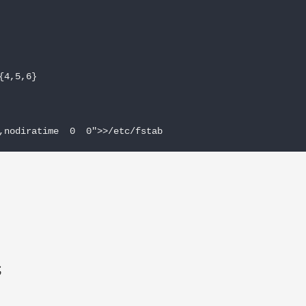
4,5,6}

,nodiratime  0  0">>/etc/fstab
；