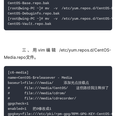
CentOS-Base.repo.bak

[root@wing-PC ~]# mv  -v  /etc/yum.repos.d/CentOS-Deb
CentOS-Debuginfo.repo.bak

[root@wing-PC ~]# mv  -v  /etc/yum.repos.d/CentOS-Vau
CentOS-Vault.repo.bak
    三、用vim编辑 /etc/yum.repos.d/CentOS-
Media.repo文件。
[c6-media]

name=CentOS-$releasever - Media

baseurl=file:///media/     添加光点挂载点

#       file:///media/CentOS/    这些路径我注释掉了

#       file:///media/cdrom/

#       file:///media/cdrecorder/

gpgcheck=1

enabled=1   把0修改成1

gpgkey=file:///etc/pki/rpm-gpg/RPM-GPG-KEY-CentOS-6