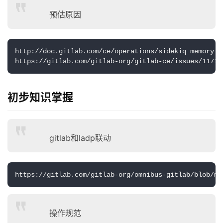
预估原因
http://doc.gitlab.com/ce/operations/sidekiq_memory_ki
https://gitlab.com/gitlab-org/gitlab-ce/issues/1
初步知识掌握
gitlab和ladp联动
https://gitlab.com/gitlab-org/omnibus-gitlab/blob/ma
操作规范