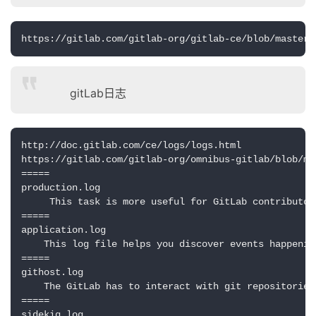
https://gitlab.com/gitlab-org/gitlab-ce/blob/master/
gitLab日志
http://doc.gitlab.com/ce/logs/logs.html

https://gitlab.com/gitlab-org/omnibus-gitlab/blob/ma
=====

production.log

     This task is more useful for GitLab contributor
=====

application.log

    This log file helps you discover events happenin
=====

githost.log

    The GitLab has to interact with git repositories
=====

sidekiq.log
