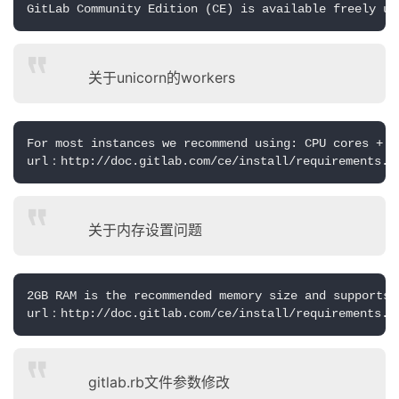
GitLab Community Edition (CE) is available freely un
关于unicorn的workers
For most instances we recommend using: CPU cores + 1
url：http://doc.gitlab.com/ce/install/requirements.h
关于内存设置问题
2GB RAM is the recommended memory size and supports u
url：http://doc.gitlab.com/ce/install/requirements.h
gitlab.rb文件参数修改