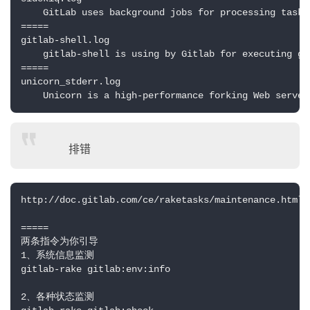
    GitLab uses background jobs for processing tasks
=====

gitlab-shell.log

    gitlab-shell is using by Gitlab for executing gi
=====

unicorn_stderr.log

    Unicorn is a high-performance forking Web server
排错
http://doc.gitlab.com/ce/raketasks/maintenance.html#
=====

两条指令为你引导

1、系统信息监测

gitlab-rake gitlab:env:info

2、各种状态监测
