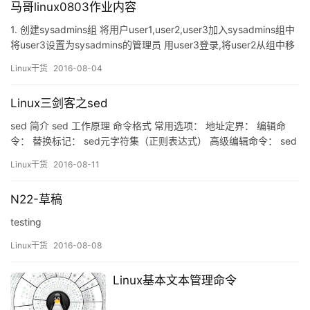
马哥linux0803作业内容
1. 创建sysadmins组 将用户user1,user2,user3加入sysadmins组中
将user3设置为sysadmins的管理员 用user3登录,将user2从组中移
除 设置sysadmins的密码centos 设置user1 在创建新文件时,文件的
Linux干货
2016-08-04
所属组为sysadmins 删除user1…3 删除sysadmins 2、三种权限
rwx对…
Linux三剑客之sed
sed 简介 sed 工作原理 命令格式 常用选项： 地址定界： 编辑命
令： 替换标记： sed元字符集（正则表达式） 高级编辑命令： sed
用法实例 作业： 选定行的范围：,（逗号） 删除操作：d命令 显示
Linux干货
2016-08-11
模式空间内容 追加（行下）：a\命令 插入（行上）：i\命令 退出：
q命令 多点编辑：e命令 从文件读入：r命令 写入文件：w命令 替换
N22-草稿
操作：s命令 替…
testing
Linux干货
2016-08-08
Linux基本文本管理命令