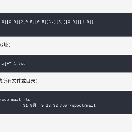
；
-9][0-9]|2[0-5][0-5])\.){3}([0-9]|[1-9][

地址；
-z]+" 1.txt
il的所有文件或目录；
oup mail -ls

           31 9月  9 18:32 /var/spool/mail