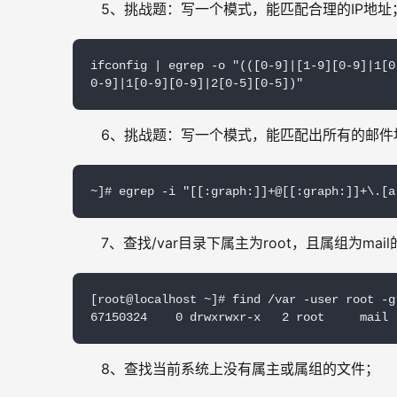
5、挑战题：写一个模式，能匹配合理的IP地址
ifconfig | egrep -o "(([0-9]|[1-9][0-9]|1[0
0-9]|1[0-9][0-9]|2[0-5][0-5])"
6、挑战题：写一个模式，能匹配出所有的邮件
~]# egrep -i "[[:graph:]]+@[[:graph:]]+\.[a
7、查找/var目录下属主为root，且属组为ma
[root@localhost ~]# find /var -user root -gr
67150324    0 drwxrwxr-x   2 root     mail
8、查找当前系统上没有属主或属组的文件；