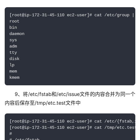
[root@ip-172-31-45-110 ec2-user]# cat /etc/group | s
root

bin

daemon

sys

adm

tty

disk

lp

mem

kmem
9、将/etc/fstab和/etc/issue文件的内容合并为同一个
内容后保存至/tmp/etc.test文件中
[root@ip-172-31-45-110 ec2-user]# cat /etc/{fstab,is
[root@ip-172-31-45-110 ec2-user]# cat /tmp/etc.test

#
