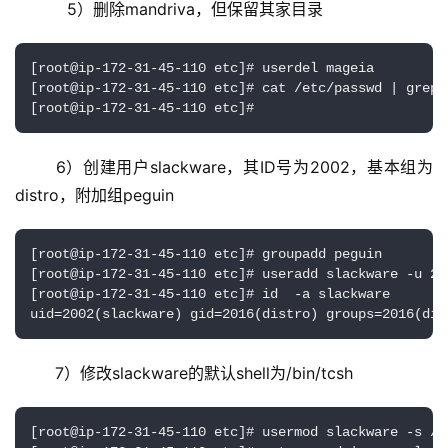
    5）删除mandriva，但保留其家目录
[root@ip-172-31-45-110 etc]# userdel mageia

[root@ip-172-31-45-110 etc]# cat /etc/passwd | grep m
[root@ip-172-31-45-110 etc]#
6）创建用户slackware，其ID号为2002，基本组为
distro，附加组peguin
[root@ip-172-31-45-110 etc]# groupadd peguin

[root@ip-172-31-45-110 etc]# useradd slackware -u 20
[root@ip-172-31-45-110 etc]# id  -a slackware

uid=2002(slackware) gid=2016(distro) groups=2016(dis
7）修改slackware的默认shell为/bin/tcsh
[root@ip-172-31-45-110 etc]# usermod slackware -s /bi