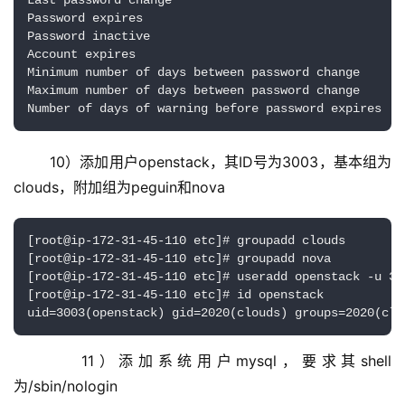
Last password change                                
Password expires                                    
Password inactive                                    
Account expires                                      
Minimum number of days between password change       
Maximum number of days between password change       
Number of days of warning before password expires   
10）添加用户openstack，其ID号为3003，基本组为
clouds，附加组为peguin和nova
[root@ip-172-31-45-110 etc]# groupadd clouds

[root@ip-172-31-45-110 etc]# groupadd nova

[root@ip-172-31-45-110 etc]# useradd openstack -u 30
[root@ip-172-31-45-110 etc]# id openstack

uid=3003(openstack) gid=2020(clouds) groups=2020(clo
    11）添加系统用户mysql，要求其shell
为/sbin/nologin