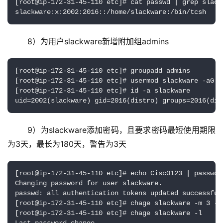
[root@ip-172-31-45-110 etc]# cat passwd | grep slackw
slackware:x:2002:2016::/home/slackware:/bin/tcsh
8）为用户slackware新增附加组admins
[root@ip-172-31-45-110 etc]# groupadd admins

[root@ip-172-31-45-110 etc]# usermod slackware -aG ad
[root@ip-172-31-45-110 etc]# id -a slackware

uid=2002(slackware) gid=2016(distro) groups=2016(dis
9）为slackware添加密码，且要求密码最短使用期限
为3天，最长为180天，警告为3天
[root@ip-172-31-45-110 etc]# echo Cisc0123 | passwd -
Changing password for user slackware.

passwd: all authentication tokens updated successfull
[root@ip-172-31-45-110 etc]# chage slackware -m 3 -M 
[root@ip-172-31-45-110 etc]# chage slackware -l
