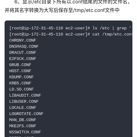
6、显示/etc目录下所有以.conf结尾的文件的文件名，
并将其名字转换为大写后保存至/tmp/etc.conf文件中
[root@ip-172-31-45-110 ec2-user]# ls /etc | grep '.c
[root@ip-172-31-45-110 ec2-user]# cat /tmp/etc.conf

CHRONY.CONF

DNSMASQ.CONF

DRACUT.CONF

E2FSCK.CONF

GRUB.CONF

HOST.CONF

KDUMP.CONF

KRB5.CONF

LD.SO.CONF

LIBAUDIT.CONF

LIBUSER.CONF

LOCALE.CONF

LOGROTATE.CONF

MAN_DB.CONF

MKE2FS.CONF

NSSWITCH.CONF
