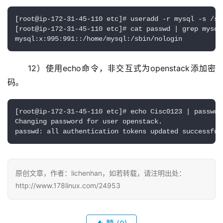
[root@ip-172-31-45-110 etc]# useradd -r mysql -s /sbi
[root@ip-172-31-45-110 etc]# cat passwd | grep mysql

mysql:x:995:991::/home/mysql:/sbin/nologin
12）使用echo命令，非交互式为openstack添加密
码。
[root@ip-172-31-45-110 etc]# echo Cisc0123 | passwd -
Changing password for user openstack.

passwd: all authentication tokens updated successful
原创文章，作者：lichenhan，如若转载，请注明出处：
http://www.178linux.com/24953