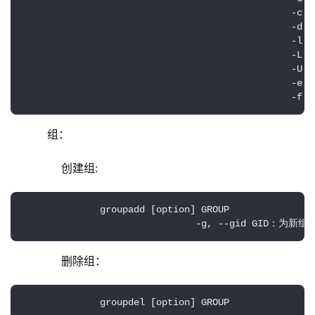
                                                -
                                        
                                                -l
                                                
                                                
                                               
                                                
    组： 
        创建组:
              groupadd [option] GROUP

                               -g, --gid GID：为新组
        删除组：
              groupdel [option] GROUP