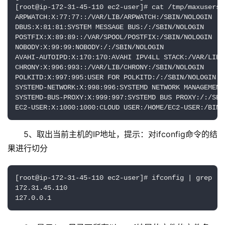
[root@ip-172-31-45-110 ec2-user]# cat /tmp/maxusers.t
ARPWATCH:X:77:77::/VAR/LIB/ARPWATCH:/SBIN/NOLOGIN

DBUS:X:81:81:SYSTEM MESSAGE BUS:/:/SBIN/NOLOGIN

POSTFIX:X:89:89::/VAR/SPOOL/POSTFIX:/SBIN/NOLOGIN

NOBODY:X:99:99:NOBODY:/:/SBIN/NOLOGIN

AVAHI-AUTOIPD:X:170:170:AVAHI IPV4LL STACK:/VAR/LIB/
CHRONY:X:996:993::/VAR/LIB/CHRONY:/SBIN/NOLOGIN

POLKITD:X:997:995:USER FOR POLKITD:/:/SBIN/NOLOGIN

SYSTEMD-NETWORK:X:998:996:SYSTEMD NETWORK MANAGEMENT:
SYSTEMD-BUS-PROXY:X:999:997:SYSTEMD BUS PROXY:/:/SBIN
EC2-USER:X:1000:1000:CLOUD USER:/HOME/EC2-USER:/BIN/
5、取出当前主机的IP地址，提示：对ifconfig命令的结
果进行切分
[root@ip-172-31-45-110 ec2-user]# ifconfig | grep 'i
172.31.45.110

127.0.0.1