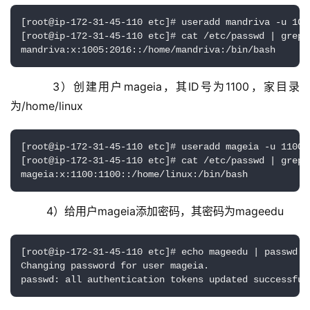
[root@ip-172-31-45-110 etc]# useradd mandriva -u 1005
[root@ip-172-31-45-110 etc]# cat /etc/passwd | grep m
mandriva:x:1005:2016::/home/mandriva:/bin/bash
    3）创建用户mageia，其ID号为1100，家目录
为/home/linux
[root@ip-172-31-45-110 etc]# useradd mageia -u 1100 -
[root@ip-172-31-45-110 etc]# cat /etc/passwd | grep m
mageia:x:1100:1100::/home/linux:/bin/bash
    4）给用户mageia添加密码，其密码为mageedu
[root@ip-172-31-45-110 etc]# echo mageedu | passwd --
Changing password for user mageia.

passwd: all authentication tokens updated successful