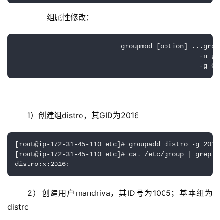
组属性修改：
                           groupmod [option] ...grou
                                               -n 
                                               -g 
1）创建组distro，其GID为2016
[root@ip-172-31-45-110 etc]# groupadd distro -g 2016

[root@ip-172-31-45-110 etc]# cat /etc/group | grep di
distro:x:2016:
2）创建用户mandriva，其ID号为1005；基本组为
distro