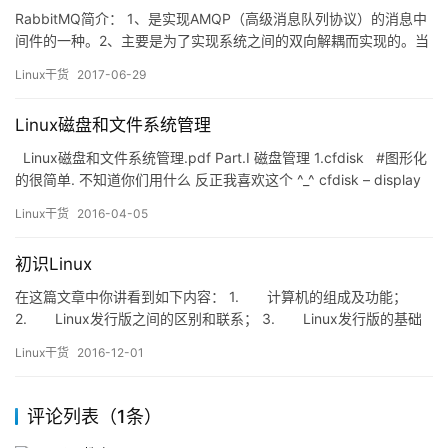
RabbitMQ简介： 1、是实现AMQP（高级消息队列协议）的消息中
间件的一种。2、主要是为了实现系统之间的双向解耦而实现的。当
生产者大量产生数据时，消费者无法快速消费，那么需要一个中间
Linux干货
2017-06-29
层。保存这个数据。 一般提到 RabbitMQ 和消息，都会用到以下一
些专有名词：（1）生产(Producing)意思就是发送。发送消息的程
Linux磁盘和文件系统管理
序就是一个生产者(produce…
Linux磁盘和文件系统管理.pdf Part.I 磁盘管理 1.cfdisk #图形化
的很简单. 不知道你们用什么 反正我喜欢这个 ^_^ cfdisk – display
or manipulate disk partition table 必要参数的具体说明如下： -a
Linux干货
2016-04-05
用箭头表示选取，而不是以反白表示 …
初识Linux
在这篇文章中你讲看到如下内容： 1. 计算机的组成及功能；
2. Linux发行版之间的区别和联系； 3. Linux发行版的基础
目录及功用规定…
Linux干货
2016-12-01
评论列表（1条）