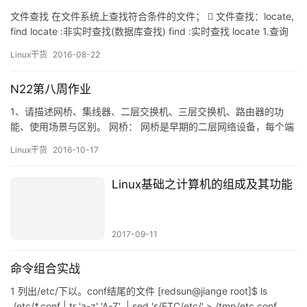
find locate :非实时查找(数据库查找) find :实时查找 locate 1.查询
系统上预建的文件索引数据库 /var/lib/mlocate/mlocate.db  2.依
Linux干货
2016-08-22
赖于事先构建的索引,索引的构建是在系统较为空闲时自动进行(周期
性任务)；管理需要员手动更新数据库…
N22第八周作业
1、请描述网桥、集线器、二层交换机、三层交换机、路由器的功
能、使用场景与区别。 网桥： 网桥是早期的二层网络设备，每个端
口分别有一条独立的交换信道，不是共享一条信道，可隔离冲突
Linux干货
2016-10-17
域。网桥比集线器（Hub）性能更好，集线器上各端口都是共享同
一条信道的，工作于数据链路层。后被端口更多的交换机替代。 集
Linux基础之计算机的组成及其功能
线器： 多端口中继器，工作在物理层，本身不具备识别信号的能
力，只…
2017-09-11
命令组合实战
1 列出/etc/下以。conf结尾的文件 [redsun@jiange root]$ ls
/etc/*.conf | tr 'a-z' 'A-Z' | sed 's/ETC/etc/' > /tmp/etc.conf
[redsun@jiange root]$ mo…