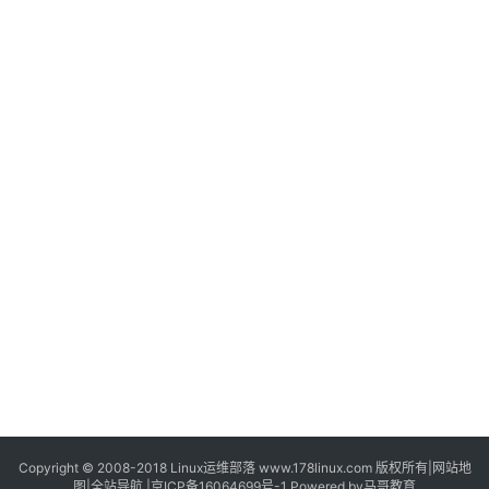
Copyright © 2008-2018
Linux运维部落
www.178linux.com 版权所有|
网站地
图
|
全站导航
|
京ICP备16064699号-1
Powered by
马哥教育