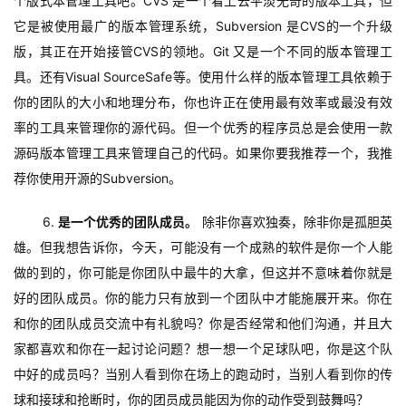
个版式本管理工具吧。CVS 是一个看上去平淡无奇的版本工具，但
它是被使用最广的版本管理系统，Subversion 是CVS的一个升级
版，其正在开始接管CVS的领地。Git 又是一个不同的版本管理工
具。还有Visual SourceSafe等。使用什么样的版本管理工具依赖于
你的团队的大小和地理分布，你也许正在使用最有效率或最没有效
率的工具来管理你的源代码。但一个优秀的程序员总是会使用一款
源码版本管理工具来管理自己的代码。如果你要我推荐一个，我推
荐你使用开源的Subversion。
6. 
是一个优秀的团队成员。
 除非你喜欢独奏，除非你是孤胆英
雄。但我想告诉你，今天，可能没有一个成熟的软件是你一个人能
做的到的，你可能是你团队中最牛的大拿，但这并不意味着你就是
好的团队成员。你的能力只有放到一个团队中才能施展开来。你在
和你的团队成员交流中有礼貌吗？你是否经常和他们沟通，并且大
家都喜欢和你在一起讨论问题？想一想一个足球队吧，你是这个队
中好的成员吗？当别人看到你在场上的跑动时，当别人看到你的传
球和接球和抢断时，你的团员成员能因为你的动作受到鼓舞吗？