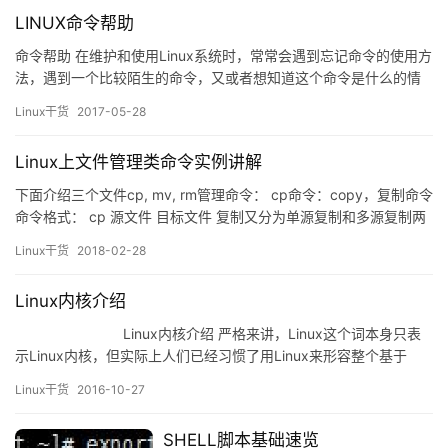
LINUX命令帮助
命令帮助 在维护和使用Linux系统时，常常会遇到忘记命令的使用方
法，遇到一个比较陌生的命令，又或者想知道这个命令是什么的情
况可以查看命令使用帮助。 LINUX命令使用帮助可参考:程序自身的
Linux干货
2017-05-28
帮助文档、官方文档、官方站点、LINUX的发行版官方文档、其他
网站或者搜索引擎 LINUX命令分为内部命令（shell内置的命令）和
Linux上文件管理类命令实例讲解
外部命令，内部命令和外部命令…
下面介绍三个文件cp, mv, rm管理命令： cp命令：copy，复制命令
命令格式： cp 源文件 目标文件 复制又分为单源复制和多源复制两
种情况： 单源复制 如果目标文件不存在，创建此文件，并复制数据
Linux干货
2018-02-28
流到此文件； [root@localhost tmp]# cp yum.log ok
[root@localhost tmp]# ls -l total …
Linux内核介绍
Linux内核介绍 严格来讲，Linux这个词本身只表
示Linux内核，但实际上人们已经习惯了用Linux来形容整个基于
Linux内核，并且使用GNU工程各种工具和数…
Linux干货
2016-10-27
SHELL脚本基础速览