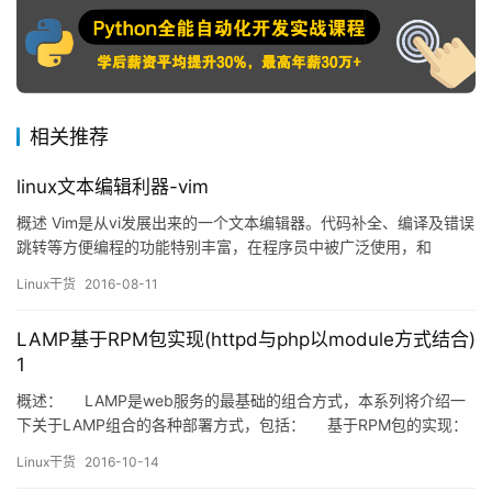
相关推荐
linux文本编辑利器-vim
概述 Vim是从vi发展出来的一个文本编辑器。代码补全、编译及错误
跳转等方便编程的功能特别丰富，在程序员中被广泛使用，和
Emacs并列成为类Unix系统用户最喜欢的文本编辑器。Vim强大的编
Linux干货
2016-08-11
辑能力中很大部分是来自于其普通模式命令。vim的设计理念是命令
的组合。例如普通模式命令"dd"删除当前行，"dj"代表删除到下一
LAMP基于RPM包实现(httpd与php以module方式结合)
行…
1
概述： LAMP是web服务的最基础的组合方式，本系列将介绍一
下关于LAMP组合的各种部署方式，包括： 基于RPM包的实现：
httpd与php结合的方式为module…
Linux干货
2016-10-14