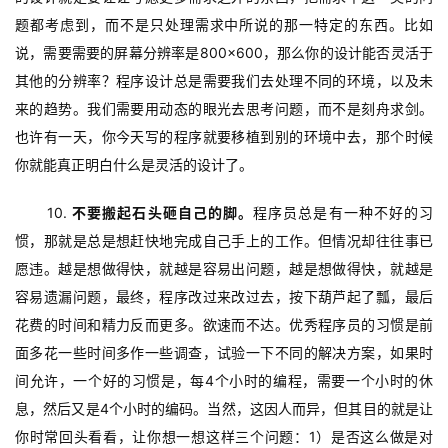
题都考虑到，而不是只处理需求中所说的那一特定的东西。比如
说，需要需要的屏幕分辨率是800×600，那么你的设计能否灵活于
其他的分辨率？程序设计总是需要我们去处理不同的环境，以及未
来的趋势。我们需要用动态的眼光去思考问题，而不是刻舟求剑。
也许有一天，你今天写的程序就要移植到别的环境中去，那个时候
你就能真正明白什么是灵活的设计了。
10. 
不要搬起石头砸自己的脚。
程序员总是有一种不好的习
惯，那就是总是想赶快地完成自己手上的工作。但情况却往往事已
愿违。越是想做得快，就越是容易出问题，越是想做得快，就越是
容易遗漏问题，最终，程序改过来改过去，按下葫芦起了瓢，最后
花费的时间和精力反而更多。欲速而不达。优秀程序员的习惯是前
面多花一些时间多作一些调查，试验一下不同的解决方案，如果时
间允许，一个好的习惯是，每4个小时的编程，需要一个小时的休
息，然后又是4个小时的编码。当然，这因人而异，但其目的就是让
你时常回头看看，让你想一想这样三个问题：1）是否这么做是对