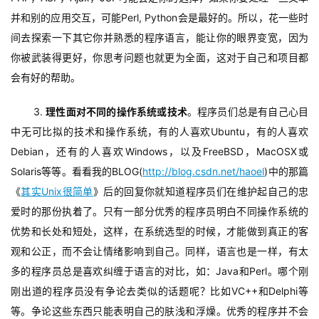
并和别的应用交互，可能Perl, Python会是最好的。所以，花一些时
间去探索一下其它你并熟悉的程序语言，能让你的眼界变宽，因为
你被武装得更好，你思考问题也就更为全面，这对于自己和项目都
会有好的帮助。
3. 
理性面对不同的操作系统或技术
。程序员们总是有自己心目
中无可比拟的技术和操作系统，有的人喜欢Ubuntu，有的人喜欢
Debian，还有的人喜欢Windows，以及FreeBSD，MacOSX或
Solaris等等。看看我的BLOG(
http://blog.csdn.net/haoel
)中的那篇
《
其实Unix很简单
》后的回复你就知道程序员们在维护起自己的忠
爱时的那份执着了。只有一部分优秀的程序员明白不同操作系统的
优势和长处和短处，这样，在系统选型的时候，才能做到真正的客
观和公正，而不会让情绪影响到自己。同样，语言也是一样，有太
多的程序员总是喜欢纠缠于语言的对比，如：Java和Perl。哪个刚
刚出道的程序员没有争论去类似的话题呢？比如VC++和Delphi等
等。争论这些东西只能表明自己的肤浅和浮燥。优秀的程序并不会