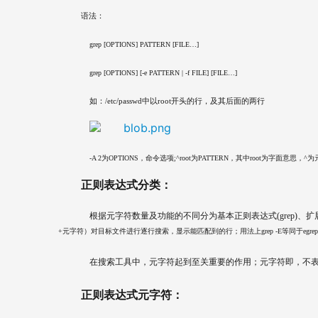
语法：
    grep [OPTIONS] PATTERN [FILE…]
    grep [OPTIONS] [-e PATTERN | -f FILE] [FILE…]
    如：/etc/passwd中以root开头的行，及其后面的两行
    -A 2为OPTIONS，命令选项;^root为PATTERN，其中root为字面意思，^为元字符
正则表达式分类：
    根据元字符数量及功能的不同分为基本正则表达式(grep)、扩展
+元字符）对目标文件进行逐行搜索，显示能匹配到的行；用法上grep -E等同于eg
    在搜索工具中，元字符起到至关重要的作用；元字符即，
正则表达式元字符：