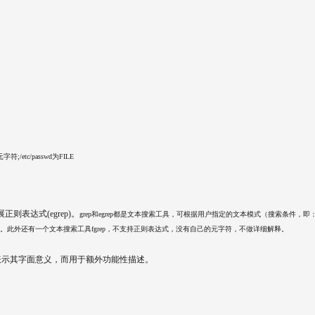
;/etc/passwd为FILE
正则表达式(egrep)。
grep和egrep都是文本搜索工具，可根据用户指定的文本模式（搜索条件，即
rep。此外还有一个文本搜索工具fgrep，不支持正则表达式，没有自己的元字符，不做详细解释。
不表示其字面意义，而用于额外功能性描述。