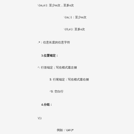
    \{m,n\}: 至少m次，至多n次
				    \{m,\}：至少m次
				    \{0,n\}: 至多n次
    .*：任意长度的任意字符
        3.位置锚定：
    ^: 行首锚定；写在模式最左侧
		    $: 行尾锚定：写在模式最右侧
		    ^$: 空白行
        4.分组：
    \(\)
			    例如：\(ab\)*