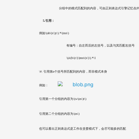
			    分组中的模式匹配到的内容，可由正则表达式引擎记忆
        5.引用：
    例如\(ab\(x\)y\).*\(mn\)
				    有编号：自左而后的左括号，以及与其匹配右括号
				    \(a\(b\(c\)\)mn\(x\)\).*\1
    \#: 引用第n个括号所匹配到的内容，而非模式本身
    例如：
    引用第一个分组的内容为\(w\(es\)t\)
    引用第二个分组的内容为\(es\)
    也可以看出正则表达式是工作在贪婪模式下，会尽可能多的匹配