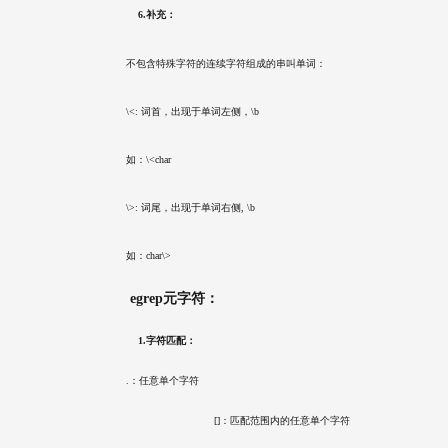
        6.补充：
    不包含特殊字符的连续字符组成的串叫单词：
    \<: 词首，出现于单词左侧，\b
    如：\<char
    \>: 词尾，出现于单词右侧, \b
    如：char\>
    egrep元字符：
        1.字符匹配：
    .：任意单个字符
				    []：匹配范围内的任意单个字符