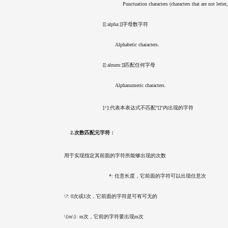
				             Punctuation characters (characters that are not lett
			        [[:alpha:]]字母数字符
				        Alphabetic characters.
			        [[:alnum:]]匹配任何字母 
				        Alphanumeric characters.
			        [^]:代表本表达式不匹配"[]"内出现的字符
        2.次数匹配元字符：
    用于实现指定其前面的字符所能够出现的次数
				    *: 任意长度，它前面的字符可以出现任意次
    \?: 0次或1次，它前面的字符是可有可无的
    \{m\}: m次，它前的字符要出现m次