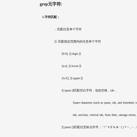
grep元字符:
        1.字符匹配：
		        .: 匹配任意单个字符
		        []: 匹配指定范围内的任意单个字符
			        [0-9], [[:digit:]]
			        [a-z], [[:lower:]]
			        [A-Z], [[:upper:]]
			        [[:space:]]匹配空白字符，包括空格，tab…
				            Space characters (such as space, tab, and formfeed,
				            tab, newline, vertical tab, form feed, carriage return
			        [[:punct:]]匹配任意标点符号：: '! " # $ % & ' ( ) * + , – . / : 