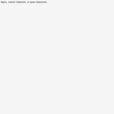
er, digits, control characters, or space characters).