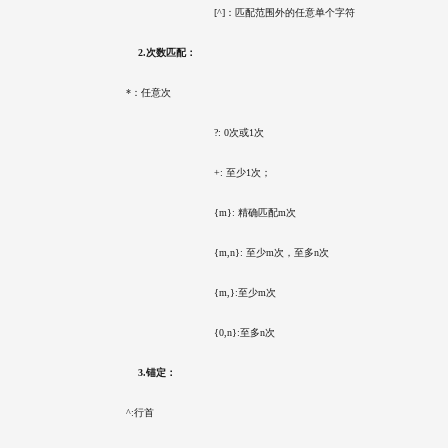
				    [^]：匹配范围外的任意单个字符
        2.次数匹配：
    *：任意次
				    ?: 0次或1次
				    +: 至少1次；
				    {m}: 精确匹配m次
				    {m,n}: 至少m次，至多n次
				    {m,}:至少m次
				    {0,n}:至多n次
        3.锚定：
    ^:行首