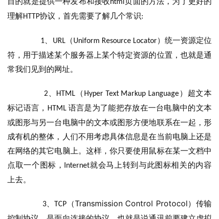
目的就是提供一种发布和接收
页面的方法，为了更好的
html
理解
协议，首先需要了解几个常识
HTTP
:
、
（
）统一资源定位
1
URL
Uniform Resource Locator
符，用于描述某个服务器上某个特定资源的位置，也就是通
常我们见到的网址。
、
（
）超文本
2
HTML
Hyper Text Markup Language
标记语言，
语言是为了能把存放在一台电脑中的文本
HTML 
或图形与另一台电脑中的文本或图形方便地联系在一起，形
成有机的整体，人们不用考虑具体信息是在当前电脑上还是
在网络的其它电脑上。这样，你只要使用鼠标在某一文档中
点取一个图标，
就会马上转到与此图标相关的内容
Internet
上去。
Transmission Control Protocol
、
（
）传输
3
TCP
控制协议，是面向连接的协议，也就是说通讯前要建立虚拟