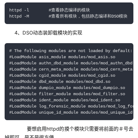
httpd -l        #查看静态编译的模块

httpd -M        #查看所有模块，包括静态编译和DSO模块
4、DSO动态装卸载模块的实现
# The following modules are not loaded by default:

#LoadModule asis_module modules/mod_asis.so

#LoadModule authn_dbd_module modules/mod_authn_dbd.so
#LoadModule cern_meta_module modules/mod_cern_meta.so
#LoadModule cgid_module modules/mod_cgid.so

#LoadModule dbd_module modules/mod_dbd.so

#LoadModule dumpio_module modules/mod_dumpio.so

#LoadModule filter_module modules/mod_filter.so

#LoadModule ident_module modules/mod_ident.so

#LoadModule log_forensic_module modules/mod_log_foren
#LoadModule unique_id_module modules/mod_unique_id.s
        要想启用httpd的摸个模块只需要将前面的＃号去
掉即可，是不是很方便