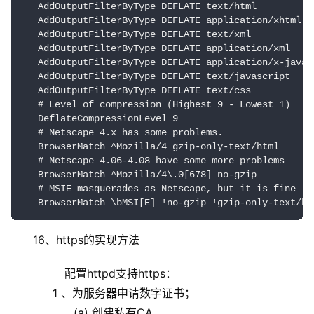
   AddOutputFilterByType DEFLATE text/html

   AddOutputFilterByType DEFLATE application/xhtml+xm
   AddOutputFilterByType DEFLATE text/xml

   AddOutputFilterByType DEFLATE application/xml

   AddOutputFilterByType DEFLATE application/x-javasc
   AddOutputFilterByType DEFLATE text/javascript

   AddOutputFilterByType DEFLATE text/css

   # Level of compression (Highest 9 - Lowest 1)

   DeflateCompressionLevel 9    

   # Netscape 4.x has some problems.

   BrowserMatch ^Mozilla/4 gzip-only-text/html 

   # Netscape 4.06-4.08 have some more problems

   BrowserMatch ^Mozilla/4\.0[678] no-gzip

   # MSIE masquerades as Netscape, but it is fine

   BrowserMatch \bMSI[E] !no-gzip !gzip-only-text/ht
16、https的实现方法
         配置httpd支持https：
            1 、为服务器申请数字证书；
                  (a) 创建私有CA