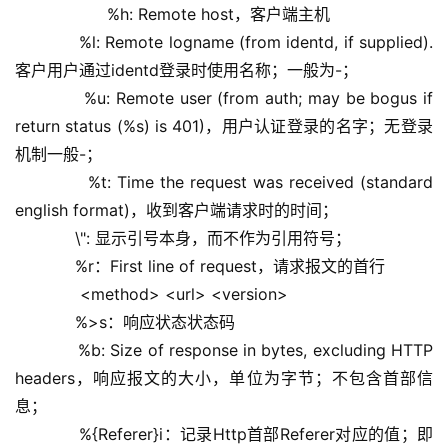
            %h: Remote host，客户端主机
            %l: Remote logname (from identd, if supplied). 
客户用户通过identd登录时使用名称；一般为-；
            %u: Remote user (from auth; may be bogus if 
return status (%s) is 401)，用户认证登录的名字；无登录
机制一般-；
            %t: Time the request was received (standard 
english format)，收到客户端请求时的时间；
            \": 显示引号本身，而不作为引用符号；
            %r：First line of request，请求报文的首行
             <method> <url> <version>
            %>s：响应状态状态码
            %b: Size of response in bytes, excluding HTTP 
headers，响应报文的大小，单位为字节；不包含首部信
息；
            %{Referer}i：记录Http首部Referer对应的值；即