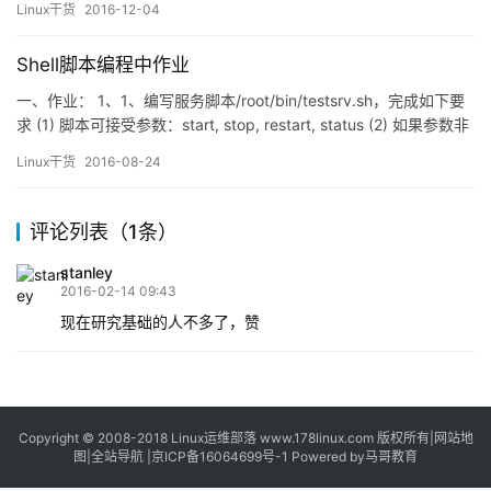
Linux干货
2016-12-04
技术研究叫计算机科学，而“计算机技术”指的是将计算机科学的成果
应用于工程实践所派生的诸多技术性和经验性成果的总合。“计算机
Shell脚本编程中作业
技术”与“计算机科学”是两个相关而又不同的概念，它们的不…
一、作业： 1、1、编写服务脚本/root/bin/testsrv.sh，完成如下要
求 (1) 脚本可接受参数：start, stop, restart, status (2) 如果参数非
此四者之一，提示使用格式后报错退出 (3) 如是start:则创
Linux干货
2016-08-24
建/var/lock/subsys/SCRIPT_NAME, 并显示“启动成功” 考虑：如果
事先已经启动过一…
评论列表（1条）
stanley
2016-02-14 09:43
现在研究基础的人不多了，赞
Copyright © 2008-2018
Linux运维部落
www.178linux.com 版权所有|
网站地
图
|
全站导航
|
京ICP备16064699号-1
Powered by
马哥教育