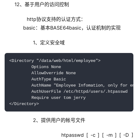
12、基于用户的访问控制
        http协议支持的认证方式：
            basic：基本BASE64basic，认证机制的实现
            1、定义安全域
<Directory "/data/web/html/employee">

         Options None

         AllowOverride None

         AuthType Basic

         AuthName "Employee Infomation, only for empl
         AuthUserFile /etc/httpd/users/.htpasswd

         Require user tom jerry

</Directory>
            2、提供用户的帐号文件
                    htpasswd [ -c ] [ -m ] [ -D ] 