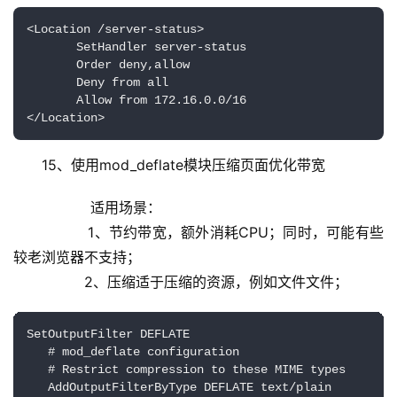
<Location /server-status>

       SetHandler server-status

       Order deny,allow

       Deny from all

       Allow from 172.16.0.0/16

</Location>
15、使用mod_deflate模块压缩页面优化带宽
           适用场景：
                1、节约带宽，额外消耗CPU；同时，可能有些
较老浏览器不支持；
                2、压缩适于压缩的资源，例如文件文件；
SetOutputFilter DEFLATE

   # mod_deflate configuration

   # Restrict compression to these MIME types

   AddOutputFilterByType DEFLATE text/plain 
