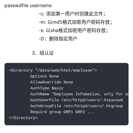
passwdfile username
                       -c: 添加第一用户时创建此文件；
                       -m: 以md5格式加密用户密码存放；
                       -s: 以sha格式加密用户密码存放；
                       -D：删除指定用户
            3、组认证
<Directory "/data/web/html/employee">

         Options None

         AllowOverride None

         AuthType Basic

         AuthName "Employee Infomation, only for empl
         AuthUserFile /etc/httpd/users/.htpasswd

         AuthGroupFile /etc/httpd/users/.htgroup

         Require group GRP1 GRP2 ...

</Directory>