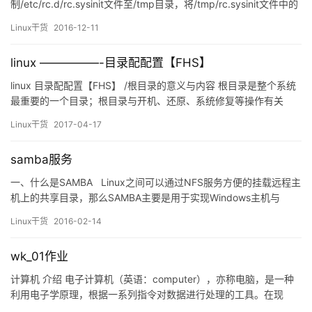
制/etc/rc.d/rc.sysinit文件至/tmp目录，将/tmp/rc.sysinit文件中的
以至少一个空白字符开头的行的行首加#； 1.[root – www ~]#>cp
Linux干货
2016-12-11
/etc/rc.d/rc.sysinit /tmp/2.[root – www ~]#>vi /tmp…
linux —————-目录配配置【FHS】
linux 目录配配置【FHS】 /根目录的意义与内容 根目录是整个系统
最重要的一个目录；根目录与开机、还原、系统修复等操作有关
FHS建议标准： 根目录所在的分区应该越小越好，且应用程序所安
Linux干货
2017-04-17
装的软件最好不要与根目录放在同一个分区内，保持根目录越小越
好 FHS定义的目录含义 /bin :系统存放执行文件的目录，但是bin比
samba服务
较特殊【bin放置的是在单用户维护模…
一、什么是SAMBA Linux之间可以通过NFS服务方便的挂载远程主
机上的共享目录，那么SAMBA主要是用于实现Windows主机与
Linux主机之间共享文件互访。它们之间的通信依赖于CIFS协议。
Linux干货
2016-02-14
二、SAMBA使用的daemon 1、nmbd：在Linux上实现
NetBIOS； &n…
wk_01作业
计算机 介绍 电子计算机（英语：computer），亦称电脑，是一种
利用电子学原理，根据一系列指令对数据进行处理的工具。在现
代，机械计算机的应用已经完全被电子计算机所替换，其所相关的