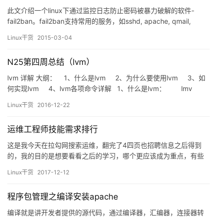
此文介绍一个linux下通过监控日志防止密码被暴力破解的软件-
fail2ban。fail2ban支持常用的服务，如sshd, apache, qmail,
proftpd, sasl, asterisk等的密码验证保护，当发现暴力破解的迹像
Linux干货
2015-03-04
时，可以通过iptables, tcp-wrapper, shorewall等方式阻止此IP的
访问。 python安装 …
N25第四周总结（lvm）
lvm 详解 大纲： 1、什么是lvm 2、为什么要使用lvm 3、如
何实现lvm 4、lvm各项命令详解 1、什么是lvm： lmv
（Logical Volume Manager…
Linux干货
2016-12-22
运维工程师技能需求排行
这是我今天在拉勾网搜索运维，翻完了4四页也招聘信息之后得到
的，我的目的是想要看看之后的学习，哪个更应该成为重点，有些
在我意料之中，有些还真的没想到，算是努力了一个小时的收获
Linux干货
2017-12-12
吧，分享给大家。
注意：其中的看法仅代表个人观点，很多都是依靠我自己的学习经
程序包管理之编译安装apache
验和工作经验累积的
编译就是讲开发者提供的源代码，通过编译器，汇编器，连接器转