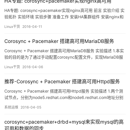
HA专题: corosync+pacemaker实现nginx高可用
HA专题: corosync+pacemaker实现nginx高可用 前言 实验介绍 实
验拓扑 实验环境 实验步骤 准备工作 安装HA集群组件 安装nginx和
配置nfs 使用crmsh配置集群资源 测试 总结 前言 这几天都会学习高
Linux干货
2016-04-11
可用集群, 也会将其中的一些实验写出来分享给大家, 这个专题估计
会写5篇左右, p.s: 写博客很累的 实验介绍 这次的实验比…
Corosync + Pacemaker 搭建高可用MariaDB服务
Corosync + Pacemaker 搭建高可用MariaDB服务 实验描述 1.本实
验的目的是为了通过手动配置corosync配置文件，实现MariaDB服
务的高可用，集群心跳传递使用组播方式。2.三个节点的主机名分别
Linux干货
2016-04-06
为：node5.redhat.com、node6.redhat.com、
node7.redhat.com。地址为172.16.100.5…
推荐-Corosync + Pacemaker 搭建高可用Httpd服务
Corosync + Pacemaker 搭建高可用Httpd服务 实验描述 1.两个测
试节点，分别为node5.redhat.com和node6.redhat.com地址分别
为172.16.100.5和172.16.100.62.集群服务为httpd，利用nfs做共享
系统运维
2016-04-05
存储，NFS地址为172.16.0.254，NFS已经共享出了一
个/www/htdocs目…
corosync+pacemaker+drbd+mysql来实现mysql的高
可用和数据的同步