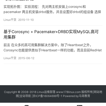
实现拓扑图： 实验流程： 先对两主机安装上corosync和
pacemaker 两主机安装drbd服务，并且设置好drbd的组设备 选择
drbd主节点上，进行数据库的初始化 进行资源的定义和配置 测试
Linux干货
2015-11-10
实验前，我们还需要做一些准备工作： 1、时间必须保持同步 使用
ntp服务器 2、节点必须名称互相通信 解析节点名称 &…
基于Corosync + Pacemaker+DRBD实现MySQL高可
用集群
前言 在众多的高可用集群解决方案中，除了Heartbeat之外，
Corosync也能提供类似于Heartbeat一样的功能，而且目前RedHat
官方提供的高可用集群解决方案的程序包都以Corosync为主，所以
Linux干货
2015-06-12
今后Corosync会逐渐取代Heartbeat。本文带来的是基于Corosync
+ Pacemaker+DRBD的MySQL高可用集群解决方案。 …
Copyright © 2008-2018
Linux运维部落
www.178linux.com 版权所有|
网站地
图
|
全站导航
|
京ICP备16064699号-1
Powered by
马哥教育