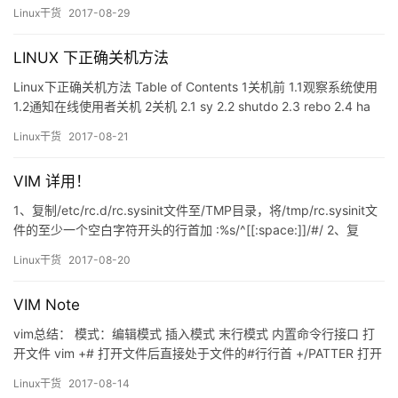
socket ‘/tmp/mysqld.sock’ (2) 2、故障分析 查看mysql实例的状态
Linux干货
2017-08-29
[root@localhost scr…
LINUX 下正确关机方法
Linux下正确关机方法 Table of Contents 1关机前 1.1观察系统使用
1.2通知在线使用者关机 2关机 2.1 sy 2.2 shutdo 2.3 rebo 2.4 ha
2.5 powero 3执行 3.1等级 3.2等级 1关机前准备 1.1观察系统使用状
Linux干货
2017-08-21
态 谁在线:who 联网状态:netstat -a 后台执行的程序:ps -a…
VIM 详用！
1、复制/etc/rc.d/rc.sysinit文件至/TMP目录，将/tmp/rc.sysinit文
件的至少一个空白字符开头的行首加 :%s/^[[:space:]]/#/ 2、复
制/boot/grub/grub.conf 至/tmp目录中，删除/tmp/grub.conf文件
Linux干货
2017-08-20
中的行首的空白字符； :%s/[[:space:]]\+// 3、删除/tmp/…
VIM Note
vim总结： 模式：编辑模式 插入模式 末行模式 内置命令行接口 打
开文件 vim +# 打开文件后直接处于文件的#行行首 +/PATTER 打开
文件后直接处于第一个被PATTER匹配到行的行首 + 直接处于尾行行
Linux干货
2017-08-14
首 模式转换 编辑模式：默认模式，打开文件后处于编辑模式 编辑模