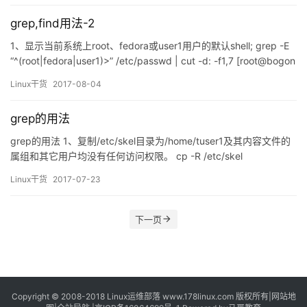
式–>插入模式： i： insert 光标所在地方输入 a：append 在…
grep,find用法-2
1、显示当前系统上root、fedora或user1用户的默认shell; grep -E
“^(root|fedora|user1)>” /etc/passwd | cut -d: -f1,7 [root@bogon
Desktop]# grep -E “^(root|fedora|user1)\>” /etc/pass…
Linux干货
2017-08-04
grep的用法
grep的用法 1、复制/etc/skel目录为/home/tuser1及其内容文件的
属组和其它用户均没有任何访问权限。 cp -R /etc/skel
/home/thuser1 #复制文件/etc/skel 到/home/目录下并改名为
Linux干货
2017-07-23
thuser1 chmod -R 700 /home/thuser1 #更改/home/thuser1目录
权限为属主全部…
下一页
Copyright © 2008-2018
Linux运维部落
www.178linux.com 版权所有|
网站地