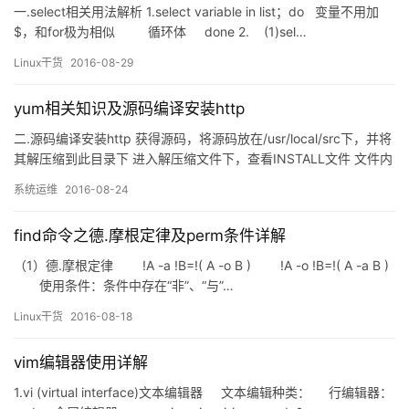
一.select相关用法解析 1.select variable in list；do 变量不用加
$，和for极为相似 循环体 done 2. (1)sel…
Linux干货
2016-08-29
yum相关知识及源码编译安装http
二.源码编译安装http 获得源码，将源码放在/usr/local/src下，并将
其解压缩到此目录下 进入解压缩文件下，查看INSTALL文件 文件内
容如下 黄色区域即为安装步骤 在当前目录下执行./configure –
系统运维
2016-08-24
prefix=/usr/local/appach2 编译 make make install 把目标文…
find命令之德.摩根定律及perm条件详解
（1）德.摩根定律 !A -a !B=!( A -o B ) !A -o !B=!( A -a B )
使用条件：条件中存在“非”、“与”…
Linux干货
2016-08-18
vim编辑器使用详解
1.vi (virtual interface)文本编辑器 文本编辑种类： 行编辑器：