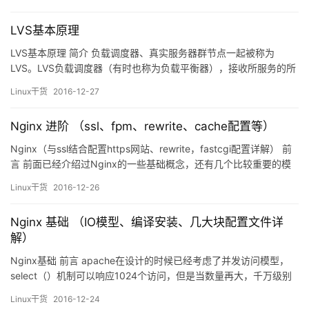
问，一台用来做调度器（Director），两台web服务器（real
server），Nginx前面已经介绍过了，故在此简单介绍一下那台
LVS基本原理
Director的配置。 2、…
LVS基本原理 简介 负载调度器、真实服务器群节点一起被称为
LVS。LVS负载调度器（有时也称为负载平衡器），接收所服务的所
有接入服务集群的请求，并决定集群中的哪个节点应该回复其请
Linux干货
2016-12-27
求。 1)负载调度器（Director）：作为整个集群的前端，主要将用户
请求分发至真实服务器中进行处理。 2)真实服务器池：由多个功能
Nginx 进阶 （ssl、fpm、rewrite、cache配置等）
相同的真实服务器组成，为用户提供真正的网络服务…
Nginx（与ssl结合配置https网站、rewrite，fastcgi配置详解） 前
言 前面已经介绍过Nginx的一些基础概念，还有几个比较重要的模
块：利用ssl给会话加密，利用rewrite功能灵活改写访问结果，以及
Linux干货
2016-12-26
利用fastcgi与php模块结合等等。 一、配置https网站 1、自建CA
（1）生成私钥文件 mkdir -p /etc/pki/C…
Nginx 基础 （IO模型、编译安装、几大块配置文件详
解）
Nginx基础 前言 apache在设计的时候已经考虑了并发访问模型，
select（）机制可以响应1024个访问，但是当数量再大，千万级别
的时候http就响应不过来了。这个时候，nginx的出现解决了这一个
Linux干货
2016-12-24
问题。nginx是一个安装简单、配置文件简单、占用内存少、稳定性