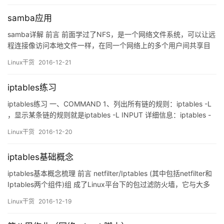
高、处理并发能力非常强、灵活好用等有点聚集于一身的轻量级服
samba应用
务器。在Linux操作系统中，N…
samba详解 前言 前面学过了NFS，是一个网络文件系统，可以让远
程连接像访问本地文件一样，在同一个网络上的多个用户间共享目
录和文件系统。只不过NFS只是针对于两个linux主机，我们现在需
Linux干货
2016-12-21
要linux主机和windows主机都能共享，这个时候就用到了samba。
1、步骤，允许个别用户访问 1、安装下面三个包： samba samba-
iptables练习
common sa…
iptables练习 一、COMMAND 1、列出所有链的规则：iptables -L
，显示某条链的规则就是iptables -L INPUT 详细信息：iptables -
vnL 2、清楚所有链的规则 ：iptables -F 3、设置默认规则策略：
Linux干货
2016-12-20
iptables -P INPUT DROP，iptables -P OUTPUT DROP , ipta…
iptables基础概念
iptables基本概念梳理 前言 netfilter/Iptables (其中包括netfilter和
Iptables两个组件)组 成了Linux平台下的包过滤防火墙，它与大多
数的Linux自带软 件一样，这个防火墙是免费提供的，它可以代替昂
Linux干货
2016-12-19
贵的企业级 防火墙来解决实际问题与实际方案，完成封包过滤，封
包重定 向和网络地址转换等功能。 一、工作原理 数据包从…