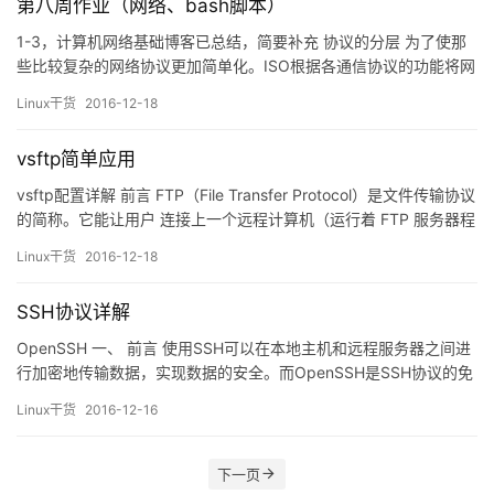
第八周作业（网络、bash脚本）
1-3，计算机网络基础博客已总结，简要补充 协议的分层 为了使那
些比较复杂的网络协议更加简单化。ISO根据各通信协议的功能将网
络体系分成七层。 在这个分层中，下层为上一层提供服务。上下层
Linux干货
2016-12-18
之间进行交互时所遵循的约定叫做“接口”。同层之间的交互所遵循的
约定叫做“协议” 说的更形象一点，两个中国人打电话这个通信。就
vsftp简单应用
可以分为两层，同层之间的叫协议，我说汉语，你也说汉…
vsftp配置详解 前言 FTP（File Transfer Protocol）是文件传输协议
的简称。它能让用户 连接上一个远程计算机（运行着 FTP 服务器程
序）查看远程 计算机上有哪些文件，然后把文件从远程计算机上下
Linux干货
2016-12-18
载到 本地计算机，或把本地计算机文件上传到远程计算机。但是ftp
是一种古老的文件传输协议，是明文传输，特别的不安全所以就有
SSH协议详解
了vsftp。 一…
OpenSSH 一、 前言 使用SSH可以在本地主机和远程服务器之间进
行加密地传输数据，实现数据的安全。而OpenSSH是SSH协议的免
费开源实现，它采用安全、加密的网络连接工具代替了telnet、ftp
Linux干货
2016-12-16
等古老明文传输工具。 SSH（Secure Shell）是建立在应用层和传
输层基础上的安全协议。SSH是目前较可靠，专为远程登陆会话和
其他网络服务提供安全性…
下一页