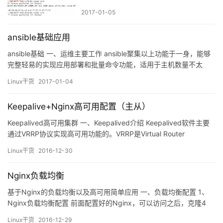
2017-01-05
ansible基础应用
ansible基础 一、运维主要工作 ansible聚集以上功能于一身，能够
完整轻易的实现应用部署和批量命令功能，适用于主机数量不太
多，再大的用puppet。 二、ansible特性 （1）模块化：调用特定的
Linux干货
2017-01-04
模块，完成特定任务； （2）基于python语言实现，由paramiko，
PYYAML和JINJa2三个关键模块组成 （3）部署简单：agentless…
Keepalive+Nginx高可用配置（主从）
Keepalived高可用集群 一、Keepalived介绍 Keepalived软件主要
通过VRRP协议实现高可用功能的。VRRP是Virtual Router
Redundancy Protocol（虚拟路由器冗余协议）的缩写，VRRP出现
Linux干货
2016-12-30
的目的就是为了解决静态路由单点故障问题，它能够保证当个别节
点宕机时，整个网络可以不间断地运行。keepalived除…
Nginx负载均衡
基于Nginx的负载均衡以及高可用简单应用 一、负载均衡配置 1、
Nginx负载均衡配置 前面配置好的Nginx，可以访问之后，克隆4
台，统一配置为512M，因为我的电脑内存是4G的。一台用来访
Linux干货
2016-12-29