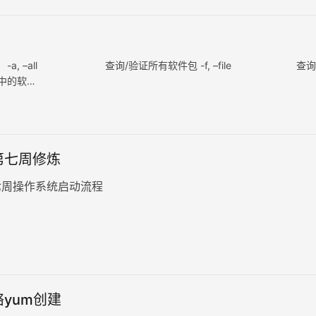
pm： -a, –all 查询/验证所有软件包 -f, –file 查询
中的软…
第七周修炼
七周操作系统启动流程
yum创建