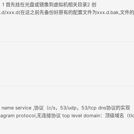
 1 首先挂在光盘或镜像到虚拟机相关目录2 创
pos.d/xxx.d(在这之前先备份好原有的配置文件为xxx.d.bak,文件
 清理旧yum仓库，生成新yum仓库信息缓存并查看 网络源配置： 
-Base.repo 到/etc/yum.repos.d/ wget -O /etc/yum.rep…
n name service ,协议（c/s，53/udp，53/tcp dns协议的实现
datagram protocol,无连接协议 top level domain：顶级域名（tl
器：维护负责解析的域内解析库服务器：解析库有管理员维护 从dn
dns服务器或者其它dns服务器上复制（区…