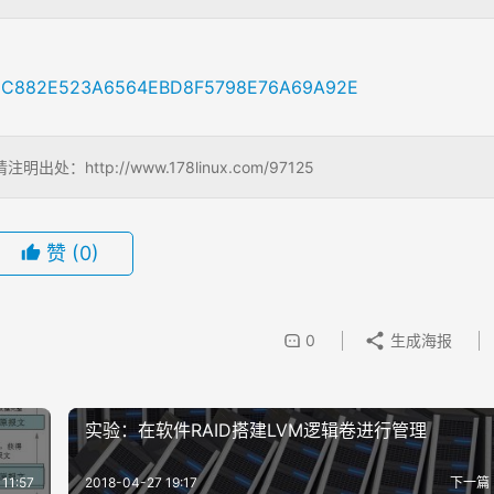
b=C882E523A6564EBD8F5798E76A69A92E
ttp://www.178linux.com/97125
赞
(0)
0
生成海报
实验：在软件RAID搭建LVM逻辑卷进行管理
11:57
2018-04-27 19:17
下一篇