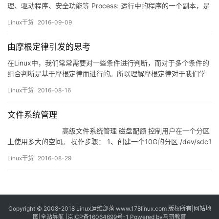
理、驱动程序、安全功能等 Process: 运行中的程序的一个副本，是
被载入内存的一个指令集合 进程ID（Process ID，PID）号码被
Linux干货
2016-09-09
用来标记各个进程 UID、GID、和SELi…
由摩根定律引发的思考
在Linux中，我们常常需要对一些条件进行判断，而对于多个条件的
组合判断是基于摩根定律而进行的。所以理解摩根定律对于我们学
习条件判断是很有必要的，下面我们就先介绍摩根定律进而引出其
Linux干货
2016-08-16
在一些具体场景上的应用。 一、摩根定律 在Linux中的条件判断
中，摩根定律可以以下式来表示： !( A || B )=!A && !B !( A &…
文件系统管理
高级文件系统管理 磁盘配额 控制用户在一个分区
上使用多大的空间。 操作步骤： 1、创建一个10G的分区 /dev/sdc1
并将其格式化，挂载 2、如果是新…
Linux干货
2016-08-29
Copyright © 2008-2018
Linux运维部落
www.178linux.com 版权所有|
网站地
图
|
全站导航
|
京ICP备16064699号-1
Powered by
马哥教育