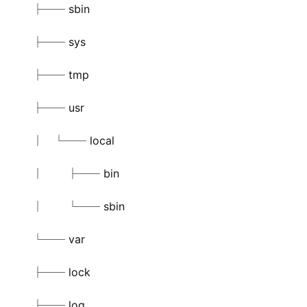
├── sbin
├── sys
├── tmp
├── usr
│   └── local
│       ├── bin
│       └── sbin
└── var
├── lock
├── log