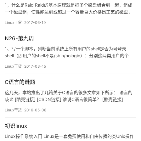
1，什么是Raid Raid的基本原理就是把多个磁盘组合到一起，组成
一个磁盘组，使性能达到或超过一个容量巨大价格昂工艺的磁盘，
当然基于硬件的RAID解决方案比基于软件RAID技术在使用性能和服
Linux干货
2017-06-19
务性能上稍胜一筹，具体表现在检测和修复多位错误的能力、错误
磁盘自动检测和阵列重建等方面。 2.RAID级别介绍;一般常用的
N26-第九周
RAID阶层，分别是RAID 0、RAID1、…
1、写一个脚本，判断当前系统上所有用户的shell是否为可登录
shell（即用户的shell不是/sbin/nologin）；分别这两类用户的个
数；通过字符串比较来实现； #!/bin/bash # # # NUM1=0
Linux干货
2017-03-15
NUM2=0 for i in `cut -d: -f7 /etc/passwd` ;do if [[ “$i” =
‘/bin/bash…
C语言的谜题
这几天，本站推出了几篇关于C语言的很多文章如下所示： 语言的
歧义 [酷壳链接] [CSDN链接] 谁说C语言很简单？ [酷壳链接]
[CSDN链接] 6个变态的C语言Hello World程序 [酷壳链接] [CSDN
Linux干货
2016-05-08
链接] 如何加密/弄乱C源代码 [酷壳链接] [CSDN链接] C语言的谜
题 [酷壳链接] …
初识linux
Linux操作系统入门 Linux是一套免费使用和自由传播的类Unix操作