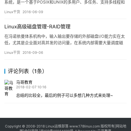
系统，是一个基于POSIX和UNIX的多用户、多任务、支持多线程和
多CPU的操作系统。它能运行主要的UNIX工具软件、应用程序和网
Linux干货
2016-06-09
络协议。它支持32位和64位硬件。Linux继承了Unix以网络为核心
的设计思想，是一个性能稳定的多用户网络操作系统。 1991年的10
Linux高级磁盘管理-RAID管理
月5日，Linux创…
在冯诺依曼体系机构中，输入输出要存储的外部磁盘I/O能力实在太
低，尤其是企业面对高并发的访问量，在系统内部需要大量调度磁
盘的上的网页文件资源，这些都会产生大量的I/O,一个磁盘的I/O能
Linux干货
2016-09-06
力不管如何提升毕竟是有线的，尤其是机械硬盘;同时为了保障业务
的连续性，磁盘故障时必须提供冗余能力，面对这样的实际需求环
境，RAID技术产生了，通过组织磁盘阵列方式提供I/O，…
评论列表（1条）
马哥教育
2018-02-07 10:16
总结的比较全，最后的例子可以多想几种方式来处理~
Copyright © 2008-2018
Linux运维部落
www.178linux.com 版权所有|
网站地