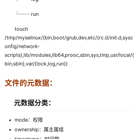
└── run
touch 
/tmp/myselinux/{bin,boot/grub,dev,etc/{rc.d/init.d,sysc
onfig/network-
scripts},lib/modules,lib64,prooc,sbin,sys,tmp,usr/local/{
bin,sbin},var/{lock,log,run}}
文件的元数据：
元数据分类：
mode：权限
ownership：属主属组