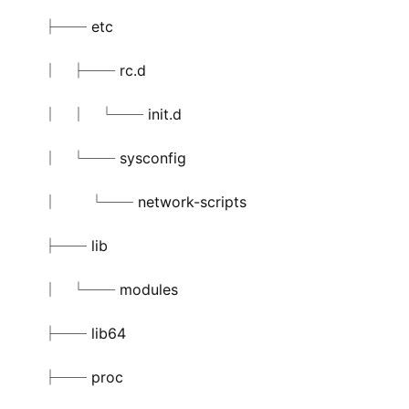
├── etc
│   ├── rc.d
│   │   └── init.d
│   └── sysconfig
│       └── network-scripts
├── lib
│   └── modules
├── lib64
├── proc