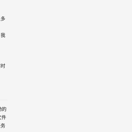
很多
名
，我
实时
动的
文件
任务