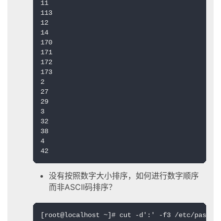
11

113

12

14

170

171

172

173

2

27

29

3

32

38

4

42
没有按照数字大小排序，如何进行数字顺序
而非ASCII码排序？
[root@localhost ~]# cut -d':' -f3 /etc/passwd