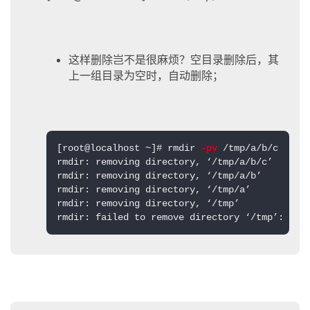
这样删除岂不是很麻烦？空目录删除后，其
上一组目录为空时，自动删除；
[root@localhost ~]# rmdir 
-pv
 /tmp/a/b/c

rmdir: removing directory, ‘/tmp/a/b/c’

rmdir: removing directory, ‘/tmp/a/b’

rmdir: removing directory, ‘/tmp/a’

rmdir: removing directory, ‘/tmp’

rmdir: failed to remove directory ‘/tmp’: Dev