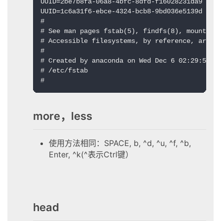
UUID=2be7b8fa-06a8-4bfc-8dfd-f16028231da9 /boo
UUID=1c6a31f6-ebce-4324-bcb8-9bd036e5139d / bt
#

# See man pages fstab(5), findfs(8), mount(8) 
# Accessible filesystems, by reference, are ma
#

# Created by anaconda on Wed Dec 6 02:29:53 20
# /etc/fstab

#
more，less
使用方法相同：SPACE, b, ^d, ^u, ^f, ^b,
Enter, ^k(^表示Ctrl键）
head