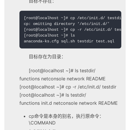
目标不存在：
[root@localhost ~]# cp /etc/init.d/ testdir

cp: omitting directory ‘/etc/init.d/’

[root@localhost ~]# cp -r /etc/init.d/ testdir
[root@localhost ~]# ls 

anaconda-ks.cfg sql.sh testdir test.sql
目标存在为目录：
[root@localhost ~]# ls testdir/
functions netconsole network README
[root@localhost ~]# cp -r /etc/init.d/ testdir
[root@localhost ~]# ls testdir/
functions init.d netconsole network README
cp命令是本身的别名，执行原命令：
\COMMAND