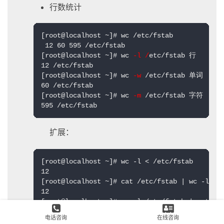
行数统计
[root@localhost ~]# wc /etc/fstab 

 12 60 595 /etc/fstab

[root@localhost ~]# wc
 -l /
etc/fstab 行

12 /etc/fstab

[root@localhost ~]# wc
 -w
 /etc/fstab 单词

60 /etc/fstab

[root@localhost ~]# wc 
-m
 /etc/fstab 字符

595 /etc/fstab
扩展：
[root@localhost ~]# wc -l < /etc/fstab

12

[root@localhost ~]# cat /etc/fstab | wc -l

12

[root@localhost ~]# wc -l /etc/fstab | cut -d'
12
电话咨询
在线咨询