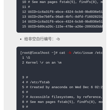
 10 # See man pages fstab(5), findfs(8), mount
 11 #

 12 UUID=1c6a31f6-ebce-4324-bcb8-9bd036e5139d 
 13 UUID=2be7b8fa-06a8-4bfc-8dfd-f16028231da9 
 14 UUID=1c6a31f6-ebce-4324-bcb8-9bd036e5139d 
 15 UUID=b89ca20c-115e-478e-a26e-20933d3ddc97
给非空白行编号：-b
[root@localhost ~]# cat
 -b
 /etc/issue /etc/fst
 1 \S

 2 Kernel \r on an \m

 3 #

 4 # /etc/fstab

 5 # Created by anaconda on Wed Dec 6 02:29:53
 6 #

 7 # Accessible filesystems, by reference, are
 8 # See man pages fstab(5), findfs(8), mount(
 9 #
