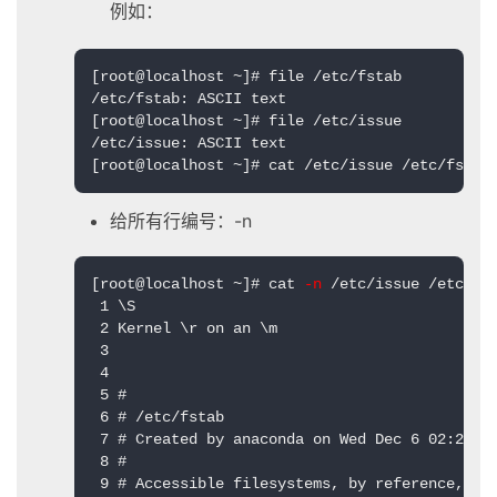
例如：
[root@localhost ~]# file /etc/fstab 

/etc/fstab: ASCII text

[root@localhost ~]# file /etc/issue

/etc/issue: ASCII text

[root@localhost ~]# cat /etc/issue /etc/fstab
给所有行编号：-n
[root@localhost ~]# cat 
-n
 /etc/issue /etc/fst
 1 \S

 2 Kernel \r on an \m

 3 

 4 

 5 #

 6 # /etc/fstab

 7 # Created by anaconda on Wed Dec 6 02:29:53
 8 #

 9 # Accessible filesystems, by reference, are