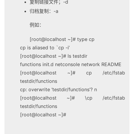
复制链接文件；-d
归档复制：-a
例如：
[root@localhost ~]# type cp
cp is aliased to `cp -i’
[root@localhost ~]# ls testdir
functions init.d netconsole network README
[root@localhost ~]# cp /etc/fstab
testdir/functions
cp: overwrite ‘testdir/functions’? n
[root@localhost ~]# \cp /etc/fstab
testdir/functions
[root@localhost ~]#