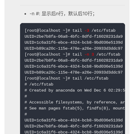
-n #: 显示后n行，默认后10行；
[root@localhost ~]# tail 
-3
 /etc/fstab 

UUID=2be7b8fa-06a8-4bfc-8dfd-f16028231da9 /boo
UUID=1c6a31f6-ebce-4324-bcb8-9bd036e5139d /hom
UUID=b89ca20c-115e-478e-a26e-20933d3ddc97 swap
[root@localhost ~]# tail 
-n 3
 /etc/fstab 

UUID=2be7b8fa-06a8-4bfc-8dfd-f16028231da9 /boo
UUID=1c6a31f6-ebce-4324-bcb8-9bd036e5139d /hom
UUID=b89ca20c-115e-478e-a26e-20933d3ddc97 swap
[root@localhost ~]# tail /etc/fstab

# /etc/fstab

# Created by anaconda on Wed Dec 6 02:29:53 20
#

# Accessible filesystems, by reference, are ma
# See man pages fstab(5), findfs(8), mount(8) 
#

UUID=1c6a31f6-ebce-4324-bcb8-9bd036e5139d / bt
UUID=2be7b8fa-06a8-4bfc-8dfd-f16028231da9 /boo
UUID=1c6a31f6-ebce-4324-bcb8-9bd036e5139d /hom