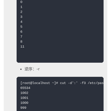
0

1

2

3

4

5

6

7

8

11

逆序：-r
[root@localhost ~]# cut -d':' -f3 /etc/passwd
65534

1002

1001

1000

999
