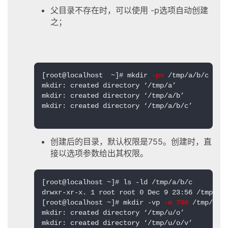
父目录不存在时，可以使用 -p选项自动创建
之；
[root@localhost  ~]# mkdir 
-pv
 /tmp/a/b/c

mkdir: created directory ‘/tmp/a’

mkdir: created directory ‘/tmp/a/b’

mkdir: created directory ‘/tmp/a/b/c’

创建后的目录，默认权限是755。创建时，直
接以选项参数给出其权限。
[root@localhost ~]# ls -ld /tmp/a/b/c

drwxr-xr-x. 1 root root 0 Dec 9 23:56 /tmp/a/b
[root@localhost ~]# mkdir -vp 
-m 700
 /tmp/u/o/
mkdir: created directory ‘/tmp/u/o’

mkdir: created directory ‘/tmp/u/o/v’
