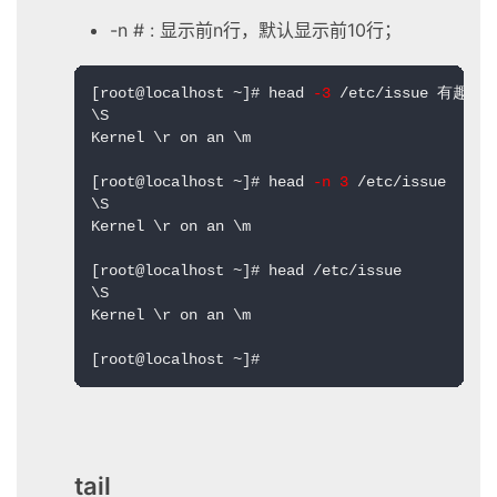
-n # : 显示前n行，默认显示前10行；
[root@localhost ~]# head
 -3
 /etc/issue 有趣的
\S

Kernel \r on an \m

[root@localhost ~]# head 
-n 3
 /etc/issue

\S

Kernel \r on an \m

[root@localhost ~]# head /etc/issue

\S

Kernel \r on an \m

[root@localhost ~]#
tail