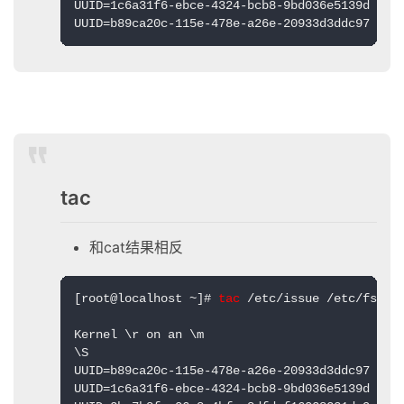
UUID=1c6a31f6-ebce-4324-bcb8-9bd036e5139d /hom
UUID=b89ca20c-115e-478e-a26e-20933d3ddc97 swa
tac
和cat结果相反
[root@localhost ~]# 
tac
 /etc/issue /etc/fstab

Kernel \r on an \m

\S

UUID=b89ca20c-115e-478e-a26e-20933d3ddc97 swap
UUID=1c6a31f6-ebce-4324-bcb8-9bd036e5139d /hom