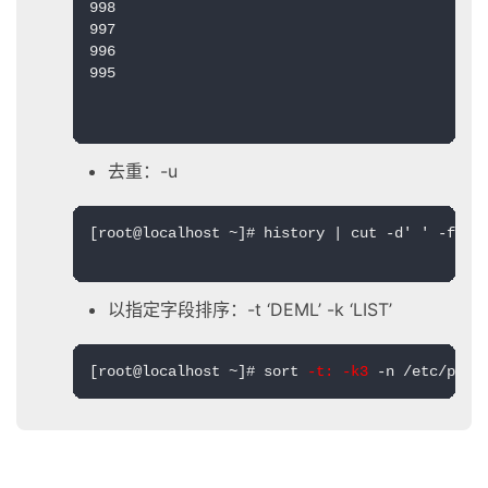
998

997

996

995

去重：-u
[root@localhost ~]# history | cut -d' ' -f5 |
以指定字段排序：-t ‘DEML’ -k ‘LIST’
[root@localhost ~]# sort 
-t: -k3
 -n /etc/pass