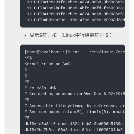
 10 UUID=1c6a31f6-ebce-4324-bcb8-9bd036e5139d 
 11 UUID=2be7b8fa-06a8-4bfc-8dfd-f16028231da9 
 12 UUID=1c6a31f6-ebce-4324-bcb8-9bd036e5139d 
 13 UUID=b89ca20c-115e-478e-a26e-20933d3ddc97
显示$符：-E （Linux中行结束符为 $ ）
[root@localhost ~]# cat
 -E
 /etc/issue /etc/fst
\S$

Kernel \r on an \m$

$

$

#$

# /etc/fstab$

# Created by anaconda on Wed Dec 6 02:29:53 20
#$

# Accessible filesystems, by reference, are ma
# See man pages fstab(5), findfs(8), mount(8) 
#$

UUID=1c6a31f6-ebce-4324-bcb8-9bd036e5139d / bt
UUID=2be7b8fa-06a8-4bfc-8dfd-f16028231da9 /boo