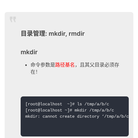
目录管理: mkdir, rmdir
mkdir
命令参数是
路径基名
，且其父目录必须存
在！
[root@localhost  ~]# ls /tmp/a/b/c

[root@localhost ~]# mkdir /tmp/a/b/c

mkdir: cannot create directory ‘/tmp/a/b/c’: N