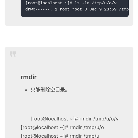
[root@localhost ~]# ls -ld /tmp/u/o/v

drwx------. 1 root root 0 Dec 9 23:59 /tmp/u/
rmdir
只能删除空目录。
[root@localhost ~]# rmdir /tmp/u/o/v
[root@localhost ~]# rmdir /tmp/u/o
[root@localhost ~]# rmdir /tmp/u