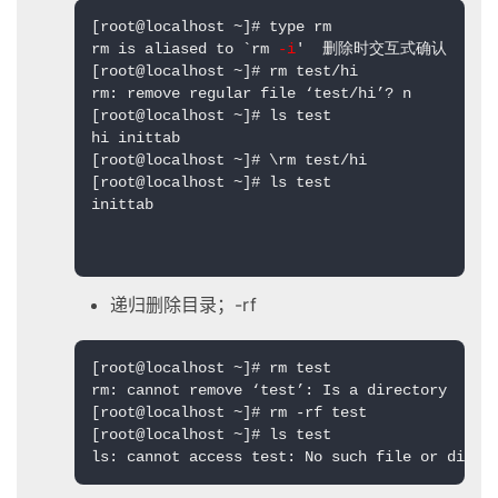
[root@localhost ~]# type rm

rm is aliased to `rm 
-i
'  删除时交互式确认

[root@localhost ~]# rm test/hi

rm: remove regular file ‘test/hi’? n

[root@localhost ~]# ls test

hi inittab

[root@localhost ~]# \rm test/hi

[root@localhost ~]# ls test

inittab

递归删除目录；-rf
[root@localhost ~]# rm test

rm: cannot remove ‘test’: Is a directory

[root@localhost ~]# rm -rf test

[root@localhost ~]# ls test

ls: cannot access test: No such file or direc