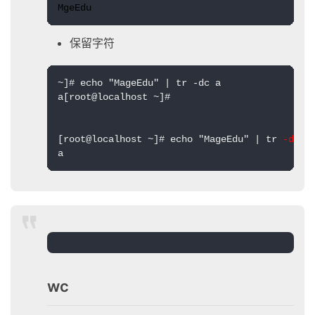
MgeEdu
保留字符
~]# echo "MageEdu" | tr -dc a

a[root@localhost ~]# 

[root@localhost ~]# echo "MageEdu" | tr 
-dc
 a 
a
wc