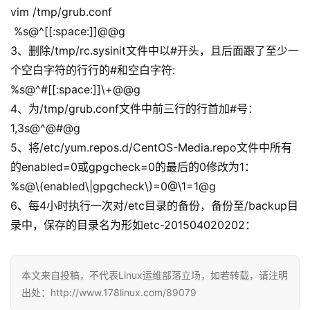
vim /tmp/grub.conf
%s@^[[:space:]]@@g
3、删除/tmp/rc.sysinit文件中以#开头，且后面跟了至少一
个空白字符的行行的#和空白字符:
%s@^#[[:space:]]\+@@g
4、为/tmp/grub.conf文件中前三行的行首加#号：
1,3s@^@#@g
5、将/etc/yum.repos.d/CentOS-Media.repo文件中所有
的enabled=0或gpgcheck=0的最后的0修改为1：
%s@\(enabled\|gpgcheck\)=0@\1=1@g
6、每4小时执行一次对/etc目录的备份，备份至/backup目
录中，保存的目录名为形如etc-201504020202：
本文来自投稿，不代表Linux运维部落立场，如若转载，请注明
出处：http://www.178linux.com/89079