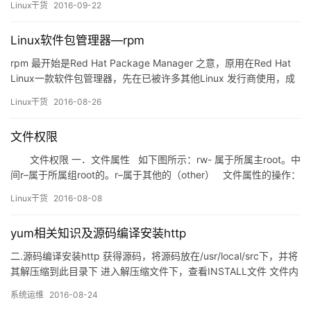
Linux干货
2016-09-22
Linux软件包管理器—rpm
rpm 最开始是Red Hat Package Manager 之意，原用在Red Hat
Linux一款软件包管理器，先在已被许多其他Linux 发行商使用，成
为主流包管理器，rpm包的文件格式也写进Linux标准库中，所以
Linux干货
2016-08-26
rpm 现在递归意为RPM Package Manager。rpm的诞生使得在
Linux上管理软件包变得方便许多，rpm功能强大，可完成构建、安
文件权限
装、查询、校验、升级和卸载软件包。
文件权限 一．文件属性 如下图所示：rw- 属于所属主root。中
间r–属于所属组root的。r–属于其他的（other） 文件属性的操作：
1.chown 设置文件的所有者 例：chown li(用户) f1（文件）…
Linux干货
2016-08-08
yum相关知识及源码编译安装http
二.源码编译安装http 获得源码，将源码放在/usr/local/src下，并将
其解压缩到此目录下 进入解压缩文件下，查看INSTALL文件 文件内
容如下 黄色区域即为安装步骤 在当前目录下执行./configure –
系统运维
2016-08-24
prefix=/usr/local/appach2 编译 make make install 把目标文…