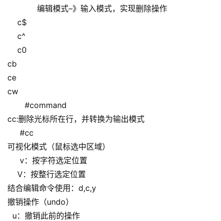
编辑模式–》输入模式，实现删除操作
c$
c^
c0
cb
ce
cw
#command
cc:删除光标所在行，并转换为输出模式
#cc
可视化模式（鼠标选中区域）
v：按字符选定位置
V：按整行选定位置
结合编辑命令使用：d,c,y
撤销操作（undo）
u：撤销此前的操作