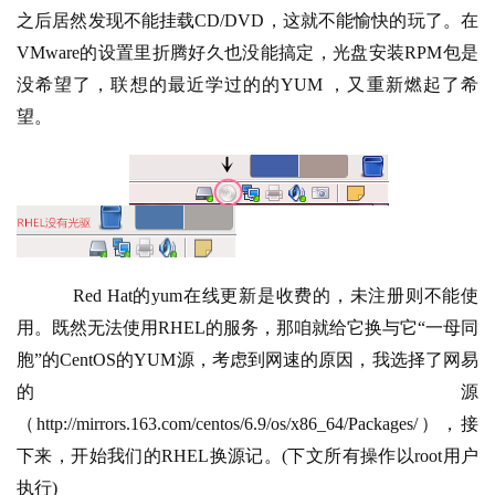
之后居然发现不能挂载
CD/DVD
，这就不能愉快的玩了。在
VMware
的设置里折腾好久也没能搞定，光盘安装
RPM
包是
没希望了，联想的最近学过的的
YUM
 ，又重新燃起了希
望。
Red Hat
的
yum
在线更新是收费的，未注册则不能使
用。既然无法使用
RHEL
的服务，那咱就给它换与它“一母同
胞”的
CentOS
的
YUM
源，考虑到网速的原因，我选择了网易
的源
（
http://mirrors.163.com/centos/6.9/os/x86_64/Packages/
），接
下来，开始我们的
RHEL
换源记。(下文所有操作以root用户
执行)