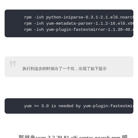
      rpm -ivh python-iniparse-0.3.1-2.1.el6.noarch.r
      rpm -ivh yum-metadata-parser-1.1.2-16.el6.x86_6
      rpm -ivh yum-plugin-fastestmirror-1.1.30-40.el
执行到这步的时候出了一个坑，出现了如下提示
      yum >= 3.0 is needed by yum-plugin-fastestmirr
那就先
yum-3.2.29-81.el6.centos.noarch.rpm 
吧，