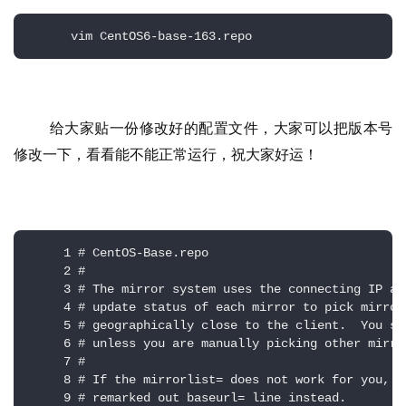
      vim CentOS6-base-163.repo
    给大家贴一份修改好的配置文件，大家可以把版本号
修改一下，看看能不能正常运行，祝大家好运！
     1 # CentOS-Base.repo

     2 #

     3 # The mirror system uses the connecting IP ad
     4 # update status of each mirror to pick mirror
     5 # geographically close to the client.  You sh
     6 # unless you are manually picking other mirror
     7 #

     8 # If the mirrorlist= does not work for you, a
     9 # remarked out baseurl= line instead.
