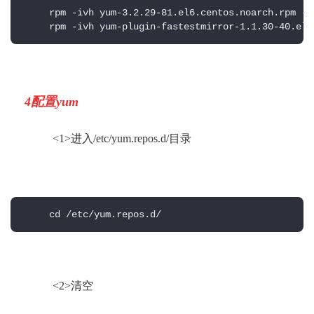
     rpm -ivh yum-3.2.29-81.el6.centos.noarch.rpm --f
     rpm -ivh yum-plugin-fastestmirror-1.1.30-40.el6
4
配置
yum
          <1>进入
/etc/yum.repos.d/
目录
     cd /etc/yum.repos.d/
          <2>清空