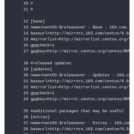
      10 #

      11 #

      12 [base]

      13 name=CentOS-$releasever - Base - 163.com

      14 baseurl=http://mirrors.163.com/centos/6.9/os
      15 #mirrorlist=http://mirrorlist.centos.org/?r
      16 gpgcheck=1

      17 gpgkey=http://mirror.centos.org/centos/RPM-G
      18 #released updates

      19 [updates]

      20 name=CentOS-$releasever - Updates - 163.com

      21 baseurl=http://mirrors.163.com/centos/6.9/up
      22 #mirrorlist=http://mirrorlist.centos.org/?r
      23 gpgcheck=1

      24 gpgkey=http://mirror.centos.org/centos/RPM-G
      25 #additional packages that may be useful

      26 [extras]

      27 name=CentOS-$releasever - Extras - 163.com

      28 baseurl=http://mirrors.163.com/centos/6.9/ex