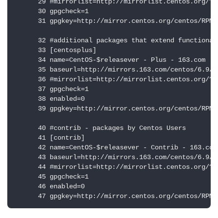
      29 #mirrorlist=http://mirrorlist.centos.org/?r
      30 gpgcheck=1

      31 gpgkey=http://mirror.centos.org/centos/RPM-G
      32 #additional packages that extend functional
      33 [centosplus]

      34 name=CentOS-$releasever - Plus - 163.com

      35 baseurl=http://mirrors.163.com/centos/6.9/c
      36 #mirrorlist=http://mirrorlist.centos.org/?r
      37 gpgcheck=1

      38 enabled=0

      39 gpgkey=http://mirror.centos.org/centos/RPM-G
      40 #contrib - packages by Centos Users

      41 [contrib]

      42 name=CentOS-$releasever - Contrib - 163.com

      43 baseurl=http://mirrors.163.com/centos/6.9/co
      44 #mirrorlist=http://mirrorlist.centos.org/?r
      45 gpgcheck=1

      46 enabled=0

      47 gpgkey=http://mirror.centos.org/centos/RPM-