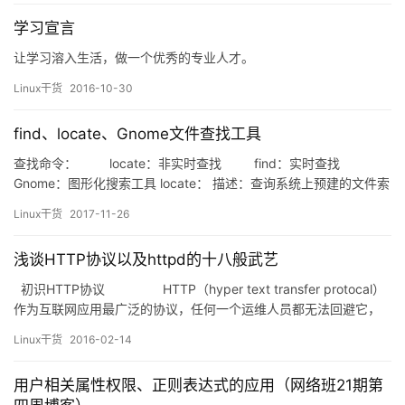
2.复杂管道的故障排除 3.同时查看和记录…
学习宣言
让学习溶入生活，做一个优秀的专业人才。
Linux干货
2016-10-30
find、locate、Gnome文件查找工具
查找命令： locate：非实时查找 find：实时查找
Gnome：图形化搜索工具 locate： 描述：查询系统上预建的文件索
引数据库/var/lib/mlocate/mlocate.db，一天更新一次更新数据
Linux干货
2017-11-26
库：updatedb特点：依赖于事先构建的索引。索引的构建是在系统
较为空闲时自动进行（周期性任务）…
浅谈HTTP协议以及httpd的十八般武艺
初识HTTP协议 HTTP（hyper text transfer protocal）
作为互联网应用最广泛的协议，任何一个运维人员都无法回避它，
HTTP的目的就是提供一种发布和…
Linux干货
2016-02-14
用户相关属性权限、正则表达式的应用（网络班21期第