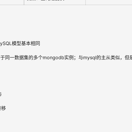
MySQL模型基本相同
服务于同一数据集的多个mongodb实例；与mysql的主从类似，但
与
转移