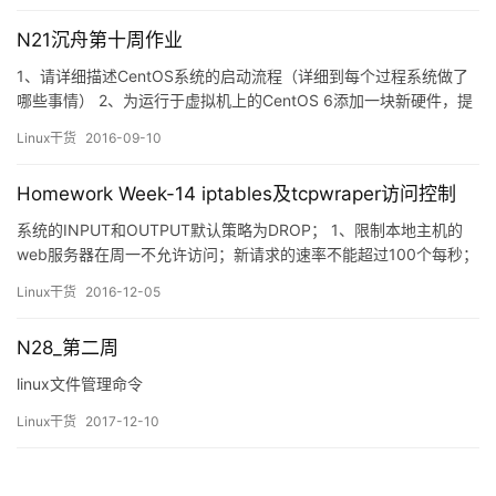
单。if 语句通过关系运算符判断表达式的真假来决定执行哪个分支。
N21沉舟第十周作业
S…
1、请详细描述CentOS系统的启动流程（详细到每个过程系统做了
哪些事情） 2、为运行于虚拟机上的CentOS 6添加一块新硬件，提
供两个主分区； (1) 为硬盘新建两个主分区；并为其安装grub；
Linux干货
2016-09-10
(2) 为硬盘的第一个主分区提供内核和ramdisk文件； 为第二个分区
提供rootfs； (3) 为rootfs提供…
Homework Week-14 iptables及tcpwraper访问控制
系统的INPUT和OUTPUT默认策略为DROP； 1、限制本地主机的
web服务器在周一不允许访问；新请求的速率不能超过100个每秒；
web服务器包含了admin字符串的页面不允许访问；web服务器仅允
Linux干货
2016-12-05
许响应报文离开本机； iptables -A INPUT -d 192.168.1.101 -p …
N28_第二周
linux文件管理命令
Linux干货
2017-12-10