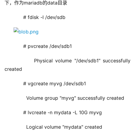
下，作为mariadb的data目录
      # fdisk -l /dev/sdb
      # pvcreate /dev/sdb1
        Physical volume "/dev/sdb1" successfully 
created
      # vgcreate myvg /dev/sdb1
        Volume group "myvg" successfully created
      # lvcreate -n mydata -L 10G myvg 
        Logical volume "mydata" created