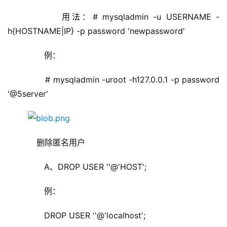
        用法：# mysqladmin -u USERNAME -
h{HOSTNAME|IP} -p password 'newpassword'
        例：
        # mysqladmin -uroot -h127.0.0.1 -p password 
'@5server'
     删除匿名用户
        A、DROP USER ''@'HOST';
        例：
        DROP USER ''@'localhost';