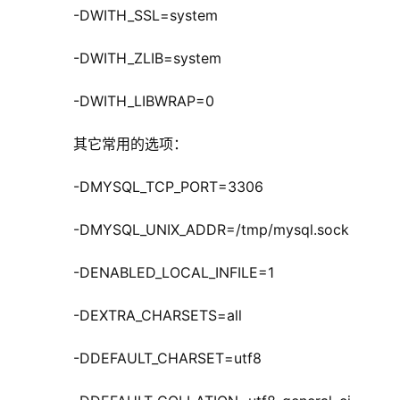
       -DWITH_SSL=system
       -DWITH_ZLIB=system
       -DWITH_LIBWRAP=0
       其它常用的选项：
       -DMYSQL_TCP_PORT=3306
       -DMYSQL_UNIX_ADDR=/tmp/mysql.sock
       -DENABLED_LOCAL_INFILE=1
       -DEXTRA_CHARSETS=all
       -DDEFAULT_CHARSET=utf8