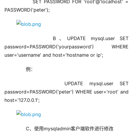
        SET PASSWORD FOR 'root'@'localhost' = 
PASSWORD('peter');
        B、UPDATE mysql.user SET 
password=PASSWORD('yourpassword') WHERE 
user='username' and host='hostname or ip';
        例：
        UPDATE mysql.user SET 
password=PASSWORD('peter') WHERE user='root' and 
host='127.0.0.1';
        C、使用mysqladmin客户端软件进行修改