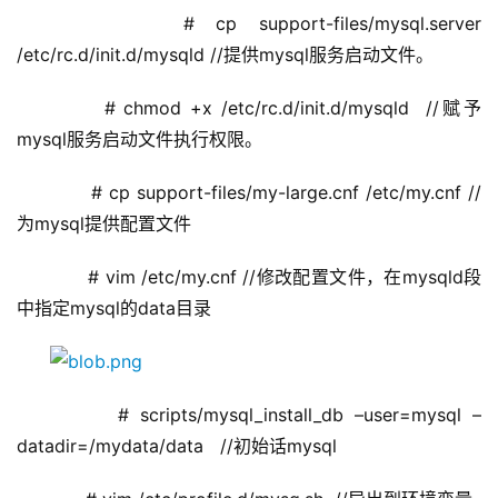
      # cp support-files/mysql.server 
/etc/rc.d/init.d/mysqld //提供mysql服务启动文件。
      # chmod +x /etc/rc.d/init.d/mysqld  //赋予
mysql服务启动文件执行权限。
      # cp support-files/my-large.cnf /etc/my.cnf //
为mysql提供配置文件
      # vim /etc/my.cnf //修改配置文件，在mysqld段
中指定mysql的data目录
      # scripts/mysql_install_db –user=mysql –
datadir=/mydata/data   //初始话mysql