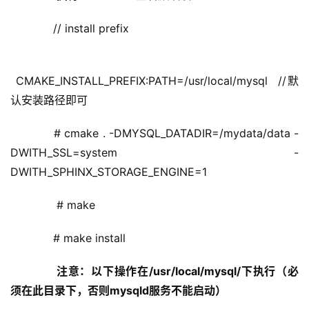
      // install prefix
 CMAKE_INSTALL_PREFIX:PATH=/usr/local/mysql  //默
认安装路径即可
      # cmake . -DMYSQL_DATADIR=/mydata/data -
DWITH_SSL=system -
DWITH_SPHINX_STORAGE_ENGINE=1
       # make
      # make install 
注意：以下操作在/usr/local/mysql/下执行（必
须在此目录下，否则mysqld服务不能启动）