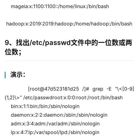
    mageia:x:1100:1100::/home/linux:/bin/bash
 hadoop:x:2019:2019:hadoop:/home/hadoop:/bin/bash
9、找出/etc/passwd文件中的一位数或两
位数；
演示：
    [root@47d523181d25 /]# grep -E “\<[0-9]
{1,2}\>” /etc/passwdroot:x:0:0:root:/root:/bin/bash
    bin:x:1:1:bin:/bin:/sbin/nologin
    daemon:x:2:2:daemon:/sbin:/sbin/nologin
    adm:x:3:4:adm:/var/adm:/sbin/nologin
    lp:x:4:7:lp:/var/spool/lpd:/sbin/nologin