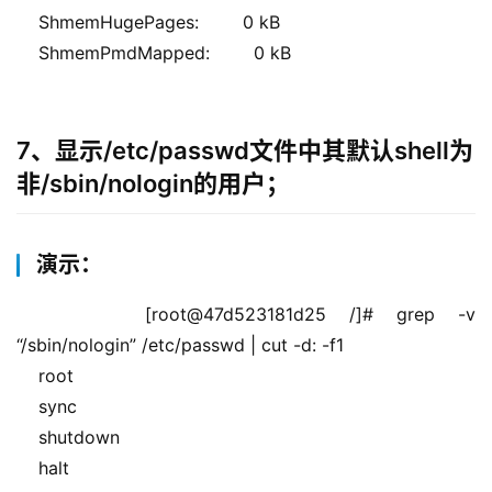
    ShmemHugePages:        0 kB
    ShmemPmdMapped:        0 kB
7、显示/etc/passwd文件中其默认shell为
非/sbin/nologin的用户；
演示：
    [root@47d523181d25 /]# grep -v 
“/sbin/nologin” /etc/passwd | cut -d: -f1
    root
    sync
    shutdown
    halt