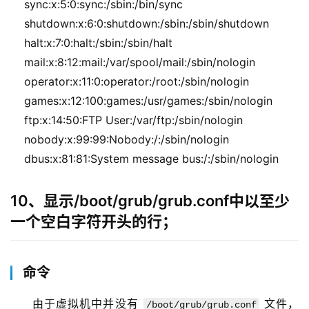
    sync:x:5:0:sync:/sbin:/bin/sync
    shutdown:x:6:0:shutdown:/sbin:/sbin/shutdown
    halt:x:7:0:halt:/sbin:/sbin/halt
    mail:x:8:12:mail:/var/spool/mail:/sbin/nologin
    operator:x:11:0:operator:/root:/sbin/nologin
    games:x:12:100:games:/usr/games:/sbin/nologin
    ftp:x:14:50:FTP User:/var/ftp:/sbin/nologin
    nobody:x:99:99:Nobody:/:/sbin/nologin
    dbus:x:81:81:System message bus:/:/sbin/nologin
10、显示/boot/grub/grub.conf中以至少
一个空白字符开头的行；
命令
由于虚拟机中并没有 
 文件，
/boot/grub/grub.conf