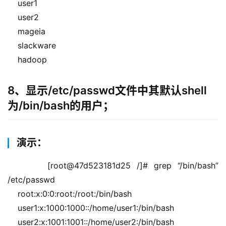
    user1
    user2
    mageia
    slackware
    hadoop
8、显示/etc/passwd文件中其默认shell
为/bin/bash的用户；
演示：
    [root@47d523181d25 /]# grep “/bin/bash” 
/etc/passwd
    root:x:0:0:root:/root:/bin/bash
    user1:x:1000:1000::/home/user1:/bin/bash
    user2:x:1001:1001::/home/user2:/bin/bash