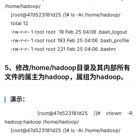
/home/hadoop/
    [root@47d523181d25 /]# ls -Al /home/hadoop/
    total 12
    -rw-r–r– 1 root root  18 Feb 25 04:06 .bash_logout
    -rw-r–r– 1 root root 193 Feb 25 04:06 .bash_profile
    -rw-r–r– 1 root root 231 Feb 25 04:06 .bashrc
5、修改/home/hadoop目录及其内部所有
文件的属主为hadoop，属组为hadoop。
演示：
    [root@47d523181d25 /]# chown -R 
hadoop:hadoop /home/hadoop/
    [root@47d523181d25 /]# ls -Al /home/hadoop/