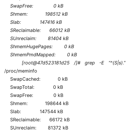
    SwapFree:              0 kB
    Shmem:            198512 kB
    Slab:             147416 kB
    SReclaimable:      66012 kB
    SUnreclaim:        81404 kB
    ShmemHugePages:        0 kB
    ShmemPmdMapped:        0 kB
    [root@47d523181d25 /]# grep -E “^(S|s).
” 
/proc/meminfo 
    SwapCached:            0 kB
    SwapTotal:             0 kB
    SwapFree:              0 kB
    Shmem:            198644 kB
    Slab:             147544 kB
    SReclaimable:      66172 kB
    SUnreclaim:        81372 kB