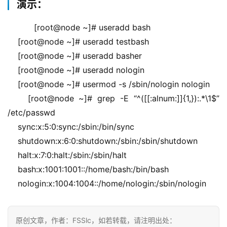
演示：
    [root@node ~]# useradd bash
    [root@node ~]# useradd testbash
    [root@node ~]# useradd basher
    [root@node ~]# useradd nologin
    [root@node ~]# usermod -s /sbin/nologin nologin
    [root@node ~]# grep -E “^([[:alnum:]]{1,}):.*\1$” 
/etc/passwd
    sync:x:5:0:sync:/sbin:/bin/sync
    shutdown:x:6:0:shutdown:/sbin:/sbin/shutdown
    halt:x:7:0:halt:/sbin:/sbin/halt
    bash:x:1001:1001::/home/bash:/bin/bash
    nologin:x:1004:1004::/home/nologin:/sbin/nologin
原创文章，作者：FSSlc，如若转载，请注明出处：