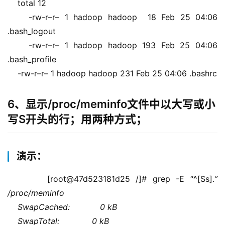
    total 12
    -rw-r–r– 1 hadoop hadoop  18 Feb 25 04:06 
.bash_logout
    -rw-r–r– 1 hadoop hadoop 193 Feb 25 04:06 
.bash_profile
    -rw-r–r– 1 hadoop hadoop 231 Feb 25 04:06 .bashrc
6、显示/proc/meminfo文件中以大写或小
写S开头的行；用两种方式；
演示：
    [root@47d523181d25 /]# grep -E “^[Ss].
” 
/proc/meminfo 
    SwapCached:            0 kB
    SwapTotal:             0 kB