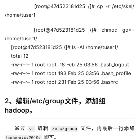
        [root@47d523181d25 /]# cp -r /etc/skel/ 
/home/tuser1
    [root@47d523181d25 /]# chmod go=– 
/home/tuser1/
    [root@47d523181d25 /]# ls -Al /home/tuser1/
    total 12
    -rw-r–r– 1 root root  18 Feb 25 03:56 .bash_logout
    -rw-r–r– 1 root root 193 Feb 25 03:56 .bash_profile
    -rw-r–r– 1 root root 231 Feb 25 03:56 .bashrc
2、编辑/etc/group文件，添加组
hadoop。
通过 
 编辑 
 文件，再最后一行添加 
vi
/etc/group
 即可。
hadoop:x:2019: