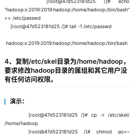
    [root@47d523181d25 /]# echo 
“hadoop:x:2019:2019:hadoop:/home/hadoop:/bin/bash” 
>> /etc/passwd
    [root@47d523181d25 /]# tail -1 /etc/passwd
 hadoop:x:2019:2019:hadoop:/home/hadoop:/bin/bash
4、复制/etc/skel目录为/home/hadoop，
要求修改hadoop目录的属组和其它用户没
有任何访问权限。
演示：
    [root@47d523181d25 /]# cp -r /etc/skel/ 
/home/hadoop
    [root@47d523181d25 /]# chmod go=– 