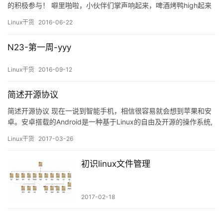
的积极参与！ 噼里啪啦，小伙伴们掌声响起来，啤酒烤鸭high起来
~~咳咳，跑题了，小编好像忘了一件很重要的事： 马帮博客大赛就
Linux干货
2016-06-22
是与众不同，全银河系也就仅此一家，为啥这么说呢，您看啊，咱
就喜欢原创，鼓励原创，酷爱原创，以原创博客作为技术交流的平
N23-第一周-yyy
台供大家随意围观和吐槽，您看看，除了马哥这里，哪里还有这么
自…
Linux干货
2016-09-12
简述开源协议
简述开源协议 现在一说到智能手机，相信很容易就会想到苹果和安
卓。安卓搭载的Android是一种基于Linux的自由及开源的操作系统,
苹果手机搭载OS X是苹果公司为Mac系列产品开发的专属操作系
Linux干货
2017-03-26
统。 安卓手机凭借其开源的特性达到与苹果系统分庭伉礼的地
位，又凭借其开源的价格优势，牢牢把控手机设备的中低端市场，
初识linux文件管理
其市场占有率远远…
2017-02-18