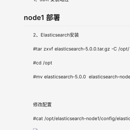
node1 部署
2、Elasticsearch安装
#tar zxvf elasticsearch-5.0.0.tar.gz -C /opt/
#cd /opt
#mv elasticsearch-5.0.0  elasticsearch-nod
修改配置
#cat /opt/elasticsearch-node1/config/elasti