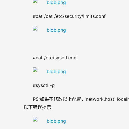
#cat /cat /etc/security/limits.conf
#cat /etc/sysctl.conf
#sysctl -p
PS
:如果不修改以上配置，network.host: loca
以下错误提示