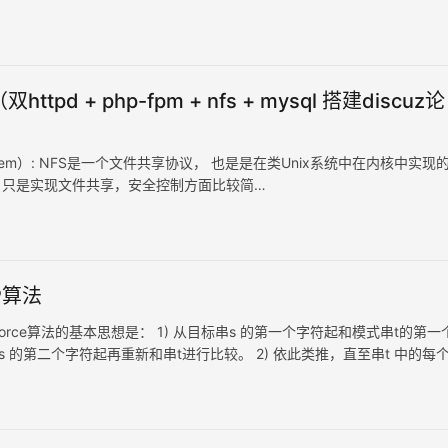
 Google相…
httpd + php-fpm + nfs + mysql 搭建discuz论
e System）: NFS是一个文件共享协议， 也是是在类Unix系统中在内核中实现
老，只是实现文件共享，安全控制方面比较简…
P算法
 Brute-Force算法的基本思想是： 1) 从目标串s 的第一个字符起和模式串t的第
的第二个字符起再重新和串t进行比较。 2) 依此类推，直至串t 中的每