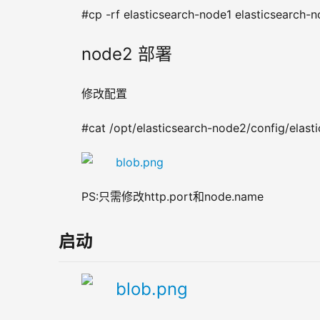
#cp -rf elasticsearch-node1 elasticsearch-
node2 部署
修改配置
#cat /opt/elasticsearch-node2/config/elasti
PS
:只需修改http.port和node.name
启动