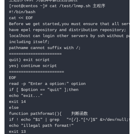
上述的/test 为该脚本解压后的路径

[root@centos ~]# cat /test/lnmp.sh 主程序

#!/bin/bash

cat << EOF

Before we get started,you must ensure that all server
have epel repository and distribution repository;

localhost can login other servers by ssh without pass
including itself;

pathname cannot suffix with /;

======================

quit) exit script

yes) continue script

=======================

EOF

read -p "Enter a option:" option

if [ $option == "quit" ];then

echo "exit..."

exit 14

else

function pathformat(){    判断函数

if ! echo "$1" | grep   "^[/].*[^/]$" &>/dev/null;the
echo "illegal path format!"

exit 13
