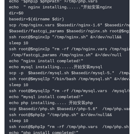
echo "$phpIp $phpPath" >/tmp/php.vars

echo  " nginx installing......"开始安装nginx

dir=$0

basedir=$(dirname $dir)

scp /tmp/nginx.vars $basedir/nginx-1.6* $basedir/ngin
$basedir/fastcgi_params $basedir/nginx.sh root@$ngin
ssh root@$nginxIp "/tmp/nginx.sh" &>/dev/null&&

sleep 10

ssh root@$nginxIp "rm -rf /tmp/nginx.vars /tmp/nginx
 /tmp/fastcgi_params /tmp/nginx.sh" &>/dev/null 

echo "nginx install completed!"

echo mysql installing......开始安装mysql

scp -p  $basedir/mysql.sh $basedir/mysql-5.*  /tmp/m
ssh root@$mysqlIp "/bin/bash /tmp/mysql.sh" &>/dev/nu
sleep 10

ssh root@$mysqlIp “rm -rf /tmp/mysql.vars  /mysql/my
echo “mysql install completed!”

echo php installing..... 开始安装php

scp $basedir/php.sh $basedir/php-5.6*  /tmp/php.vars
ssh root@$phpIp "/tmp/php.sh" &>/dev/null&&

sleep 10

ssh root@$phpIp “rm -rf /tmp/php.vars  /tmp/php.sh /
echo “php install completed!”
