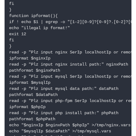
fi

}

function ipformat(){

if ! echo $1 | egrep -o "[1-2][0-9]?[0-9]?.[0-2]?[0-
echo "illegal ip format!"

exit 12

fi

}

read -p "Plz input nginx SerIp localhostIp or remoteI
ipformat $nginxIp

read -p "Plz input nginx install path:" nginxPath

pathformat $nginxPath

read -p "Plz input mysql SerIp localhostIp or remoteI
ipformat $mysqlIp

read -p "Plz input mysql data path:" dataPath

pathformat $dataPath

read -p "Plz input php-fpm SerIp localhostIp or remot
ipformat $phpIp

read -p "Plz input php install path:" phpPath

pathformat $phpPath

echo "$nginxIp $nginxPath $phpIp" >/tmp/nginx.va
echo "$mysqlIp $dataPath" >/tmp/mysql.vars
