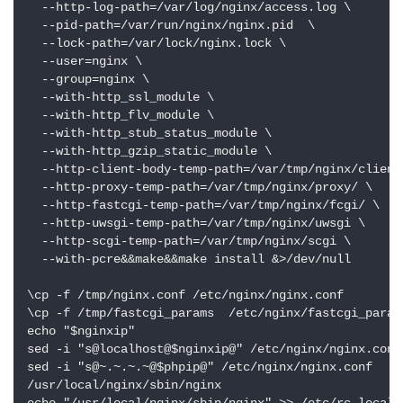
  --http-log-path=/var/log/nginx/access.log \

  --pid-path=/var/run/nginx/nginx.pid  \

  --lock-path=/var/lock/nginx.lock \

  --user=nginx \

  --group=nginx \

  --with-http_ssl_module \

  --with-http_flv_module \

  --with-http_stub_status_module \

  --with-http_gzip_static_module \

  --http-client-body-temp-path=/var/tmp/nginx/client/
  --http-proxy-temp-path=/var/tmp/nginx/proxy/ \

  --http-fastcgi-temp-path=/var/tmp/nginx/fcgi/ \

  --http-uwsgi-temp-path=/var/tmp/nginx/uwsgi \

  --http-scgi-temp-path=/var/tmp/nginx/scgi \

  --with-pcre&&make&&make install &>/dev/null

\cp -f /tmp/nginx.conf /etc/nginx/nginx.conf

\cp -f /tmp/fastcgi_params  /etc/nginx/fastcgi_params
echo "$nginxip"

sed -i "s@localhost@$nginxip@" /etc/nginx/nginx.co
sed -i "s@~.~.~.~@$phpip@" /etc/nginx/nginx.conf 

/usr/local/nginx/sbin/nginx
