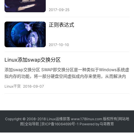
2017-09-25
正则表达式
2017-10-10
Linux添加swap交换分区
添加swap交换分区 SWAP即交换分区是一种类似于Windows系统虚
拟内存的功能，将一部分硬盘空间虚拟成内存来使用，从而解决内
存容量不足的情况，因为SWAP毕竟是用硬盘资源虚拟的，所以速度
Linux干货
2016-09-07
上比真实物理内存要慢很多，一般只有当真实物理内存耗尽时才会
调用SWAP。 1、创建一个分区，看上篇文章,别着急w保存退出 修
改分区的类型输入t： Comman…
Copyright © 2008-2018
Linux运维部落
www.178linux.com 版权所有|
网站地
图
|
全站导航
|
京ICP备16064699号-1
Powered by
马哥教育