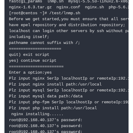
fastcgi_params  lnmp.sh  mysql-5.5.53-linux2.6-x86_6
nginx-1.6.3.tar.gz  nginx.conf  nginx.sh  php-5.6.28
[root@centos ~]# /test/lnmp.sh 

Before we get started,you must ensure that all server
have epel repository and distribution repository;

localhost can login other servers by ssh without pass
including itself;

pathname cannot suffix with /;

======================

quit) exit script

yes) continue script

=======================

Enter a option:yes

Plz input nginx SerIp localhostIp or remoteIp:192.168
Plz input nginx install path:/usr/local

Plz input mysql SerIp localhostIp or remoteIp:192.168
Plz input mysql data path:/data

Plz input php-fpm SerIp localhostIp or remoteIp:192.1
Plz input php install path:/usr/local

 nginx installing......

root@192.168.40.137's password: 

root@192.168.40.137's password: 

root@192.168.40.137's password: 
