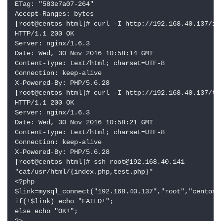
ETag: "583e7a07-264"

Accept-Ranges: bytes

[root@centos html]# curl -I http://192.168.40.137/ind
HTTP/1.1 200 OK

Server: nginx/1.6.3

Date: Wed, 30 Nov 2016 10:58:14 GMT

Content-Type: text/html; charset=UTF-8

Connection: keep-alive

X-Powered-By: PHP/5.6.28

[root@centos html]# curl -I http://192.168.40.137/tes
HTTP/1.1 200 OK

Server: nginx/1.6.3

Date: Wed, 30 Nov 2016 10:58:21 GMT

Content-Type: text/html; charset=UTF-8

Connection: keep-alive

X-Powered-By: PHP/5.6.28

[root@centos html]# ssh root@192.168.40.141

"cat/usr/html/{index.php,test.php}"

<?php 

$link=mysql_connect("192.168.40.137","root","centos")
if(!$link) echo "FAILD!"; 

else echo "OK!"; 
