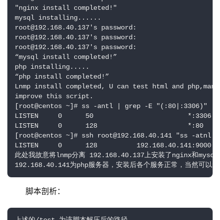
"nginx install completed!"

mysql installing......

root@192.168.40.137's password: 

root@192.168.40.137's password: 

root@192.168.40.137's password: 

“mysql install completed!”

php installing.....

“php install completed!”

Lnmp install completed, U can test html and php,manu
improve this script. 

[root@centos ~]# ss -antl | grep -E "(:80|:3306)"

LISTEN     0      50                        *:3306  
LISTEN     0      128                       *:80    
[root@centos ~]# ssh root@192.168.40.141 "ss -atnl | 
LISTEN     0      128          192.168.40.141:9000

此处我故意将lnmp分离 192.168.40.137上安装了nginx和mysql

192.168.40.141为php服务器，安装后各个服务正常，当然可
 脚本剖析：