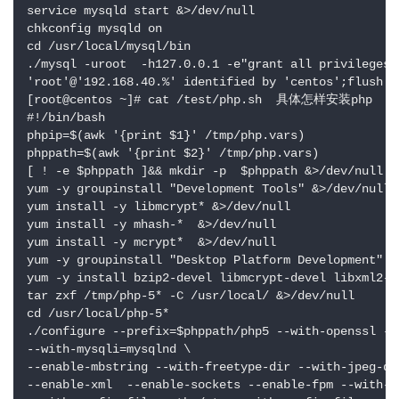
service mysqld start &>/dev/null

chkconfig mysqld on

cd /usr/local/mysql/bin

./mysql -uroot  -h127.0.0.1 -e"grant all privileges o
'root'@'192.168.40.%' identified by 'centos';flush pr
[root@centos ~]# cat /test/php.sh  具体怎样安装php

#!/bin/bash

phpip=$(awk '{print $1}' /tmp/php.vars)

phppath=$(awk '{print $2}' /tmp/php.vars)

[ ! -e $phppath ]&& mkdir -p  $phppath &>/dev/null

yum -y groupinstall "Development Tools" &>/dev/null

yum install -y libmcrypt* &>/dev/null

yum install -y mhash-*  &>/dev/null

yum install -y mcrypt*  &>/dev/null

yum -y groupinstall "Desktop Platform Development" &>
yum -y install bzip2-devel libmcrypt-devel libxml2-de
tar zxf /tmp/php-5* -C /usr/local/ &>/dev/null

cd /usr/local/php-5*

./configure --prefix=$phppath/php5 --with-openssl --
--with-mysqli=mysqlnd \

--enable-mbstring --with-freetype-dir --with-jpeg-di
--enable-xml  --enable-sockets --enable-fpm --with-mc