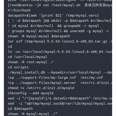
echo "/usr/local/nginx/sbin/nginx" >> /etc/rc.local

[root@centos ~]# cat /test/mysql.sh  具体怎样安装mysql
#!/bin/bash

datapath=$(awk '{print $2}' /tmp/mysql.vars)

[ ! -d $datapath ]&& mkdir -p $datapath &>/dev/null

! id mysql &>/dev/null  && groupadd -r mysql

! groups mysql &>/dev/null && useradd -g mysql -r -s
chown -R mysql:mysql $datapath

tar zxf /tmp/mysql-5.5.53-linux2.6-x86_64.tar.gz -C 
cd

ln -sv /usr/local/mysql-5.5.53-linux2.6-x86_64 /usr/
cd /usr/local/mysql

chown -R root:mysql ./

cd scripts

./mysql_install_db --basedir=/usr/local/mysql --data
\cp ../support-files/my-large.cnf  /etc/my.cnf

\cp ../support-files/mysql.server  /etc/rc.d/init.d/m
chmod +x /etc/rc.d/init.d/mysqld

chkconfig --add mysqld

sed -i "/\[mysqld\]/a datadir=$datapath" /etc/my.cnf

sed  -i "s@/tmp/mysql.sock@/var/lib/mysql/mysql.sock@
cd $datapath

chown -R mysql:mysql ./*
