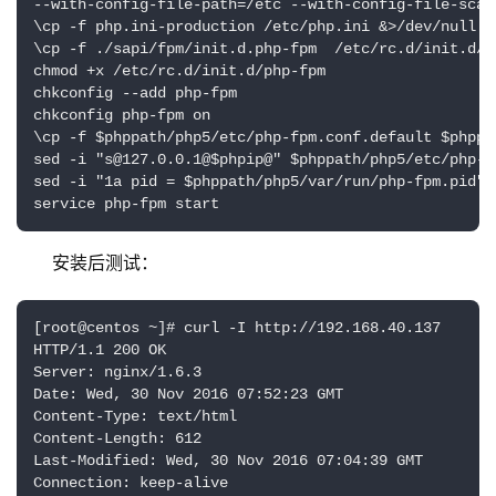
--with-config-file-path=/etc --with-config-file-scan
\cp -f php.ini-production /etc/php.ini &>/dev/null

\cp -f ./sapi/fpm/init.d.php-fpm  /etc/rc.d/init.d/ph
chmod +x /etc/rc.d/init.d/php-fpm

chkconfig --add php-fpm

chkconfig php-fpm on

\cp -f $phppath/php5/etc/php-fpm.conf.default $phppa
sed -i "s@127.0.0.1@$phpip@" $phppath/php5/etc/php-fp
sed -i "1a pid = $phppath/php5/var/run/php-fpm.pid" 
service php-fpm start
安装后测试：
[root@centos ~]# curl -I http://192.168.40.137

HTTP/1.1 200 OK

Server: nginx/1.6.3

Date: Wed, 30 Nov 2016 07:52:23 GMT

Content-Type: text/html

Content-Length: 612

Last-Modified: Wed, 30 Nov 2016 07:04:39 GMT

Connection: keep-alive
