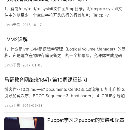
1、复制/etc/rc.d/rc.sysinit文件至/tmp目录，将/tmp/rc.sysinit文
件中的以至少一个空白字符开头的行的行首加#； ]# cp -v
/etc/rc.d/rc.sysinit /tmp/ `/etc/rc.d/rc.sysinit' ->
Linux干货
2016-10-17
`/tmp/rc.sysinit&…
LVM2详解
1、什么是lvm LVM是逻辑卷管理（Logical Volume Manager）的简
称，它是建立在物理存储设备之上的一个抽象层，允许你生成逻辑
存储卷,与直接使用物理存储在管理上相比,提供了更好灵活性。LVM
Linux干货
2017-01-03
将存储虚拟化,使用逻辑卷,你不会受限于物理磁盘的大小,另外,与硬
件相关的存储设置被其隐藏,你可以不用停止应用或卸载文件系统来
马哥教育网络班18期+第10周课程练习
调整卷大小或数据迁移.这样…
博客作业10周.md—E:\Documents CentOS启动流程 1. 加电自检 2.
引导加载次序：BOOT Sequence 3. bootloader： 4. GRUB引导加
载器 5. 进入Kernel 6. 运行init 7. 运行初始化脚本 8.启动系统服务
Linux干货
2016-06-23
9. 设置登陆终端 整体总结 习题 习题1 习题2 习题3 习题4 习题5 习
题6 练…
Puppet学习之puppet的安装和配置