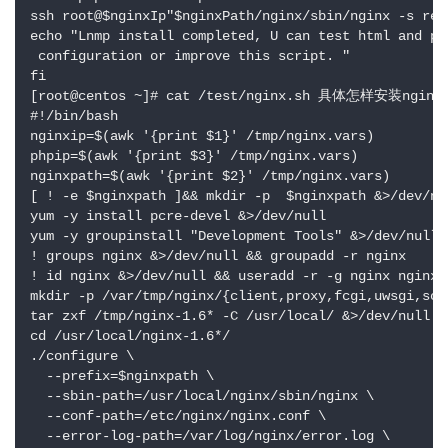
ssh root@$nginxIp"$nginxPath/nginx/sbin/nginx -s relo
echo "Lnmp install completed, U can test html and ph
 configuration or improve this script. "

fi

[root@centos ~]# cat /test/nginx.sh 具体怎样安装nginx

#!/bin/bash

nginxip=$(awk '{print $1}' /tmp/nginx.vars)

phpip=$(awk '{print $3}' /tmp/nginx.vars)

nginxpath=$(awk '{print $2}' /tmp/nginx.vars)

[ ! -e $nginxpath ]&& mkdir -p  $nginxpath &>/dev/nul
yum -y install pcre-devel &>/dev/null

yum -y groupinstall "Development Tools" &>/dev/null

! groups nginx &>/dev/null && groupadd -r nginx 

! id nginx &>/dev/null && useradd -r -g nginx nginx 

mkdir -p /var/tmp/nginx/{client,proxy,fcgi,uwsgi,scgi
tar zxf /tmp/nginx-1.6* -C /usr/local/ &>/dev/null

cd /usr/local/nginx-1.6*/

./configure \

  --prefix=$nginxpath \

  --sbin-path=/usr/local/nginx/sbin/nginx \

  --conf-path=/etc/nginx/nginx.conf \

  --error-log-path=/var/log/nginx/error.log \
