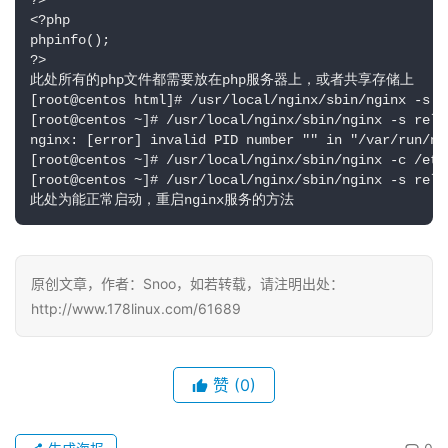
?> 

<?php

phpinfo();

?>

此处所有的php文件都需要放在php服务器上，或者共享存储上

[root@centos html]# /usr/local/nginx/sbin/nginx -s st
[root@centos ~]# /usr/local/nginx/sbin/nginx -s reloa
nginx: [error] invalid PID number "" in "/var/run/ngi
[root@centos ~]# /usr/local/nginx/sbin/nginx -c /etc/
[root@centos ~]# /usr/local/nginx/sbin/nginx -s reloa
此处为能正常启动，重启nginx服务的方法
原创文章，作者：Snoo，如若转载，请注明出处：
http://www.178linux.com/61689
赞
(0)