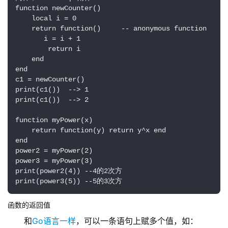
function newCounter()

    local i = 0

    return function()     -- anonymous function

       i = i + 1

        return i

    end

end

c1 = newCounter()

print(c1())  --> 1

print(c1())  --> 2

function myPower(x)

    return function(y) return y^x end

end

power2 = myPower(2)

power3 = myPower(3)

print(power2(4)) --4的2次方

print(power3(5)) --5的3次方
函数的返回值
和
Go语言一样
，可以一条语句上赋多个值，如：