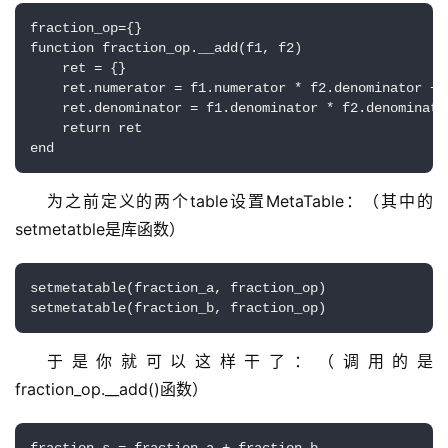
fraction_op={}

function fraction_op.__add(f1, f2)

    ret = {}

    ret.numerator = f1.numerator * f2.denominator + 
    ret.denominator = f1.denominator * f2.denominator
    return ret

end
为之前定义的两个table设置MetaTable：（其中的
setmetatble是库函数）
setmetatable(fraction_a, fraction_op)

setmetatable(fraction_b, fraction_op)
于是你就可以这样干了：（调用的是
fraction_op.__add()函数）