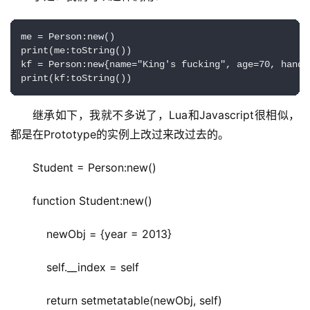
me = Person:new()

print(me:toString())

kf = Person:new{name="King's fucking", age=70, handso
print(kf:toString())
继承如下，我就不多说了，Lua和Javascript很相似，
都是在Prototype的实例上改过来改过去的。
Student = Person:new()
function Student:new()
    newObj = {year = 2013}
    self.__index = self
    return setmetatable(newObj, self)