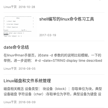
发起一个命令，请求内核将某个二进…
Linux干货
2016-10-28
shell编写的linux命令练习工具
2017-03-19
date命令总结
在linux中man手册页，对date -d 参数的的说明比较模糊，一下的
举例，进一步说明： #-d –date=STRING display time described
by STRING not 'now' 命令： date -d nex-day +%Y%m%d //明
Linux干货
2016-08-05
天日期 d…
Linux磁盘和文件系统管理
磁盘相关概念 设备类型： 块设备（block）：存取单位为块，典型
设备磁盘 字符设备（char）:存取单位为字符，典型设备为键盘 设
备文件： 关联至一个设备驱动程序，进而能够跟与之对应硬件设备
Linux干货
2016-06-09
进行通信。 如果存在两个相同型号设备，使用两个设备文件，但可