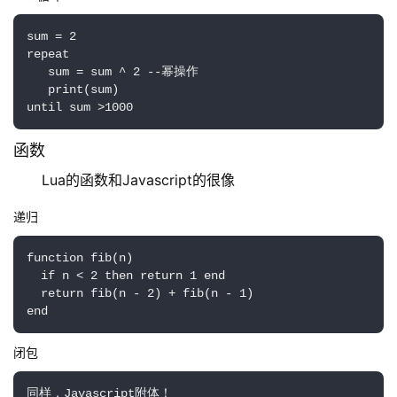
sum = 2

repeat

   sum = sum ^ 2 --幂操作

   print(sum)

until sum >1000
函数
Lua的函数和Javascript的很像
递归
function fib(n)

  if n < 2 then return 1 end

  return fib(n - 2) + fib(n - 1)

end
闭包
同样，Javascript附体！
