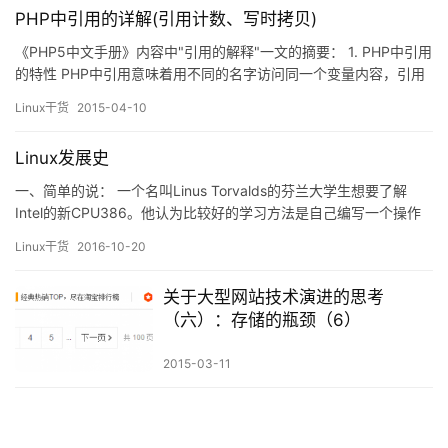
PHP中引用的详解(引用计数、写时拷贝)
《PHP5中文手册》内容中"引用的解释"一文的摘要： 1. PHP中引用
的特性 PHP中引用意味着用不同的名字访问同一个变量内容，引用
不是C的指针（Ｃ语言中的指针里面存储的是变量的内容，在内存中
Linux干货
2015-04-10
存放的地址），是变量的另外一个别名或者映射。注意在 PHP 中，
变量名和变量内容是不一样的，因此同样的内容可以有不同的名
Linux发展史
字。最接近的比喻是 Uni…
一、简单的说： 一个名叫Linus Torvalds的芬兰大学生想要了解
Intel的新CPU386。他认为比较好的学习方法是自己编写一个操作
系统的内核。出于这种目的，加上他对当时Unix 变种版本（即
Linux干货
2016-10-20
Minix）对于80386类机器的脆弱支持十分不满，他决定要开发出一
个全功能的、支持POSIX标准的、类Unix的操作系统内核，该系统
关于大型网站技术演进的思考
吸收了BSD和S…
（六）：存储的瓶颈（6）
2015-03-11