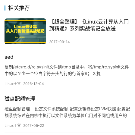
相关推荐
【超全整理】《Linux云计算从入门
到精通》系列实战笔记全放送
2017-09-14
sed
复制/etc/rc.d/rc.sysinit文件到/tmp目录中，将/tmp/rc.sysinit文件
中的以至少一个空白字符开头的行的行首家#； 2.复
制/boot/grub/grub.conf至/tmp中，删除/tmp/grub.conf文件中的
Linux干货
2016-12-04
行首的空白字符 3.删除/tmp/rc.sysinit文件中的以#开头，且后面跟
了一个至少一个空白字符的行行的#…
磁盘配额管理
磁盘配额管理 设定文件系统配额 配置逻辑卷设定LVM快照 配置配
额系统综述在内核中执行以文件系统为单位启用对不同组或用户的
策略不同根据块或者节点进行限制 执行软限制（soft linmit） 硬
Linux干货
2017-05-22
限制（hard limit）初始化分区挂载选项：usrquota, ge…