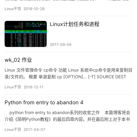
学思想 什么是Linux Linux是一种自由和开放源代码的Unix-like操作
Linux干货
2016-10-29
系统，由当时就读于芬兰赫尔辛基大学的Linus Torvalds于1991年
10月5日首次发布于互联网。Linux遵循第二版GNU通用公…
Linux计划任务和进程
2017-09-09
wk_02 作业
Linux 文件管理命令 cp命令 功能 Linux 系统中cp命令是用来复制目
录/文件的。 概要 单源复制 cp [OPTION]… [-T] SOURCE DEST
DEST不存在则事先创建此文件，并复制源文件的数据流至DEST
Linux干货
2016-12-11
中； DEST存在 DEST是非目录文件：则覆盖目标文件； DEST是目
录文件：则先…
Python from entry to abandon 4
python from entry to abandon系列的收官之作 本篇博客将会
介绍《简明Python教程》的最后四章内容。并在最后附上对于本书
的个人评价和下阶段自学Python系列博客更新的计划。 13.异常
Linux干货
2017-04-07
&nbsp…