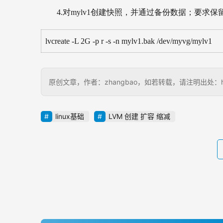
4.对mylv1创建快照，并通过备份数据；要求
lvcreate -L 2G -p r -s -n mylv1.bak /dev/myvg/mylv1
原创文章，作者：zhangbao，如若转载，请注明出处：http://
linux基础
LVM 创建 扩容 缩减