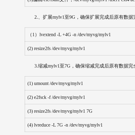
2.、扩展mylv1至9G，确保扩展完成后原有数
（1）lvextend -L +4G -n /dev/myvg/mylv1
(2) resize2fs /dev/myvg/mylv1
3.缩减mylv1至7G，确保缩减完成后原有数据
(1) umount /dev/myvg/mylv1
(2) e2fsck -f /dev/myvg/mylv1
(3) resize2fs /dev/myvg/mylv1 7G
(4) lvreduce -L 7G -n /dev/myvg/mylv1