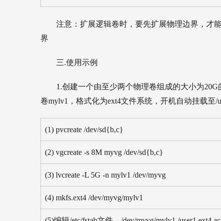
注意：扩展逻辑卷时，要先扩展物理边界，才
界
三.使用示例
1.创建一个由至少两个物理卷组成的大小为20
卷mylv1，格式化为ext4文件系统，开机自动挂载至/us
(1) pvcreate /dev/sd{b,c}
(2) vgcreate -s 8M myvg /dev/sd{b,c}
(3) lvcreate -L 5G -n mylv1 /dev/myvg
(4) mkfs.ext4 /dev/myvg/mylv1
(5)编辑/etc/fstab文件，/dev/myvg/mylv1 /user1 ext4 acl