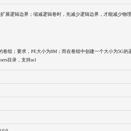
能扩展逻辑边界；缩减逻辑卷时，先减少逻辑边界，才能减少物
G的卷组；要求，PE大小为8M；而在卷组中创建一个大小为5G的
ers目录，支持acl
 0 0