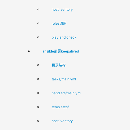
host iventory
roles调用
play and check
ansible部署keepalived
目录结构
tasks/main.yml
handlers/main.yml
templates/
host iventory