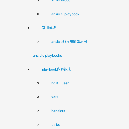
ansible-doc
ansible-playbook
常用模块
ansible各模块简单示例
ansible playbooks
playbook内容组成
host、user
vars
handlers
tasks