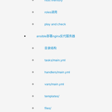
host iventory
roles调用
play and check
ansible部署nginx反代服务器
目录结构
tasks/main.yml
handlers/main.yml
vars/main.yml
templates/
files/