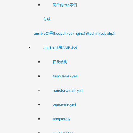
简单的role示例
总结
ansible部署{keepalived+nginx{httpd, mysql, php}}
ansible部署AMP环境
目录结构
tasks/main.yml
handlers/main.yml
vars/main.yml
templates/