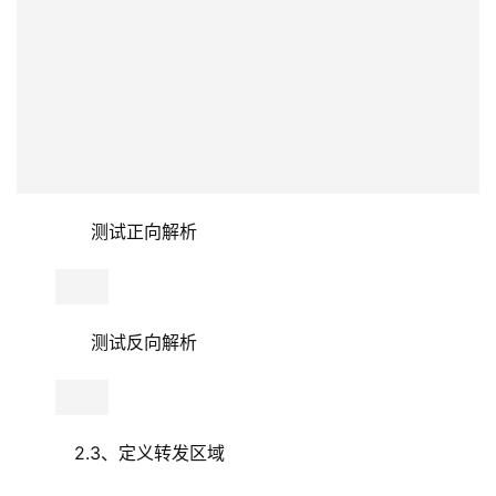
    2.3、定义转发区域
       事实上，由于域名解析的层次化结构，父域知道
子域的IP地址，但是子域是不知道父域的地址的，当自域内
的主机要通过子域DNS服务器解析父域的主机时，要在子域
DNS服务器中添加转发区域。
       配置/etc/named.rfc1912.zone，添加其父域
nod.com的转发区域
       forward first/only 转发后面通常有着两个参数可
跟，转发通常以递归方式，如目的服务器
（192.168.5.244）不予递归DNS请求（不给解析nod.com
域）的情况下，如果跟first，则会将请求转发至根域服务
器，进行迭代解析；如果跟only，则不会在转发至根域服务