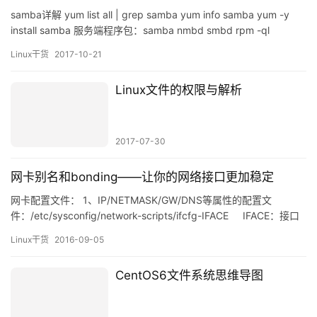
2017-03-31
Linux哲学思想
一切皆文件 这是第一知首先会想到的，所以在linux中的所谓文件
夹也是文件，如果你用vi /tmp，也会发现其实里面是有内容的，对
于文件而言，它的data block存放的是文件的内容，对于文件夹，
Linux干货
2016-10-30
它的data block存放的是文件的inode及对应的文件名。从结构上看
它们是一致的。当然其它的诸如设备，管道等…
bash脚本编程实例
bash脚本编程实例 1.写一个脚本，使用ping命令探测172.16.250.1-
172.16.250.254之间的所有主机的在线状态 在线的主机使用绿色显
示 不在线的主机使用红色显示 #!/bin/bash for i in {1..254};do if
Linux干货
2017-08-20
/bin/ping -W 1 -c 1 172.16.250.${i} >> /dev/…
评论列表（1条）
112212