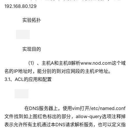
文件找到如上图红色标出的部分，allow-query选项注释掉
表示允许所有主机通过本DNS请求解析服务，也可以定义指
定网段、ip地址、主机名等来限制查询主机
       格式      allow-query { 
IP|NETWORK|HOSTNAME; };
       例如      allow-query { 192.168.5.0/24; 
127.0.0.1; }; 表示允许192.168.5.0网段和127.0.0.1主机查询
本DNS服务器。
    3.2、配置view，实现智能DNS解析
      依指定定义的对象来区分要返回的DNS请求的结
果，在bind中是通过view功能来实现的。
      格式       view VIEWNAME {