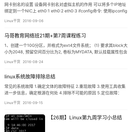
网卡别名的设置 设备网卡别名对虚拟主机的作用 可以将多个IP地址
绑定到一个NIC上 eth0:1 eth0:2 eth0:3 ifconfig命令: 使用ipconfig
命令来设置网卡别名 ifconfigeth0:0 192.168.1.100/24 up 使用ip命
Linux干货
2016-09-06
令来设置网卡别名 ipaddradd 172.16.1.2/…
马哥教育网络班21期+第7周课程练习
1、创建一个10G分区，并格式为ext4文件系统； (1) 要求其block大
小为2048, 预留空间百分比为2, 卷标为MYDATA, 默认挂载属性包含
acl； [root@localhost ~]# fdisk /dev/sda WARNING: DOS-
Linux干货
2016-08-24
compatible mode is&n…
linux系统故障排除总结
常见的系统故障 1.确定文体的故障特征 2.重现故障 3.使用工具收集
进一步信息，确定根源在何处 4.排除不可能的原因 5.定位故障：
从简单的问题入手 &…
Linux干货
2016-09-15
【26期】Linux第九周学习小总结