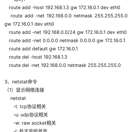
   route add -host 192.168.1.3 gw 172.16.0.1 dev eth0
   route add -net 192.168.0.0 netmask 255.255.255.0 
gw 172.16.0.1 dev eth0
   route add -net 192.168.0.0/24 gw 172.16.0.1 dev eth0
   route add -net 0.0.0.0 netmask 0.0.0.0 gw 172.16.0.1
   route add default gw 172.16.0.1
   route del -host 192.168.1.3
   route del -net 192.168.0.0 netmask 255.255.255.0
3、netstat命令
（1）显示网络连接
    netstat        
      -t: tcp协议相关
      -u: udp协议相关
      -w: raw socket相关
      -l: 处于监听状态