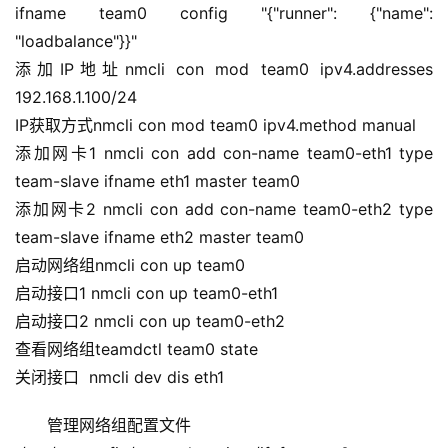
ifname team0 config "{"runner": {"name": 
"loadbalance"}}"
添加IP地址nmcli con mod team0 ipv4.addresses 
192.168.1.100/24
IP获取方式nmcli con mod team0 ipv4.method manual
添加网卡1 nmcli con add con-name team0-eth1 type 
team-slave ifname eth1 master team0 
添加网卡2 nmcli con add con-name team0-eth2 type 
team-slave ifname eth2 master team0 
启动网络组nmcli con up team0
启动接口1 nmcli con up team0-eth1
启动接口2 nmcli con up team0-eth2
查看网络组teamdctl team0 state
关闭接口  nmcli dev dis eth1
管理网络组配置文件