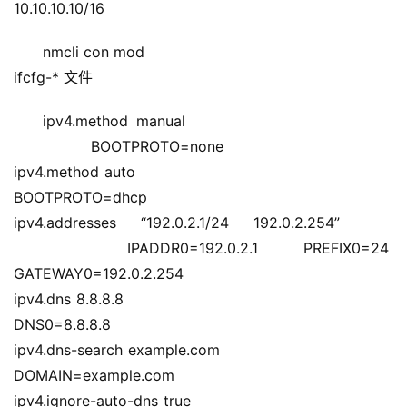
10.10.10.10/16
nmcli con mod                                                       
ifcfg-* 文件
ipv4.method manual                            
                 BOOTPROTO=none
ipv4.method auto                                                  
BOOTPROTO=dhcp
ipv4.addresses “192.0.2.1/24 192.0.2.254”    
     IPADDR0=192.0.2.1  PREFIX0=24  
GATEWAY0=192.0.2.254
ipv4.dns 8.8.8.8                                                       
DNS0=8.8.8.8
ipv4.dns-search example.com                               
DOMAIN=example.com
ipv4.ignore-auto-dns true                                     