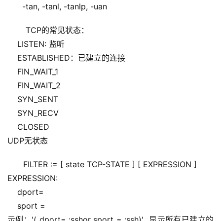
      -tan, -tanl, -tanlp, -uan
 TCP的常见状态：
    LISTEN: 监听
    ESTABLISHED：已建立的连接
    FIN_WAIT_1
    FIN_WAIT_2
    SYN_SENT
    SYN_RECV
    CLOSED
UDP无状态
FILTER := [ state TCP-STATE ] [ EXPRESSION ]
EXPRESSION:
    dport=
    sport =
示例：'( dport= :sshor sport = :ssh)'  显示所有已建立的