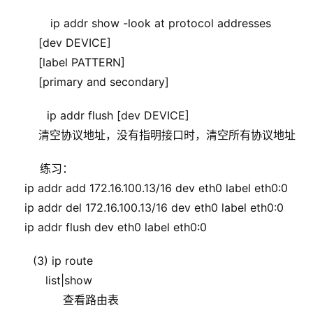
     ip addr show -look at protocol addresses
        [dev DEVICE]
        [label PATTERN]
        [primary and secondary]
    ip addr flush [dev DEVICE]
        清空协议地址，没有指明接口时，清空所有协议地址
  练习：
    ip addr add 172.16.100.13/16 dev eth0 label eth0:0
    ip addr del 172.16.100.13/16 dev eth0 label eth0:0
    ip addr flush dev eth0 label eth0:0
(3) ip route
          list|show
               查看路由表