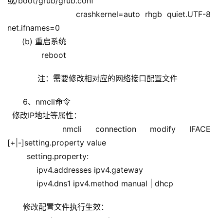
或/boot/grub/grub.conf
              crashkernel=auto rhgb quiet.UTF-8 
net.ifnames=0
      (b) 重启系统
              reboot
      注：需要修改相对应的网络接口配置文件
6、nmcli命令
  修改IP地址等属性：
    nmcli connection modify IFACE 
[+|-]setting.property value
        setting.property:
            ipv4.addresses ipv4.gateway
            ipv4.dns1 ipv4.method manual | dhcp
修改配置文件执行生效：