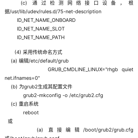
   (c) 通过检测网络接口设备，根
据/usr/lib/udev/rules.d/75-net-description
        ID_NET_NAME_ONBOARD
        ID_NET_NAME_SLOT
        ID_NET_NAME_PATH
(4) 采用传统命名方式
    (a) 编辑/etc/default/grub
            GRUB_CMDLINE_LINUX="rhgb quiet 
net.ifnames=0"
    (b) 为grub2生成其配置文件
            grub2-mkconfig -o /etc/grub2.cfg
    (c) 重启系统
            reboot
  或
      (a) 直接编辑/boot/grub2/grub.cfg