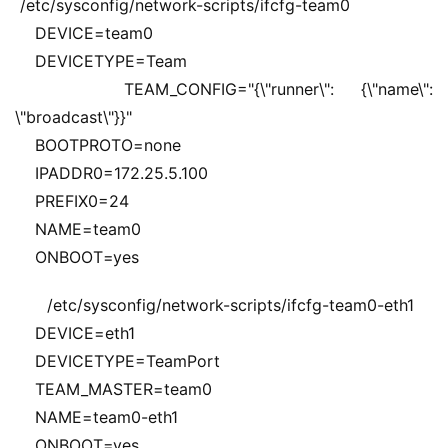
 /etc/sysconfig/network-scripts/ifcfg-team0
    DEVICE=team0
    DEVICETYPE=Team
    TEAM_CONFIG="{\"runner\": {\"name\": 
\"broadcast\"}}"
    BOOTPROTO=none
    IPADDR0=172.25.5.100
    PREFIX0=24
    NAME=team0
    ONBOOT=yes
/etc/sysconfig/network-scripts/ifcfg-team0-eth1
    DEVICE=eth1
    DEVICETYPE=TeamPort
    TEAM_MASTER=team0
    NAME=team0-eth1
    ONBOOT=yes