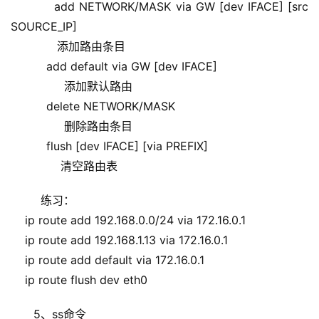
          add NETWORK/MASK via GW [dev IFACE] [src 
SOURCE_IP]
             添加路由条目
          add default via GW [dev IFACE]
               添加默认路由
          delete NETWORK/MASK
               删除路由条目
          flush [dev IFACE] [via PREFIX]
              清空路由表
  练习：
    ip route add 192.168.0.0/24 via 172.16.0.1
    ip route add 192.168.1.13 via 172.16.0.1
    ip route add default via 172.16.0.1
    ip route flush dev eth0
5、ss命令