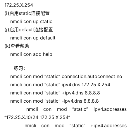
172.25.X.254
(i)启用static连接配置
    nmcli con up static
(j)启用default连接配置
    nmcli con up default
(k)查看帮助
    nmcli con add help
练习：
    nmcli con mod “static” connection.autoconnect no
    nmcli con mod “static” ipv4.dns 172.25.X.254
    nmcli con mod “static” +ipv4.dns 8.8.8.8
    nmcli con mod “static” -ipv4.dns 8.8.8.8
    nmcli con mod “static” ipv4.addresses 
“172.25.X.10/24 172.25.X.254”
    nmcli con mod “static” +ipv4.addresses 