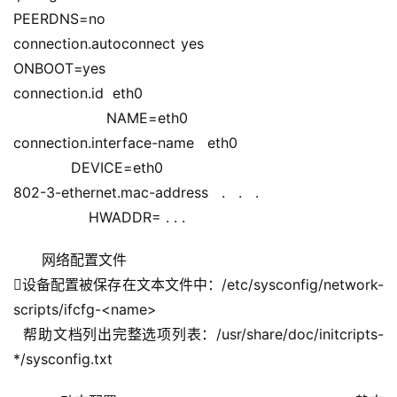
PEERDNS=no
connection.autoconnect yes                                 
ONBOOT=yes
connection.id eth0                            
                     NAME=eth0
connection.interface-name eth0             
             DEVICE=eth0
802-3-ethernet.mac-address . . .           
                 HWADDR= . . .
网络配置文件
设备配置被保存在文本文件中：/etc/sysconfig/network-
scripts/ifcfg-<name>
  帮助文档列出完整选项列表：/usr/share/doc/initcripts-
*/sysconfig.txt