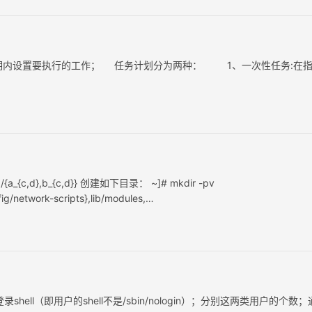
期内设置要执行的工作； 任务计划分为两种： 1、一次性任务:在
/{a_{c,d},b_{c,d}} 创建如下目录： ~]# mkdir -pv
fig/network-scripts},lib/modules,…
ell（即用户的shell不是/sbin/nologin）；分别这两类用户的个数；