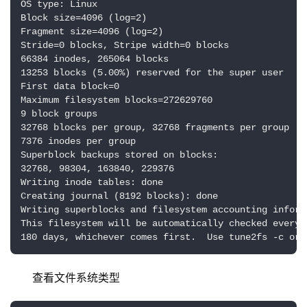
OS type: Linux

Block size=4096 (log=2)

Fragment size=4096 (log=2)

Stride=0 blocks, Stripe width=0 blocks

66384 inodes, 265064 blocks

13253 blocks (5.00%) reserved for the super user

First data block=0

Maximum filesystem blocks=272629760

9 block groups

32768 blocks per group, 32768 fragments per group

7376 inodes per group

Superblock backups stored on blocks: 

32768, 98304, 163840, 229376

Writing inode tables: done                           
Creating journal (8192 blocks): done

Writing superblocks and filesystem accounting informa
This filesystem will be automatically checked every 3
180 days, whichever comes first.  Use tune2fs -c or 
查看文件系统类型