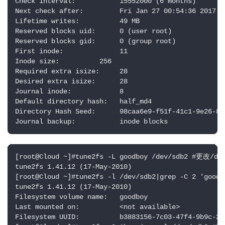
Check interval:           15552000 (6 months)

Next check after:         Fri Jan 27 00:54:36 2017

Lifetime writes:          49 MB

Reserved blocks uid:      0 (user root)

Reserved blocks gid:      0 (group root)

First inode:              11

Inode size:          256

Required extra isize:     28

Desired extra isize:      28

Journal inode:            8

Default directory hash:   half_md4

Directory Hash Seed:      98caa6e9-f51f-41c1-9e26-87e
Journal backup:           inode blocks
[root@Cloud ~]#tune2fs -L goodboy /dev/sdb2 #更改/d
tune2fs 1.41.12 (17-May-2010)

[root@Cloud ~]#tune2fs -l /dev/sdb2|grep -C 2 '
tune2fs 1.41.12 (17-May-2010)

Filesystem volume name:   goodboy

Last mounted on:          <not available>

Filesystem UUID:          b3883156-7c03-47f4-9b9c-2f2