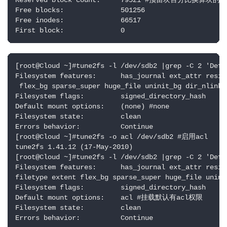
Reserved block count:     79521 #预留块百分比换算块的数
Free blocks:              501256

Free inodes:              66517

First block:              0
[root@Cloud ~]#tune2fs -l /dev/sdb2 |grep -C 2 'Def
Filesystem features:      has_journal ext_attr resiz
 flex_bg sparse_super huge_file uninit_bg dir_nlink e
Filesystem flags:         signed_directory_hash 

Default mount options:    (none) #none

Filesystem state:         clean

Errors behavior:          Continue

[root@Cloud ~]#tune2fs -o acl /dev/sdb2 #启用acl

tune2fs 1.41.12 (17-May-2010)

[root@Cloud ~]#tune2fs -l /dev/sdb2 |grep -C 2 'Defa
Filesystem features:      has_journal ext_attr resiz
filetype extent flex_bg sparse_super huge_file unini
Filesystem flags:         signed_directory_hash 

Default mount options:    acl #挂载默认有acl权限

Filesystem state:         clean

Errors behavior:          Continue