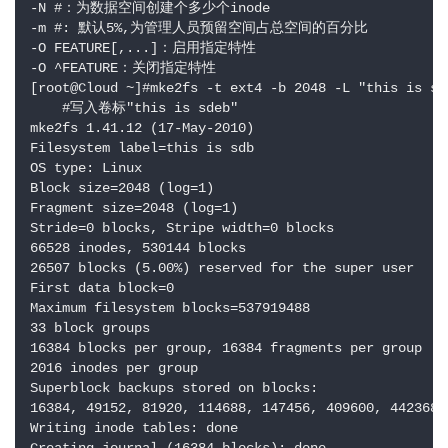
-N #：为数据空间创建个多少个inode

-m #: 默认5%,为管理人员预留空间占总空间的百分比

-O FEATURE[,...]：启用指定特性

-O ^FEATURE：关闭指定特性

[root@Cloud ~]#mke2fs -t ext4 -b 2048 -L "this i
    #写入卷标"this is sdeb"

mke2fs 1.41.12 (17-May-2010)

Filesystem label=this is sdb

OS type: Linux

Block size=2048 (log=1)

Fragment size=2048 (log=1)

Stride=0 blocks, Stripe width=0 blocks

66528 inodes, 530144 blocks

26507 blocks (5.00%) reserved for the super user

First data block=0

Maximum filesystem blocks=537919488

33 block groups

16384 blocks per group, 16384 fragments per group

2016 inodes per group

Superblock backups stored on blocks: 

16384, 49152, 81920, 114688, 147456, 409600, 442368

Writing inode tables: done                           