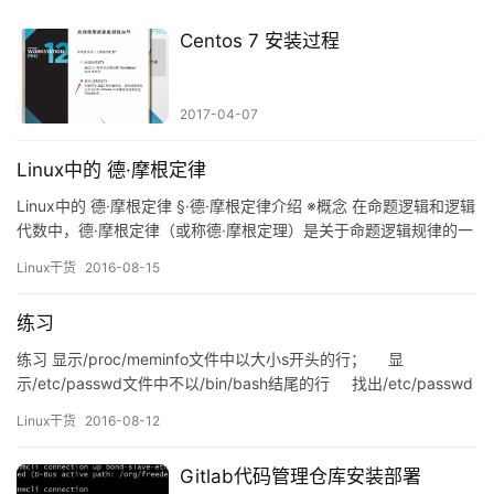
Centos 7 安装过程
2017-04-07
Linux中的 德·摩根定律
Linux中的 德·摩根定律 §·德·摩根定律介绍 ※概念 在命题逻辑和逻辑
代数中，德·摩根定律（或称德·摩根定理）是关于命题逻辑规律的一
对法则。 奥古斯塔斯·德·摩根首先发现了在命题逻辑中存在着下面这
Linux干货
2016-08-15
些关系： 非(P 且 Q) = (非 P) 或 (非 Q) 非(P 或 Q) = (非 P) 且 (非
Q) 德·摩根定律在数理…
练习
练习 显示/proc/meminfo文件中以大小s开头的行； 显
示/etc/passwd文件中不以/bin/bash结尾的行 找出/etc/passwd
中的两位或三位数 显示/etc/grub2.cfg文件中，至少以一个空白
Linux干货
2016-08-12
字符开头的 且后面存非空白字符的行 &…
Gitlab代码管理仓库安装部署