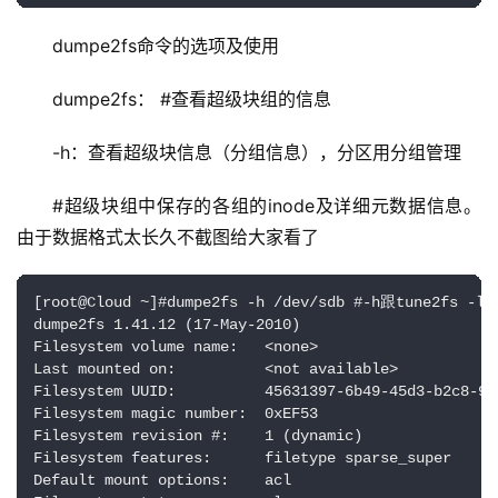
dumpe2fs命令的选项及使用
dumpe2fs： #查看超级块组的信息
-h：查看超级块信息（分组信息），分区用分组管理
#超级块组中保存的各组的inode及详细元数据信息。
由于数据格式太长久不截图给大家看了
[root@Cloud ~]#dumpe2fs -h /dev/sdb #-h跟tune2fs -l
dumpe2fs 1.41.12 (17-May-2010)

Filesystem volume name:   <none>

Last mounted on:          <not available>

Filesystem UUID:          45631397-6b49-45d3-b2c8-924
Filesystem magic number:  0xEF53

Filesystem revision #:    1 (dynamic)

Filesystem features:      filetype sparse_super

Default mount options:    acl
