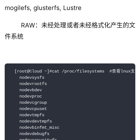
mogilefs, glusterfs, Lustre
RAW：未经处理或者未经格式化产生的文
件系统
  [root@Cloud ~]#cat /proc/filesystems  #查看lnux
    nodevsysfs

    nodevrootfs

    nodevbdev

    nodevproc

    nodevcgroup

    nodevcpuset

    nodevtmpfs

    nodevdevtmpfs

    nodevbinfmt_misc

    nodevdebugfs
