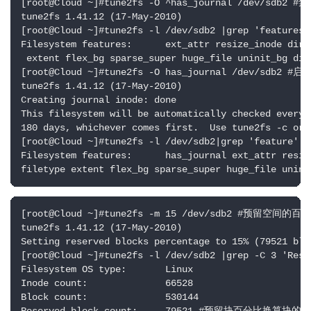
[root@Cloud ~]#tune2fs -O ^has_journal /dev/sdb2 
tune2fs 1.41.12 (17-May-2010)

[root@Cloud ~]#tune2fs -l /dev/sdb2 |grep 'featur
Filesystem features:      ext_attr resize_inode dir_i
 extent flex_bg sparse_super huge_file uninit_bg dir
[root@Cloud ~]#tune2fs -O has_journal /dev/sdb2 #
tune2fs 1.41.12 (17-May-2010)

Creating journal inode: done

This filesystem will be automatically checked every 2
180 days, whichever comes first.  Use tune2fs -c or -
[root@Cloud ~]#tune2fs -l /dev/sdb2|grep 'featur
Filesystem features:      has_journal ext_attr resiz
filetype extent flex_bg sparse_super huge_file unini
[root@Cloud ~]#tune2fs -m 15 /dev/sdb2 #预留空间的百分
tune2fs 1.41.12 (17-May-2010)

Setting reserved blocks percentage to 15% (79521 bloc
[root@Cloud ~]#tune2fs -l /dev/sdb2 |grep -C 3 'R
Filesystem OS type:       Linux

Inode count:              66528

Block count:              530144
