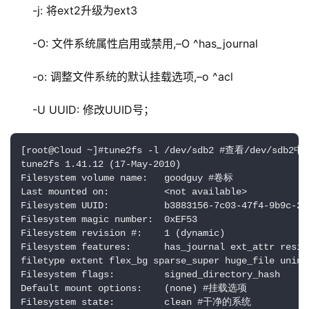
-j: 将ext2升级为ext3
-O: 文件系统属性启用或禁用,–O ^has_journal
-o: 调整文件系统的默认挂载选项,–o ^acl
-U UUID: 修改UUID号；
[root@Cloud ~]#tune2fs -l /dev/sdb2 #查看/dev/sd
tune2fs 1.41.12 (17-May-2010)

Filesystem volume name:   goodguy #卷标

Last mounted on:          <not available>

Filesystem UUID:          b3883156-7c03-47f4-9b9c-2f2
Filesystem magic number:  0xEF53

Filesystem revision #:    1 (dynamic)

Filesystem features:      has_journal ext_attr resiz
filetype extent flex_bg sparse_super huge_file un
Filesystem flags:         signed_directory_hash 

Default mount options:    (none) #挂载选项

Filesystem state:         clean #干净的系统
