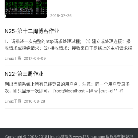
2016-07-26
N25-第十二周博客作业
1、请描述一次完整的http请求处理过程； (1) 建立或处理连接：接
收请求或拒绝请求；(2) 接收请求：接收来自于网络上的主机请求报
文中对某特定资源的一次请求的过程；(3) 处理请求：对请求报文进
Linux干货
2017-04-09
行解析，获取客户端请求的资源及请求方法等相关信息；(4) 访问资
源：获取请求报文中请求的资源；从磁盘中获取(5) 构建响应报文：
N22-第三周作业
(6) 发送响应报文：(7) 记录…
列出当前系统上所有已经登录的用户名，注意：同一个用户登录多
次，则只显示一次即可。 [root@localhost ~]# w |cut -d ' ' -f1
|sort -u lucy root USER 2.取出最后登录到当前系统的用户的相关信
Linux干货
2016-08-28
息。 [root@localhost ~]# last -1 root &nbs…
Copyright © 2008-2018
Linux运维部落
www.178linux.com 版权所有|
网站地