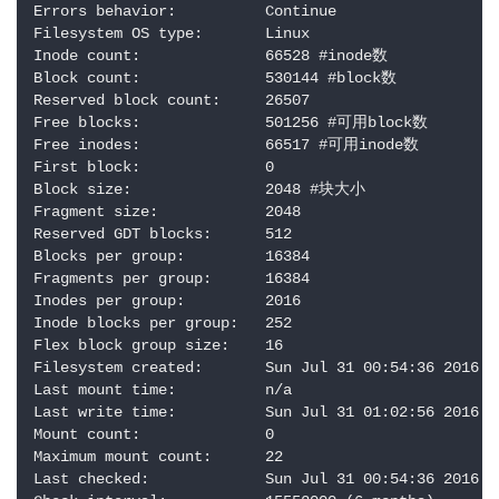
Errors behavior:          Continue

Filesystem OS type:       Linux

Inode count:              66528 #inode数

Block count:              530144 #block数

Reserved block count:     26507

Free blocks:              501256 #可用block数

Free inodes:              66517 #可用inode数

First block:              0

Block size:               2048 #块大小

Fragment size:            2048

Reserved GDT blocks:      512

Blocks per group:         16384

Fragments per group:      16384

Inodes per group:         2016

Inode blocks per group:   252

Flex block group size:    16

Filesystem created:       Sun Jul 31 00:54:36 2016

Last mount time:          n/a

Last write time:          Sun Jul 31 01:02:56 2016

Mount count:              0

Maximum mount count:      22

Last checked:             Sun Jul 31 00:54:36 2016
