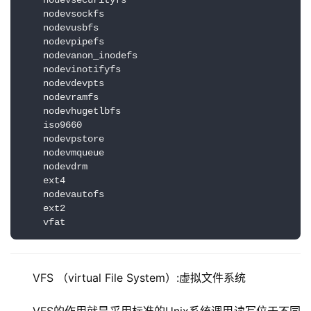
    nodevsecurityfs

    nodevsockfs

    nodevusbfs

    nodevpipefs

    nodevanon_inodefs

    nodevinotifyfs

    nodevdevpts

    nodevramfs

    nodevhugetlbfs

    iso9660

    nodevpstore

    nodevmqueue

    nodevdrm

    ext4

    nodevautofs

    ext2

    vfat
VFS （virtual File System）:虚拟文件系统 