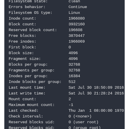
Filesystem state:         clean

Errors behavior:          Continue

Filesystem OS type:       Linux

Inode count:              1966080

Block count:              3932160

Reserved block count:     196608

Free blocks:              3870447

Free inodes:              1966069

First block:              0

Block size:               4096

Fragment size:            4096

Blocks per group:         32768

Fragments per group:      32768

Inodes per group:         16384

Inode blocks per group:   512

Last mount time:          Sat Jul 30 18:50:09 2016

Last write time:          Sat Jul 30 21:28:24 2016

Mount count:              2

Maximum mount count:      -1

Last checked:             Thu Jan  1 08:00:00 1970

Check interval:           0 (<none>)

Reserved blocks uid:      0 (user root)

Reserved blocks gid:      0 (group root)
