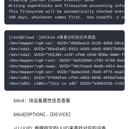
Creating journal (16384 blocks): done

Writing superblocks and filesystem accounting informa
This filesystem will be automatically checked every 2
180 days, whichever comes first.  Use tune2fs -c or 
[root@Cloud ~]#blkid #查看分区的文件系统

/dev/mapper/vg0-var: UUID="d8d9eac0-3c29-4d58-b8ce-8
/dev/sda1: UUID="86a42a62-9313-4445-a9d3-89017b8b3eee
/dev/sda2: UUID="V0IJW1-vzSF-ufm8-n54d-B5Dw-GmWn-fuP
/dev/mapper/vg0-root: UUID="4a5239a6-cf82-4749-9ee2-
/dev/mapper/vg0-swap: UUID="46cfeae9-8ed8-4d14-9ecd-
/dev/mapper/vg0-usr: UUID="3adacb3d-7be8-4f75-baa3-d
/dev/sdb1: UUID="070ddfa4-cf54-4db3-8846-465bd7eda8e
/dev/sdb2: LABEL="this is sdb" UUID="b3883156-7c03
blkid：块设备属性信息查看
blkid[OPTION]… [DEVICE]
-U UUID: 根据指定的UUID来查找对应的设备