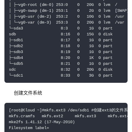
│ ├─vg0-root (dm-0) 253:0    0   20G  0 lvm  /

│ ├─vg0-swap (dm-1) 253:1    0    2G  0 lvm  [SWAP]

│ ├─vg0-usr (dm-2)  253:2    0   10G  0 lvm  /usr

│ └─vg0-var (dm-3)  253:3    0   20G  0 lvm  /var

└─sda3                8:3    0    1G  0 part 

sdb                   8:16   0   15G  0 disk 

├─sdb1                8:17   0    1G  0 part 

├─sdb2                8:18   0    1G  0 part 

├─sdb3                8:19   0    1G  0 part 

├─sdb4                8:20   0    1K  0 part 

└─sdb5                8:21   0    1G  0 part 

sdc                   8:32   0   20G  0 disk 

└─sdc1                8:33   0    3G  0 part
创建文件系统
[root@Cloud ~]#mkfs.ext3 /dev/sdb1 #创建ext3的文件系统

mkfs.cramfs   mkfs.ext2     mkfs.ext3     mkfs.ext
mke2fs 1.41.12 (17-May-2010)

Filesystem label=
