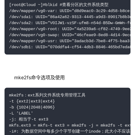
[root@Cloud ~]#blkid #查看分区的文件系统类型

/dev/mapper/vg0-var: UUID="d8d9eac0-3c29-4d58-b8ce-8
/dev/sda1: UUID="86a42a62-9313-4445-a9d3-89017b8b3eee
/dev/sda2: UUID="V0IJW1-vzSF-ufm8-n54d-B5Dw-GmWn-fuP
/dev/mapper/vg0-root: UUID="4a5239a6-cf82-4749-9ee2-
/dev/mapper/vg0-swap: UUID="46cfeae9-8ed8-4d14-9ecd-
/dev/mapper/vg0-usr: UUID="3adacb3d-7be8-4f75-baa3-d
/dev/sdb1: UUID="070ddfa4-cf54-4db3-8846-465bd7eda8e
mke2fs命令选项及使用
mke2fs：ext系列文件系统专用管理工具

-t {ext2|ext3|ext4}

-b {1024|2048|4096}

-L 'LABEL'

-j: 相当于-t ext3

mkfs.ext3 = mkfs-t ext3 = mke2fs -j = mke2fs -t ext3

-i#: 为数据空间中每多少个字节创建一个inode；此大小不应该小于