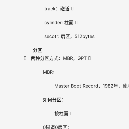
        track：磁道 
        cylinder: 柱面 
        secotr: 扇区，512bytes
分区
   两种分区方式：MBR，GPT 
       MBR:
               Master Boot Record，
       如何分区：
               按柱面 
       0磁道0扇区：