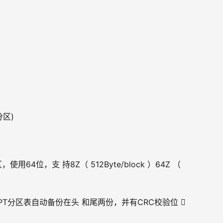
分区)
持128个分区，使用64位，支 持8Z（ 512Byte/block ）64Z （ 
磁盘和分区 GPT分区表自动备份在头 和尾两份，并有CRC校验位 