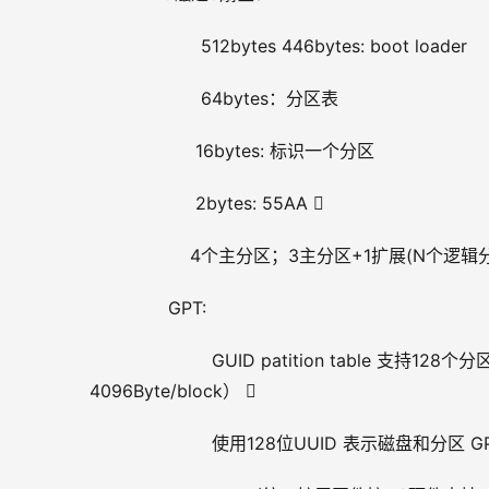
              512bytes 446bytes: boot loader 
              64bytes：分区表 
             16bytes: 标识一个分区 
             2bytes: 55AA 
            4个主分区；3主分区+1扩展(N个逻辑
        GPT:
                GUID patition table 支
4096Byte/block）  
                使用128位UUID 表示