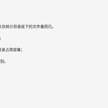
默认仅统计目录底下的文件量而已。
示；
目录占用容量；
差别。