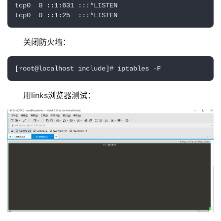
tcp0  0 ::1:631 :::*LISTEN  

tcp0  0 ::1:25  :::*LISTEN
关闭防火墙：
[root@localhost include]# iptables -F
用links浏览器测试：