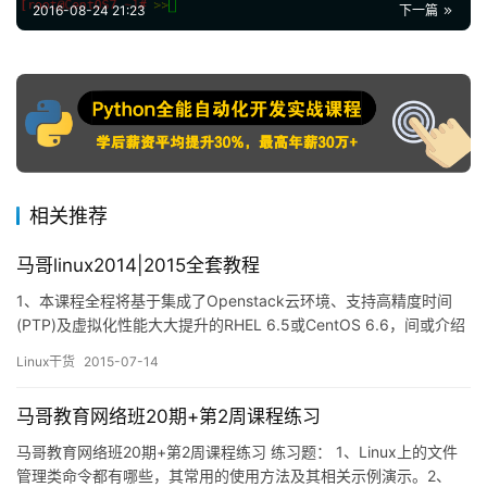
2016-08-24 21:23
下一篇
相关推荐
马哥linux2014|2015全套教程
1、本课程全程将基于集成了Openstack云环境、支持高精度时间
(PTP)及虚拟化性能大大提升的RHEL 6.5或CentOS 6.6，间或介绍
CentOS 7系统的使用； 2、此文章给出的只是个课程知识点框架，
Linux干货
2015-07-14
实际讲解过程相当精细；另外，知识点讲授的次序未必同此文章所
标示的顺序相同； 3、第15期面授班定于2015年3月24号开课；本
马哥教育网络班20期+第2周课程练习
期将会是马哥教育数年…
马哥教育网络班20期+第2周课程练习 练习题： 1、Linux上的文件
管理类命令都有哪些，其常用的使用方法及其相关示例演示。2、