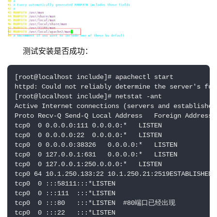
测试安装是否成功：
[root@localhost include]# apachectl start

httpd: Could not reliably determine the server's ful
[root@localhost include]# netstat -ant

Active Internet connections (servers and established)
Proto Recv-Q Send-Q Local Address   Foreign Address S
tcp0  0 0.0.0.0:111 0.0.0.0:*   LISTEN  

tcp0  0 0.0.0.0:22  0.0.0.0:*   LISTEN  

tcp0  0 0.0.0.0:38326   0.0.0.0:*   LISTEN  

tcp0  0 127.0.0.1:631   0.0.0.0:*   LISTEN  

tcp0  0 127.0.0.1:250.0.0.0:*   LISTEN  

tcp0 64 10.1.250.133:22 10.1.250.21:2519ESTABLISHED 

tcp0  0 :::58111:::*LISTEN  

tcp0  0 :::111  :::*LISTEN  

tcp0  0 :::80   :::*LISTEN  #80端口已经出现

tcp0  0 :::22   :::*LISTEN  
