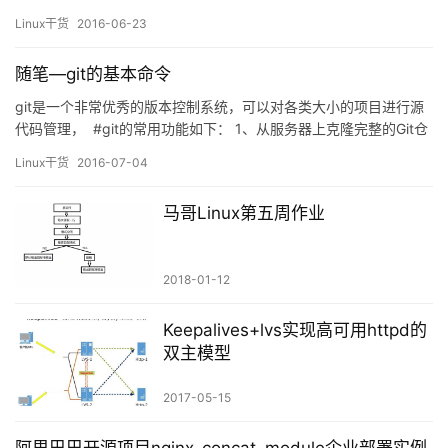
bash的工作特性之命令执行状态返回值和命令行展开所涉及的内容
Linux干货
2016-06-23
及其示例演示。3、请使用命令行展开功能来完成以下练习： (1)、
创建/tmp目录下的：a_c, a_d, b_c, b_d …
随笔—git的基本命令
git是一个非常优秀的版本控制系统，可以对各类大小的项目进行源
代码管理， #git的常用功能如下： 1、从服务器上克隆完整的Git仓
库（包括代码和版本信息）到单机上。 2、在本地仓库上根据不同的
Linux干货
2016-07-04
开发目的，创建分支，修改代码。 3、在本机上向自己创建的分支
上提交代码。 4、在本机上合并分支。 5、将本地仓库代码和分支推
马哥Linux第五周作业
送到服务器上的远程仓库 在官网…
2018-01-12
Keepalives+lvs实现高可用httpd的
双主模型
2017-05-15
阿里巴巴开源项目nginx_concat_module企业部署实例