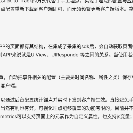
ck to Track的方式代替了手工埋点，实现了埋点的配置与应
埋点配置重新下载到客户端即可，而无须频繁更新客户端版本。
PP的页面都有其结构，在集成了采集的sdk后，会自动获取页面
P来说就是UIView、UIResponder等之间的关系。当使用
的位置，自动把事件相关的配置（主要是时间名称、属性之类）保存
到客户端。
可以通过后台配置统计锚点并实时下发到客户端生效。直接避免
。当然有利也有弊，可视化埋点能够覆盖的功能有限的，目前并
metrics可以支持页面上的元素作为自定义属性，也支持js变量