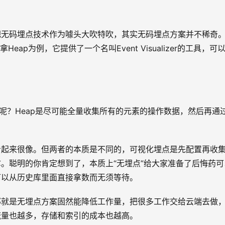
把无码埋点技术作为噱头大吹特吹，其实无码埋点方案并不稀奇
。拿Heap为例，它提供了一个名叫Event Visualizer的工具，可
呢？Heap是尽可能全量收集所有的元素的操作数据，然后再通
看起来很像。但两者的本质是不同的，可视化埋点是先配置再收
。聪明的你肯定想到了，本质上“无埋点”给大家准备了后悔药可
可以从历史库里面直接拿数而无须等待。
那就是无埋点方案固然能降低工作量，把很多工作交给云端去做
流量也越多，存储和索引的成本也越高。