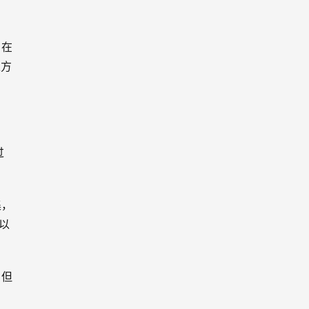
。在
以方
过
集，
以
，但