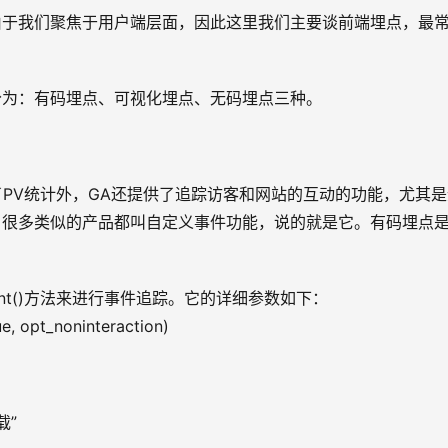
由于我们聚焦于用户端层面，因此这里我们主要谈前端埋点，最
分为：有码埋点、可视化埋点、无码埋点三种。
这个，除了PV统计外，GA还提供了追踪访客和网站的互动的功能，尤其
，很多类似的产品都叫自定义事件功能，说的就是它。有码埋点
。
ckEvent()方法来进行事件追踪。它的详细参数如下：
ue, opt_noninteraction)
载”