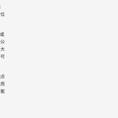
问
定位
T或
些公
个大
得可
埋点
业而
可能