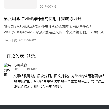
2017-07-16
第六周总结VIM编辑器的使用并完成练习题
第六周 总结VIM编辑器的使用并完成练习题 1. VIM是什么？
VIM（Vi IMproved）是从vi发展出来的一个文本编辑器。 2.为什么
要使用VIM？ VIM有代码补完，编译以及错误跳转等方便编程的功
Linux干货
2017-09-02
能，在程序员中广泛使用。对于大多数的用户来说，VIM有着比较陡
峭的学习曲线，但是一旦掌握一些基本操作之后，能大幅度提高编
辑效率。VIM是类Unix系统用…
评论列表（1条）
马哥教育
2016-08-19 14:11
文章结构清晰，层次分明，图文并貌。对find的常用选项总结
的也很详细，find命令是笔试中的一个重要的考点，希望课后
能多加练习，进行好总结和梳理。