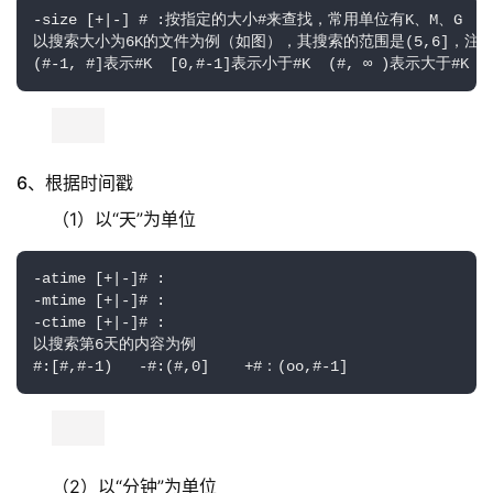
-size [+|-] # :按指定的大小#来查找，常用单位有K、M、G

以搜索大小为6K的文件为例（如图），其搜索的范围是(5,6]，注意
(#-1, #]表示#K  [0,#-1]表示小于#K  (#, ∞ )表示大于#K
6、根据时间戳
（1）以“天”为单位
-atime [+|-]# :

-mtime [+|-]# :

-ctime [+|-]# :

以搜索第6天的内容为例

#:[#,#-1)   -#:(#,0]    +#：(oo,#-1]
（2）以“分钟”为单位