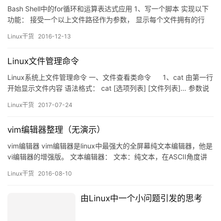
Bash Shell中的for循环和运算表达式应用 1、写一个脚本 实现以下
功能： 接受一个以上文件路径作为参数， 显示每个文件拥有的行
数，总结说明本次共为几个文件统计了其行数。设定此脚本至少需
Linux干货
2016-12-13
要一个参数并给出提示，$#表示参数的个数。将脚本提供的所有参
数组成一个列表放入for语句依次进行循环执行echo "$i has $(wc -l
Linux文件管理命令
$i | …
Linux系统上文件管理命令 一、文件查看类命令 1、cat 由第一行
开始显示文件内容 语法格式： cat [选项列表] [文件列表]… 参数说
明： -A, –show-all 等价于 -vET 。 -b, –number-nonblank 给非空
Linux干货
2017-07-24
输出行编号。 -e 等价于 -vE 。 -E…
vim编辑器整理（无演示）
vim编辑器 vim编辑器是linux中最强大的全屏幕纯文本编辑器，他是
vi编辑器的增强版。 文本编辑器： 文本：纯文本，在ASCII角度讲
是纯粹的不加任何修饰的文本信息 支持Unicode编码方式 文本编
Linux干货
2016-08-10
辑器种类： 行编辑器：sed 全屏编辑器：nano，vi
vi ： （VIsual&n…
由Linux中一个小问题引发的思考