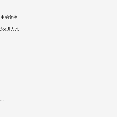
目录中的文件
可以cd进入此
E…