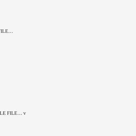
 FILE… 
FILE FILE… v