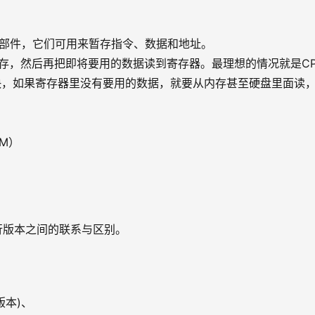
高速存贮部件，它们可用来暂存指令、数据和地址。
到内存，然后再把即将要用的数据读到寄存器。最理想的情况就是C
快，如果寄存器里没有要用的数据，就要从内存甚至硬盘里面读
 
AM）
发行版本之间的联系与区别。
收费版本)、